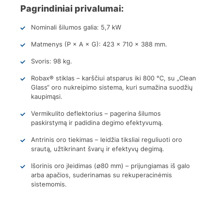
Pagrindiniai privalumai:
Nominali šilumos galia: 5,7 kW
Matmenys (P × A × G): 423 × 710 × 388 mm.
Svoris: 98 kg.
Robax® stiklas – karščiui atsparus iki 800 °C, su „Clean
Glass“ oro nukreipimo sistema, kuri sumažina suodžių
kaupimąsi.
Vermikulito deflektorius – pagerina šilumos
paskirstymą ir padidina degimo efektyvumą.
Antrinis oro tiekimas – leidžia tiksliai reguliuoti oro
srautą, užtikrinant švarų ir efektyvų degimą.
Išorinis oro įleidimas (∅80 mm) – prijungiamas iš galo
arba apačios, suderinamas su rekuperacinėmis
sistemomis.