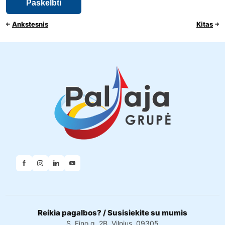
Ankstesnis
Kitas
Reikia pagalbos? / Susisiekite su mumis
S. Fino g. 2B, Vilnius, 09305