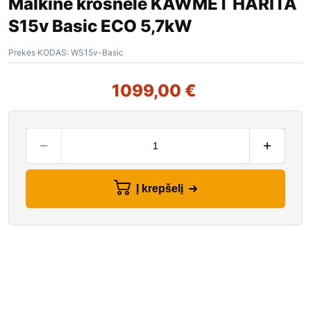
Malkinė krosnelė KAWMET HARITA
S15v Basic ECO 5,7kW
Prekės KODAS:
WS15v-Basic
1099,00
€
Į krepšelį