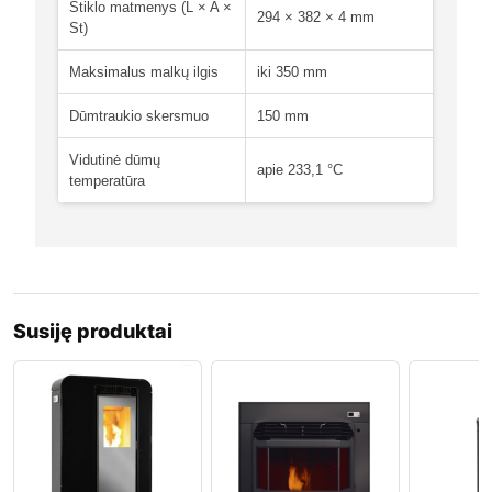
Stiklo matmenys (L × A ×
294 × 382 × 4 mm
St)
Maksimalus malkų ilgis
iki 350 mm
Dūmtraukio skersmuo
150 mm
Vidutinė dūmų
apie 233,1 °C
temperatūra
Susiję produktai