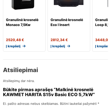
Granulinė krosnelė
Granulinė krosnelė
Granulin
Monaco 7,5Kw
Eco I Insert
Loop 8,1
2520,48
€
2812,34
€
3448,0
Į krepšelį
Į krepšelį
Į krepšelį
Atsiliepimai
Atsiliepimų dar nėra.
Būkite pirmas aprašęs “Malkinė krosnelė
KAWMET HARITA S15v Basic ECO 5,7kW”
El. pašto adresas nebus skelbiamas.
Būtini laukeliai pažymėti
*