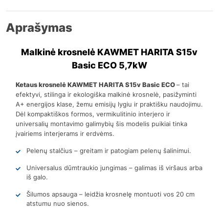
Aprašymas
Malkinė krosnelė KAWMET HARITA S15v
Basic ECO 5,7kW
Ketaus krosnelė KAWMET HARITA S15v Basic ECO
– tai
efektyvi, stilinga ir ekologiška malkinė krosnelė, pasižyminti
A+ energijos klase, žemu emisijų lygiu ir praktišku naudojimu.
Dėl kompaktiškos formos, vermikulitinio interjero ir
universalių montavimo galimybių šis modelis puikiai tinka
įvairiems interjerams ir erdvėms.
Pelenų stalčius – greitam ir patogiam pelenų šalinimui.
Universalus dūmtraukio jungimas – galimas iš viršaus arba
iš galo.
Šilumos apsauga – leidžia krosnelę montuoti vos 20 cm
atstumu nuo sienos.