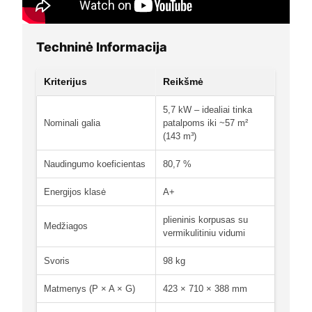
Techninė Informacija
Kriterijus
Reikšmė
5,7 kW – idealiai tinka
Nominali galia
patalpoms iki ~57 m²
(143 m³)
Naudingumo koeficientas
80,7 %
Energijos klasė
A+
plieninis korpusas su
Medžiagos
vermikulitiniu vidumi
Svoris
98 kg
Matmenys (P × A × G)
423 × 710 × 388 mm