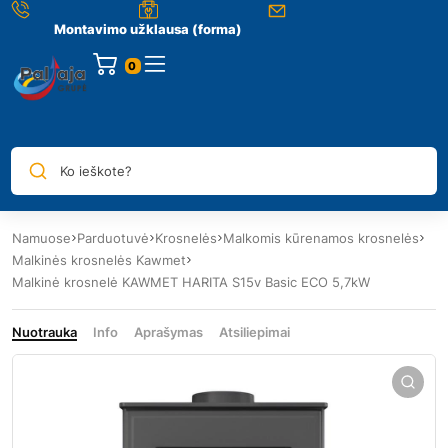
Montavimo užklausa (forma)
0
Ko ieškote?
Namuose
Parduotuvė
Krosnelės
Malkomis kūrenamos krosnelės
Malkinės krosnelės Kawmet
Malkinė krosnelė KAWMET HARITA S15v Basic ECO 5,7kW
Nuotrauka
Info
Aprašymas
Atsiliepimai