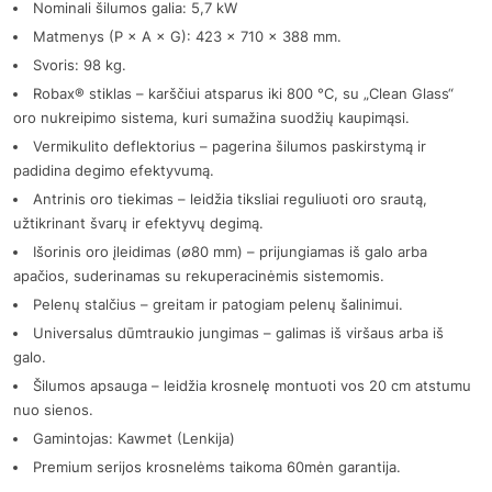
Nominali šilumos galia: 5,7 kW
Matmenys (P × A × G): 423 × 710 × 388 mm.
Svoris: 98 kg.
Robax® stiklas – karščiui atsparus iki 800 °C, su „Clean Glass“
oro nukreipimo sistema, kuri sumažina suodžių kaupimąsi.
Vermikulito deflektorius – pagerina šilumos paskirstymą ir
padidina degimo efektyvumą.
Antrinis oro tiekimas – leidžia tiksliai reguliuoti oro srautą,
užtikrinant švarų ir efektyvų degimą.
Išorinis oro įleidimas (∅80 mm) – prijungiamas iš galo arba
apačios, suderinamas su rekuperacinėmis sistemomis.
Pelenų stalčius – greitam ir patogiam pelenų šalinimui.
Universalus dūmtraukio jungimas – galimas iš viršaus arba iš
galo.
Šilumos apsauga – leidžia krosnelę montuoti vos 20 cm atstumu
nuo sienos.
Gamintojas: Kawmet (Lenkija)
Premium serijos krosnelėms taikoma 60mėn garantija.