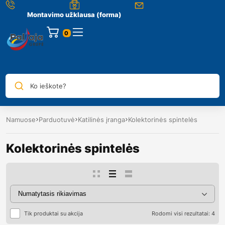
Montavimo užklausa (forma)
0
Ko ieškote?
Namuose
Parduotuvė
Katilinės įranga
Kolektorinės spintelės
Kolektorinės spintelės
Tik produktai su akcija
Rodomi visi rezultatai: 4