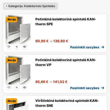
Kategorija: Kolektorinės Spintelės
Potinkinė kolektorinė spintelė KAN-
Akcija
therm SPE
60,95
€
–
136,60
€
Pasirinkti savybes
Potinkinė kolektorinė spintelė KAN-
Akcija
therm VP
85,66
€
–
141,02
€
Pasirinkti savybes
Virštinkinė kolektorinė spintelė KAN-
Akcija
therm SNE