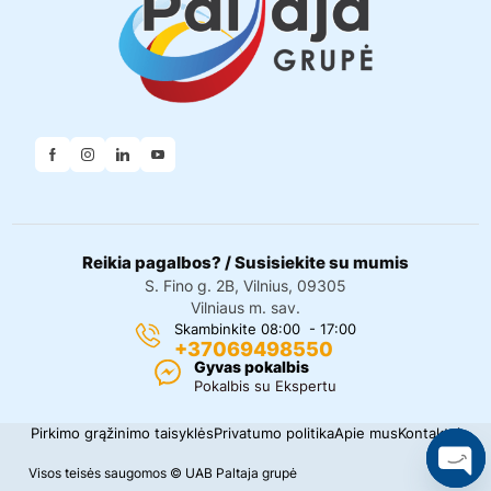
Reikia pagalbos? / Susisiekite su mumis
S. Fino g. 2B, Vilnius, 09305
Vilniaus m. sav.
Skambinkite 08:00 - 17:00
+37069498550
Gyvas pokalbis
Pokalbis su Ekspertu
Pirkimo grąžinimo taisyklės
Privatumo politika
Apie mus
Kontaktai
Visos teisės saugomos © UAB Paltaja grupė