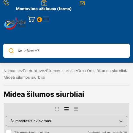
Montavimo užklausa (forma)
0
Ko ieškote?
Namuose
Parduotuvė
Šilumos siurbliai
Oras Oras šilumos siurbliai
Midea šilumos siurbliai
Midea šilumos siurbliai
Tik produktai su akcija
Rodomi visi rezultatai: 20