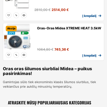
2810,00
€
2514,00
€
Į krepšelį
Oras-Oras Midea XTREME HEAT 3.5kW
Akcija
1064,80
€
745,36
€
Į krepšelį
Oras oras šilumos siurbliai Midea – puikus
pasirinkimas!
Gamintojas siūlo tiek ekonominės klasės šilumos siurblius, tiek
veikiančius prie aukštų minusinių temperatūrų.
ATRASKITE MŪSŲ POPULIARIAUSIAS KATEGORIJAS