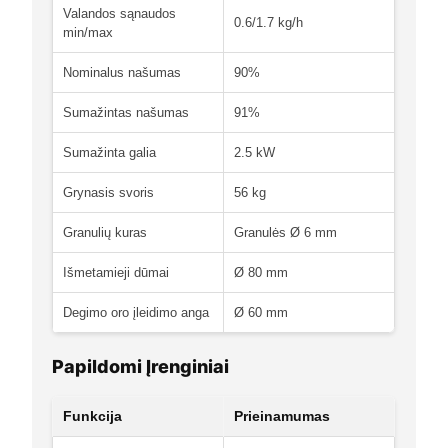
Valandos sąnaudos
0.6/1.7 kg/h
min/max
Nominalus našumas
90%
Sumažintas našumas
91%
Sumažinta galia
2.5 kW
Grynasis svoris
56 kg
Granulių kuras
Granulės Ø 6 mm
Išmetamieji dūmai
Ø 80 mm
Degimo oro įleidimo anga
Ø 60 mm
Papildomi Įrenginiai
Funkcija
Prieinamumas