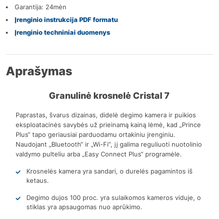
Garantija: 24mėn
Įrenginio instrukcija PDF formatu
Įrenginio techniniai duomenys
Aprašymas
Granulinė krosnelė Cristal 7
Paprastas, švarus dizainas, didelė degimo kamera ir puikios
eksploatacinės savybės už prieinamą kainą lėmė, kad „Prince
Plus“ tapo geriausiai parduodamu ortakiniu įrenginiu.
Naudojant „Bluetooth“ ir „Wi-Fi“, jį galima reguliuoti nuotolinio
valdymo pulteliu arba „Easy Connect Plus“ programėle.
Krosnelės kamera yra sandari, o durelės pagamintos iš
ketaus.
Degimo dujos 100 proc. yra sulaikomos kameros viduje, o
stiklas yra apsaugomas nuo aprūkimo.