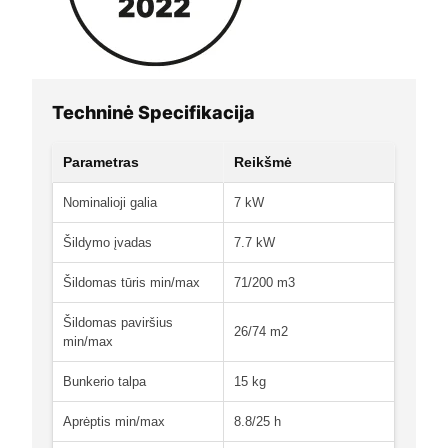
Techninė Specifikacija
Parametras
Reikšmė
Nominalioji galia
7 kW
Šildymo įvadas
7.7 kW
Šildomas tūris min/max
71/200 m3
Šildomas paviršius
26/74 m2
min/max
Bunkerio talpa
15 kg
Aprėptis min/max
8.8/25 h