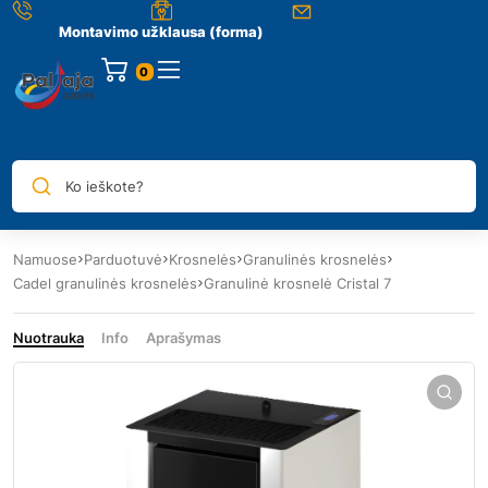
Montavimo užklausa (forma)
0
Ko ieškote?
Namuose
Parduotuvė
Krosnelės
Granulinės krosnelės
Cadel granulinės krosnelės
Granulinė krosnelė Cristal 7
Nuotrauka
Info
Aprašymas