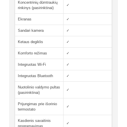
Koncentrinių dūmtraukių
✓
rinkinys (pasirinktinai)
Ekranas
✓
Sandari kamera
✓
Ketaus degiklis
✓
Komforto režimas
✓
Integruotas Wi-Fi
✓
Integruotas Bluetooth
✓
Nuotolinio valdymo pultas
✓
(pasirinktinai)
Prijungimas prie išorinio
✓
termostato
Kasdienis savaitinis
✓
programavimas