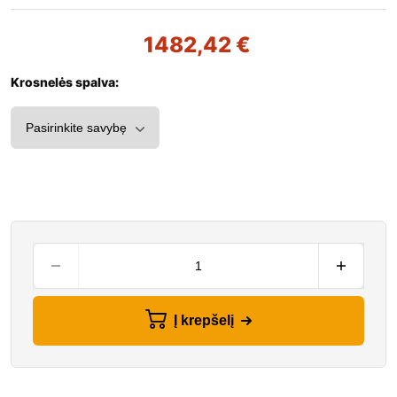
1482,42
€
Krosnelės spalva:
Į krepšelį