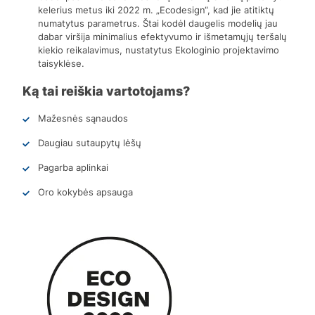
kelerius metus iki 2022 m. „Ecodesign“, kad jie atitiktų
numatytus parametrus. Štai kodėl daugelis modelių jau
dabar viršija minimalius efektyvumo ir išmetamųjų teršalų
kiekio reikalavimus, nustatytus Ekologinio projektavimo
taisyklėse.
Ką tai reiškia vartotojams?
Mažesnės sąnaudos
Daugiau sutaupytų lėšų
Pagarba aplinkai
Oro kokybės apsauga