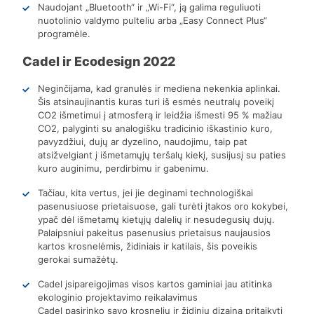
Naudojant „Bluetooth“ ir „Wi-Fi“, ją galima reguliuoti
nuotolinio valdymo pulteliu arba „Easy Connect Plus“
programėle.
Cadel ir Ecodesign 2022
Neginčijama, kad granulės ir mediena nekenkia aplinkai.
Šis atsinaujinantis kuras turi iš esmės neutralų poveikį
CO2 išmetimui į atmosferą ir leidžia išmesti 95 % mažiau
CO2, palyginti su analogišku tradicinio iškastinio kuro,
pavyzdžiui, dujų ar dyzelino, naudojimu, taip pat
atsižvelgiant į išmetamųjų teršalų kiekį, susijusį su paties
kuro auginimu, perdirbimu ir gabenimu.
Tačiau, kita vertus, jei jie deginami technologiškai
pasenusiuose prietaisuose, gali turėti įtakos oro kokybei,
ypač dėl išmetamų kietųjų dalelių ir nesudegusių dujų.
Palaipsniui pakeitus pasenusius prietaisus naujausios
kartos krosnelėmis, židiniais ir katilais, šis poveikis
gerokai sumažėtų.
Cadel įsipareigojimas visos kartos gaminiai jau atitinka
ekologinio projektavimo reikalavimus
Cadel pasirinko savo krosnelių ir židinių dizainą pritaikyti