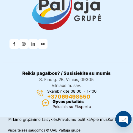
Reikia pagalbos? / Susisiekite su mumis
S. Fino g. 2B, Vilnius, 09305
Vilniaus m. sav.
Skambinkite 08:00 - 17:00
+37069498550
Gyvas pokalbis
Pokalbis su Ekspertu
Pirkimo grąžinimo taisyklės
Privatumo politika
Apie mus
Kontaktai
O
Visos teisės saugomos © UAB Paltaja grupė