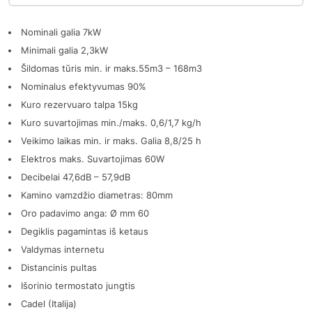
Nominali galia 7kW
Minimali galia 2,3kW
Šildomas tūris min. ir maks.55m3 – 168m3
Nominalus efektyvumas 90%
Kuro rezervuaro talpa 15kg
Kuro suvartojimas min./maks. 0,6/1,7 kg/h
Veikimo laikas min. ir maks. Galia 8,8/25 h
Elektros maks. Suvartojimas 60W
Decibelai 47,6dB – 57,9dB
Kamino vamzdžio diametras: 80mm
Oro padavimo anga: Ø mm 60
Degiklis pagamintas iš ketaus
Valdymas internetu
Distancinis pultas
Išorinio termostato jungtis
Cadel (Italija)