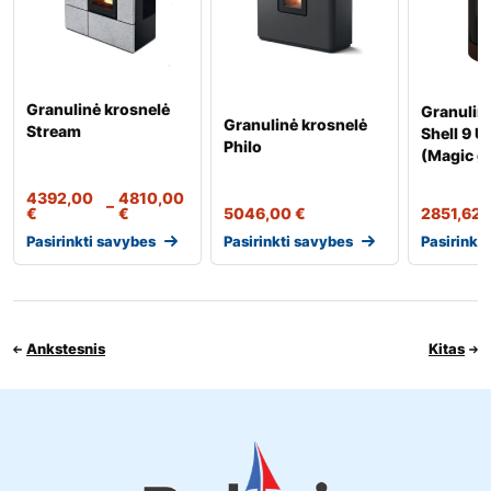
Granulinė krosnelė
Granulin
Granulinė krosnelė
Stream
Shell 9 U
Philo
(Magic g
4392,00
4810,00
–
€
€
5046,00
€
2851,62
Pasirinkti savybes
Pasirinkti savybes
Pasirinkt
Ankstesnis
Kitas