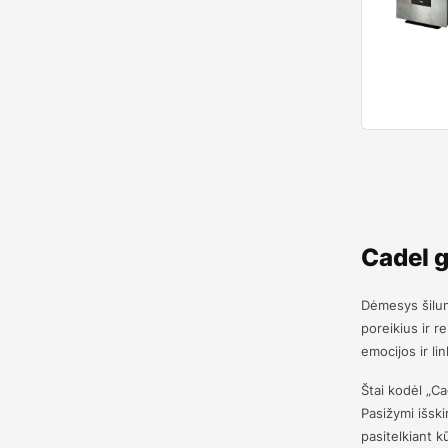
Cadel g
Dėmesys šiluma
poreikius ir r
emocijos ir l
Štai kodėl „Ca
Pasižymi išskir
pasitelkiant k