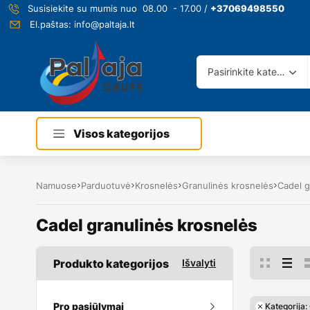
Susisiekite su mumis nuo 08.00 - 17.00 /
+37069498550
El.paštas:
info@paltaja.lt
Pasirinkite kategoriją
Visos kategorijos
Namuose
Parduotuvė
Krosnelės
Granulinės krosnelės
Cadel g
Cadel granulinės krosnelės
Produkto kategorijos
Išvalyti
Pro pasiūlymai
Kategorija: