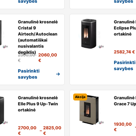
savybes
savybes
Granulinė krosnelė
Granulinė 
Cristal 9
Eclipse Plu
Airtech/Autoclean
ortakinė
(automatiškai
nusivalantis
2582,74
€
degiklis)
2300,00
2060,00
€
€
Pasirinkti
savybes
Pasirinkti
savybes
Akcija
Granulinė krosnelė
Granulinė 
Elle Plus 9 Up-Twin
Grace 7 U
ortakinė
1930,00
2700,00
2825,00
€
–
€
€