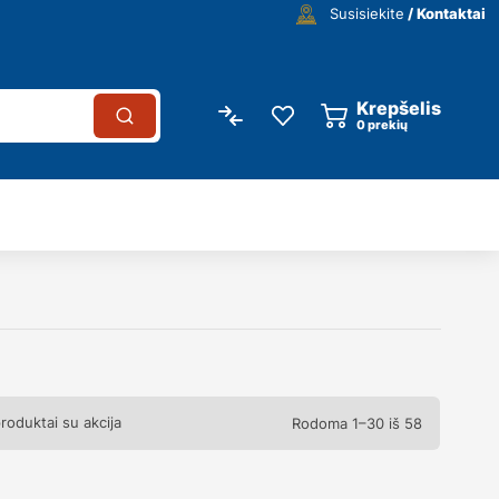
Susisiekite
/ Kontaktai
Krepšelis
0
prekių
produktai su akcija
Rodoma 1–30 iš 58