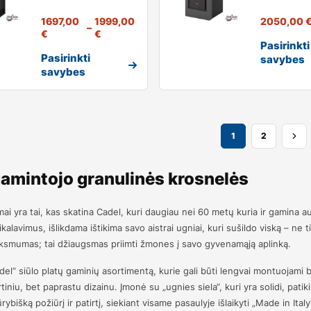
1697,00
1999,00
2050,00
–
€
€
Pasirinkti
Pasirinkti
savybes
savybes
1
2
amintojo granulinės krosnelės
i yra tai, kas skatina Cadel, kuri daugiau nei 60 metų kuria ir gamina a
eikalavimus, išlikdama ištikima savo aistrai ugniai, kuri sušildo viską – ne 
inksmumas; tai džiaugsmas priimti žmones į savo gyvenamąją aplinką.
del“ siūlo platų gaminių asortimentą, kurie gali būti lengvai montuojami be
tiniu, bet paprastu dizainu. Įmonė su „ugnies siela“, kuri yra solidi, patiki
ūrybišką požiūrį ir patirtį, siekiant visame pasaulyje išlaikyti „Made in Ita