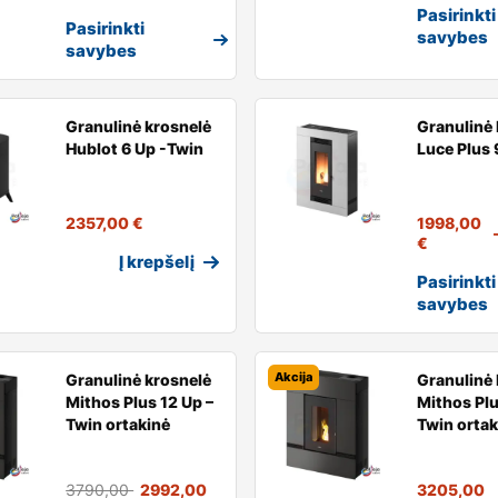
Pasirinkti
Pasirinkti
savybes
savybes
Granulinė krosnelė
Granulinė 
Hublot 6 Up -Twin
Luce Plus 
2357,00
€
1998,00
€
Į krepšelį
Pasirinkti
savybes
Akcija
Granulinė krosnelė
Granulinė 
Mithos Plus 12 Up –
Mithos Plu
Twin ortakinė
Twin ortak
3790,00
2992,00
3205,00