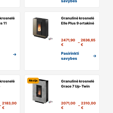
savybes
krosnelė
Granulinė krosnelė
s 11
Elle Plus 9 ortakinė
2471,90
2636,65
–
€
€
Pasirinkti
savybes
Akcija
krosnelė
Granulinė krosnelė
p
Grace 7 Up-Twin
2183,00
2071,00
2310,00
–
–
€
€
€