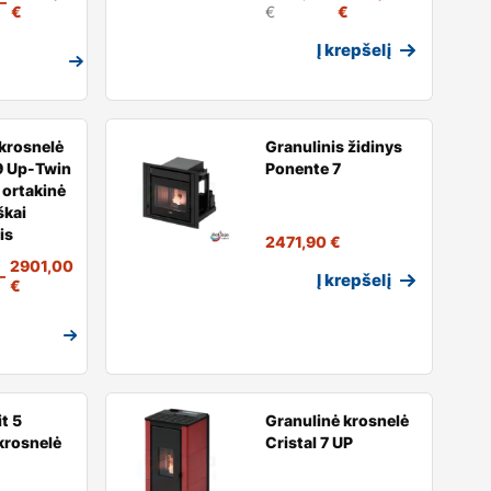
–
€
€
€
Į krepšelį
krosnelė
Granulinis židinys
9 Up-Twin
Ponente 7
 ortakinė
škai
is
2471,90
€
2901,00
–
Į krepšelį
€
t 5
Granulinė krosnelė
krosnelė
Cristal 7 UP