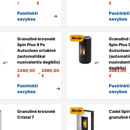
€
€
€
Pasirinkti
Pasirinkti
savybes
savybes
Akcija
Granulinė krosnelė
Granulinė 
Spin Plus 9 Ps
Spin Plus 
Autoclean ortakinė
Autoclean
(automatiškai
(automati
nusivalantis degiklis)
nusivalant
degiklis)
2480,00
2680,00
2683,00
–
€
€
€
Pasirinkti
Pasirinkti
savybes
savybes
Akcija
Granulinė krosnelė
Cadel Spiri
Cristal 7
granulinė 