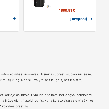
€
1889,81
€
Į krepšelį
ukštos kokybės krosneles. Ji siekia suprasti šiuolaikinių šeimų
tik mūsų kūną. Nes šiluma yra ne tik ugnis, bet ir aistra,
t kokioje aplinkoje ir yra itin prieinami bei lengvai naudojami.
ma ir žvelgianti į ateitį; ugnis, kurią kursto aistra siekti sėkmės,
ly“ kokybės prestižą.