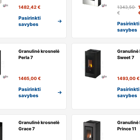
1482,42
€
1343,50
€
Pasirinkti
Pasirinkti
savybes
savybes
Granulinė krosnelė
Granulinė 
Perla 7
Sweet 7
1465,00
€
1493,00
€
Pasirinkti
Pasirinkti
savybes
savybes
Granulinė krosnelė
Granulinė 
Grace 7
Prince 11