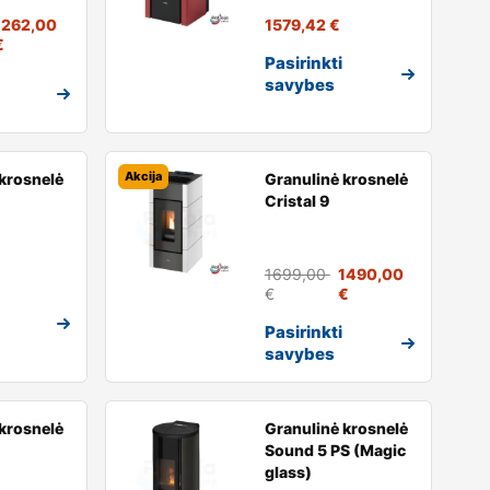
1262,00
1579,42
€
€
Pasirinkti
savybes
Akcija
krosnelė
Granulinė krosnelė
Cristal 9
1699,00
1490,00
€
€
Pasirinkti
savybes
krosnelė
Granulinė krosnelė
Sound 5 PS (Magic
glass)