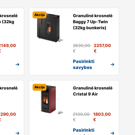
Akcija
krosnelė
Granulinė krosnelė
p (32kg
Baggy 7 Up-Twin
(32kg bunkeris)
2149,00
2630,00
2257,00
€
€
€
Pasirinkti
savybes
Akcija
krosnelė
Granulinė krosnelė
Cristal 9 Air
1290,00
2100,00
1803,00
€
€
€
Pasirinkti