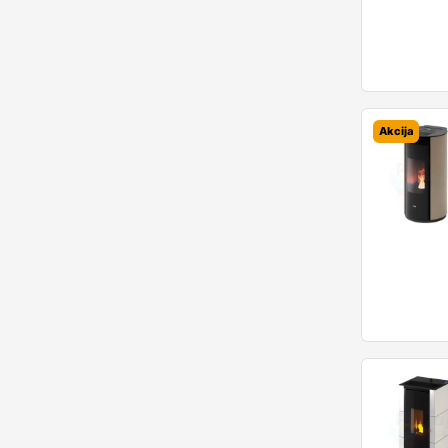
Turistinės viryklės
Turistiniai indai
Turistiniai įrankiai
Turistiniai šaltkrepšiai
Akcija