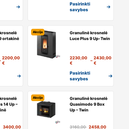
Pasirinkti
savybes
Akcija
krosnelė
Granulinė krosnelė
9 ortakinė
Luce Plus 9 Up-Twin
2200,00
2230,00
2430,00
–
–
€
€
€
Pasirinkti
savybes
Akcija
krosnelė
Granulinė krosnelė
s 14 Up –
Quasimodo 9 Box
inė
Up – Twin
3400,00
3160,00
2458,00