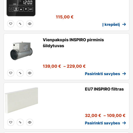
115,00
€
Į krepšelį
Vienpakopis INSPIRO pirminis
šildytuvas
139,00
€
–
229,00
€
Pasirinkti savybes
EU7 INSPIRO filtras
32,00
€
–
109,00
€
Pasirinkti savybes