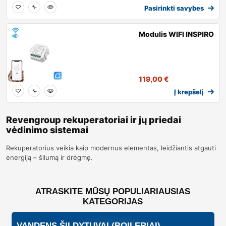
Pasirinkti savybes
Modulis WIFI INSPIRO
119,00
€
Į krepšelį
Revengroup rekuperatoriai ir jų priedai
vėdinimo sistemai
Rekuperatorius veikia kaip modernus elementas, leidžiantis atgauti
energiją – šilumą ir drėgmę.
ATRASKITE MŪSŲ POPULIARIAUSIAS
KATEGORIJAS
VANDENS ŠILDYTUVAI (BOILERIAI)