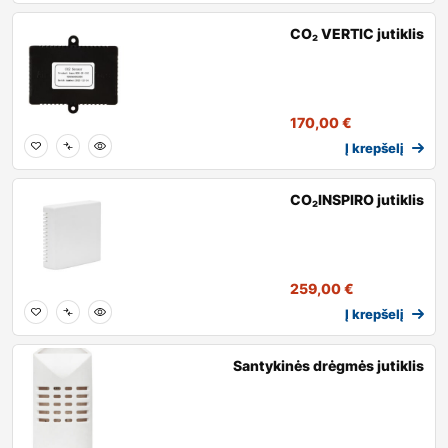
CO₂ VERTIC jutiklis
170,00
€
Į krepšelį
CO₂INSPIRO jutiklis
259,00
€
Į krepšelį
Santykinės drėgmės jutiklis