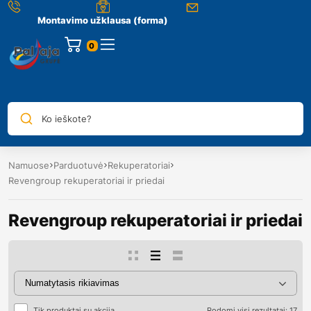
Montavimo užklausa (forma)
0
Ko ieškote?
Namuose
Parduotuvė
Rekuperatoriai
Revengroup rekuperatoriai ir priedai
Revengroup rekuperatoriai ir priedai
Tik produktai su akcija
Rodomi visi rezultatai: 17