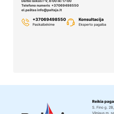
Darbo laikas I-V, 8:00 iki 17:00
Telefono numeris +37069498550
el.paštas
info@paltaja.lt
+37069498550
Konsultacija
Pasikalbėkime
Eksperto pagalba
Reikia paga
S. Fino g. 2B
Vilniaus m. s