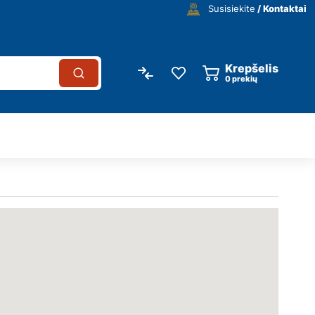
Susisiekite
/ Kontaktai
Krepšelis
0
prekių