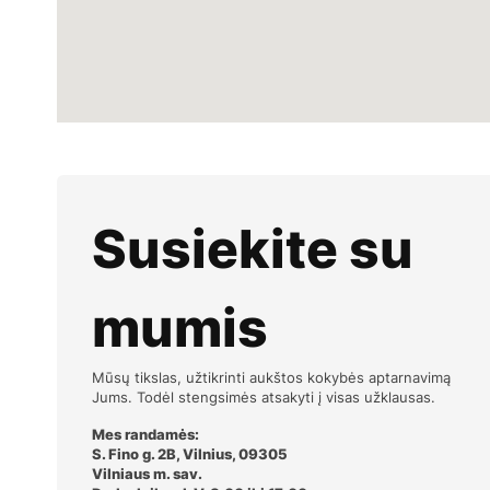
Susiekite su
mumis
Mūsų tikslas, užtikrinti aukštos kokybės aptarnavimą
Jums. Todėl stengsimės atsakyti į visas užklausas.
Mes randamės:
S. Fino g. 2B, Vilnius, 09305
Vilniaus m. sav.