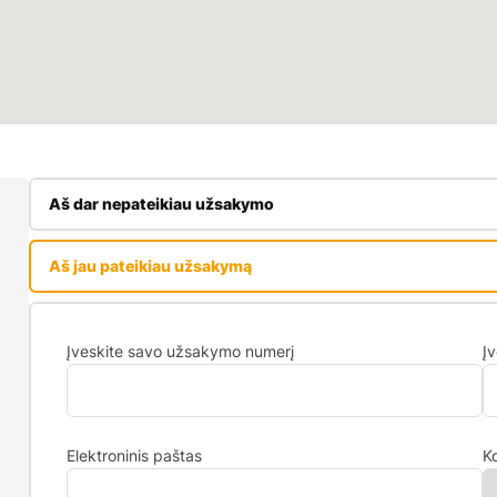
Aš dar nepateikiau užsakymo
Įveskite savo vardą
Jū
Aš jau pateikiau užsakymą
Įveskite savo užsakymo numerį
Įv
Įveskite savo telefono numerį
Pa
Elektroninis paštas
K
Jeigu yra kita priežastis - galite įvesti