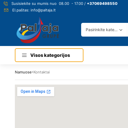
Susisiekite su mumis nuo 08.00 - 17.00 /
+37069498550
El.paštas:
info@paltaja.lt
Pasirinkite kategoriją
Visos kategorijos
Namuose
Kontaktai