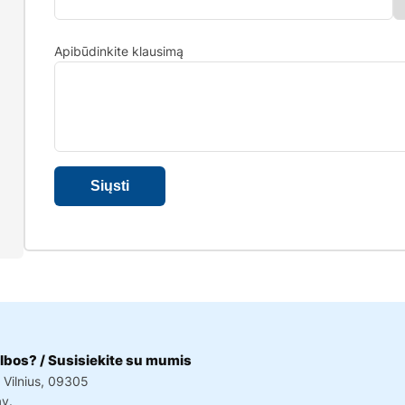
Įveskite užklausą
Apibūdinkite klausimą
lbos? / Susisiekite su mumis
, Vilnius, 09305
av.