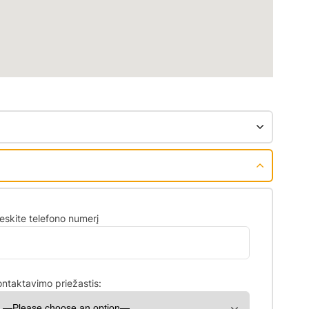
sų elektroninis paštas
eskite telefono numerį
sirinkite priežastį:
ontaktavimo priežastis: