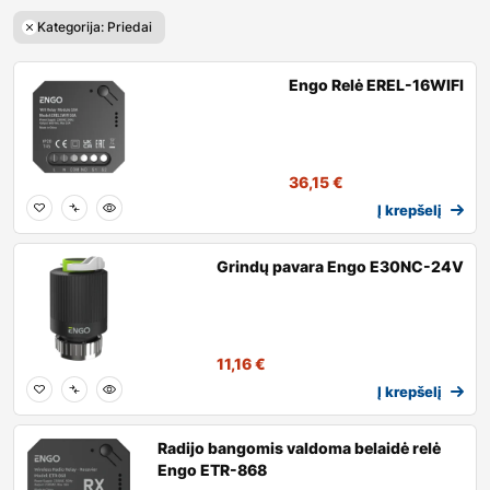
Kategorija: Priedai
Engo Relė EREL-16WIFI
36,15
€
Į krepšelį
Grindų pavara Engo E30NC-24V
11,16
€
Į krepšelį
Radijo bangomis valdoma belaidė relė
Engo ETR-868