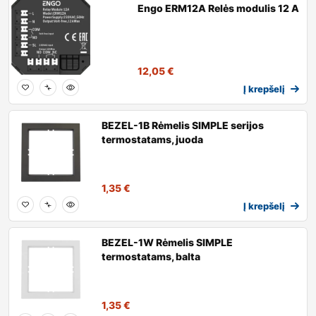
Engo ERM12A Relės modulis 12 A
12,05
€
Į krepšelį
BEZEL-1B Rėmelis SIMPLE serijos
termostatams, juoda
1,35
€
Į krepšelį
BEZEL-1W Rėmelis SIMPLE
termostatams, balta
1,35
€