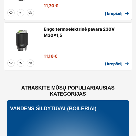
11,70
€
Į krepšelį
Engo termoelektrinė pavara 230V
M30x1,5
11,16
€
Į krepšelį
ATRASKITE MŪSŲ POPULIARIAUSIAS
KATEGORIJAS
VANDENS ŠILDYTUVAI (BOILERIAI)