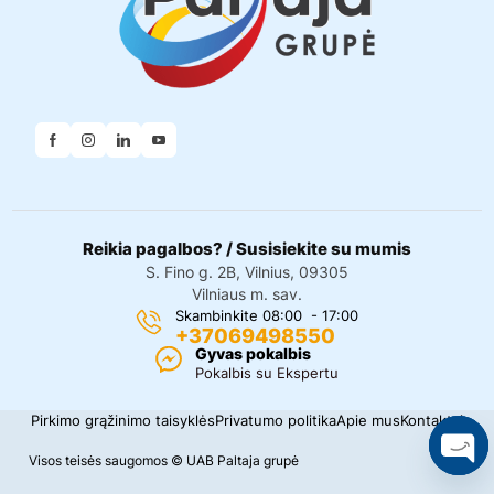
Reikia pagalbos? / Susisiekite su mumis
S. Fino g. 2B, Vilnius, 09305
Vilniaus m. sav.
Skambinkite 08:00 - 17:00
+37069498550
Gyvas pokalbis
Pokalbis su Ekspertu
Pirkimo grąžinimo taisyklės
Privatumo politika
Apie mus
Kontaktai
Visos teisės saugomos © UAB Paltaja grupė
O