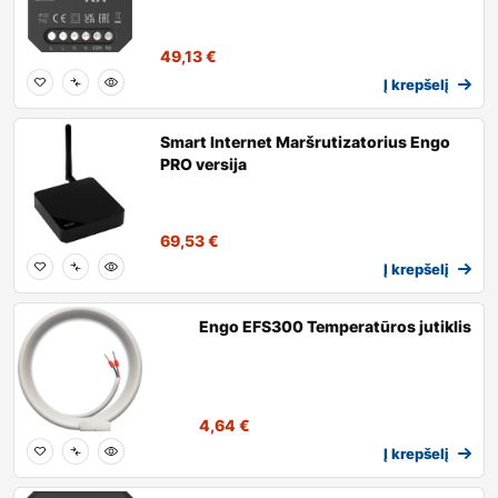
49,13
€
Į krepšelį
Smart Internet Maršrutizatorius Engo
PRO versija
69,53
€
Į krepšelį
Engo EFS300 Temperatūros jutiklis
4,64
€
Į krepšelį