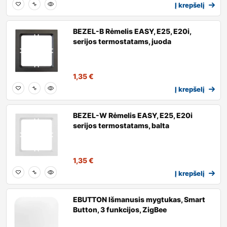
Į krepšelį
BEZEL-B Rėmelis EASY, E25, E20i,
serijos termostatams, juoda
1,35
€
Į krepšelį
BEZEL-W Rėmelis EASY, E25, E20i
serijos termostatams, balta
1,35
€
Į krepšelį
EBUTTON Išmanusis mygtukas, Smart
Button, 3 funkcijos, ZigBee