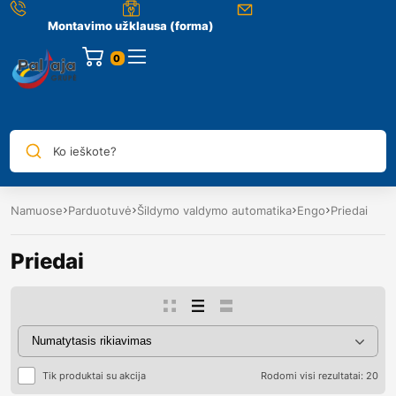
Montavimo užklausa (forma)
0
Ko ieškote?
Namuose
Parduotuvė
Šildymo valdymo automatika
Engo
Priedai
Priedai
Tik produktai su akcija
Rodomi visi rezultatai: 20