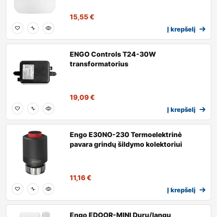
15,55
€
Į krepšelį
ENGO Controls T24-30W
transformatorius
19,09
€
Į krepšelį
Engo E30NO-230 Termoelektrinė
pavara grindų šildymo kolektoriui
11,16
€
Į krepšelį
Engo EDOOR-MINI Durų/langų