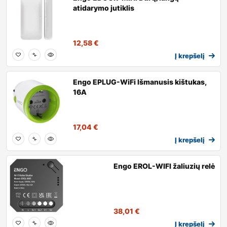
atidarymo jutiklis
12,58
€
Į krepšelį
Engo EPLUG-WiFi Išmanusis kištukas,
16A
17,04
€
Į krepšelį
Engo EROL-WIFI žaliuzių relė
38,01
€
Į krepšelį