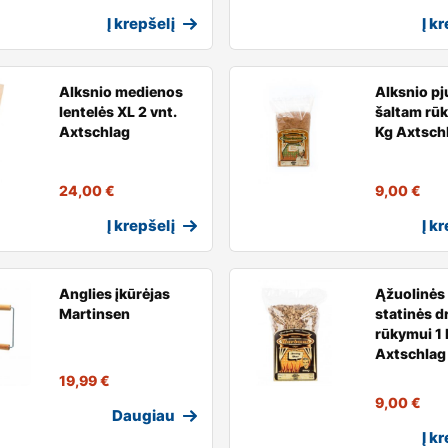
Į krepšelį
Į k
Alksnio medienos
Alksnio p
lentelės XL 2 vnt.
šaltam rūk
Axtschlag
Kg Axtsch
24,00
€
9,00
€
Į krepšelį
Į k
Anglies įkūrėjas
Ąžuolinės 
Martinsen
statinės d
rūkymui 1 
Axtschlag
19,99
€
9,00
€
Daugiau
Į k