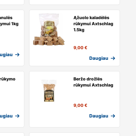
anulės
Ąžuolo kaladėlės
kymui 1kg
rūkymui Axtschlag
1.5kg
9,00
€
ugiau
Daugiau
 rūkymo
Beržo drožlės
rūkymui Axtschlag
9,00
€
ugiau
Daugiau