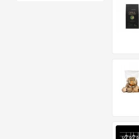
Pit Boss
(7)
Remundi
(1)