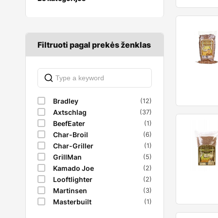
Puodai laužui
malkinės krosnelės
Židiniai
Unitazai
Nešiojamos
Termosai ir
Flamingo malkinės
Veidrodžiai
termopuodeliai
krosnelės
Vonios
Turistinės krosnelės
Malkinių krosnelių
Filtruoti pagal prekės ženklas
priedai
Turistinės viryklės
Turistiniai indai
Turistiniai įrankiai
Turistiniai šaltkrepšiai
Bradley
(12)
Axtschlag
(37)
BeefEater
(1)
Char-Broil
(6)
Char-Griller
(1)
GrillMan
(5)
Kamado Joe
(2)
Looftlighter
(2)
Martinsen
(3)
Masterbuilt
(1)
Ooni
(2)