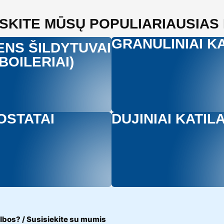
SKITE MŪSŲ POPULIARIAUSIAS
GRANULINIAI KA
NS ŠILDYTUVAI
(BOILERIAI)
OSTATAI
DUJINIAI KATILA
lbos? / Susisiekite su mumis