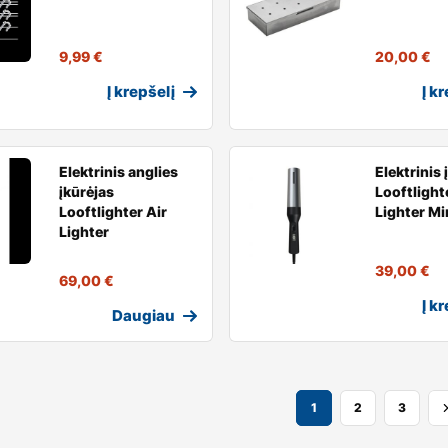
9,99
€
20,00
€
Į krepšelį
Į k
Elektrinis anglies
Elektrinis 
įkūrėjas
Looftlight
Looftlighter Air
Lighter Mi
Lighter
39,00
€
69,00
€
Į k
Daugiau
1
2
3