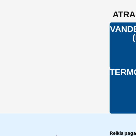
ATRA
VANDE
TERM
Reikia paga