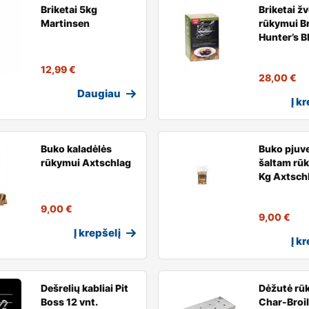
Briketai 5kg
Briketai ž
Martinsen
rūkymui B
Hunter’s B
12,99
€
28,00
€
Daugiau
Į k
Buko kaladėlės
Buko pjuv
rūkymui Axtschlag
šaltam rūk
Kg Axtsch
9,00
€
9,00
€
Į krepšelį
Į k
Dešrelių kabliai Pit
Dėžutė rū
Boss 12 vnt.
Char-Broil