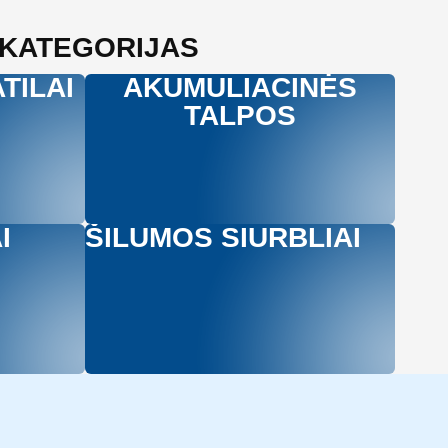
 KATEGORIJAS
TILAI
AKUMULIACINĖS
TALPOS
I
ŠILUMOS SIURBLIAI