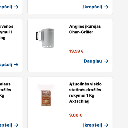
repšelį
Į krepšelį
juvenos
Anglies įkūrėjas
ymui 1
Char-Griller
lag
19,99
€
Daugiau
repšelį
alaus
Ąžuolinės viskio
rožlės
statinės drožlės
Kg
rūkymui 1 Kg
Axtschlag
9,00
€
repšelį
Į krepšelį