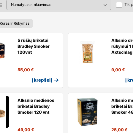
Tik 
 Kuras Ir Rūkymas
5 rūšių briketai
Alksnio dr
Bradley Smoker
rūkymui 1 
120vnt
Axtschlag
55,00
€
9,00
€
Į krepšelį
Į k
Alksnio medienos
Alksnio m
briketai Bradley
briketai B
Smoker 120 vnt
Smoker 48
49,00
€
25,00
€