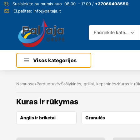
Susisiekite su mumis nuo 08.00 - 17.00 /
+37069498550
El.paštas:
info@paltaja.lt
Pasirinkite kategoriją
Visos kategorijos
Namuose
Parduotuvė
Šašlykinės, griliai, kepsninės
Kuras ir r
Kuras ir rūkymas
Anglis ir briketai
Granulės