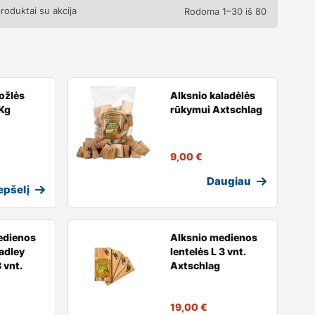
produktai su akcija
Rodoma 1–30 iš 80
ožlės
Alksnio kaladėlės
Kg
rūkymui Axtschlag
9,00
€
Daugiau
repšelį
edienos
Alksnio medienos
radley
lentelės L 3 vnt.
 vnt.
Axtschlag
19,00
€