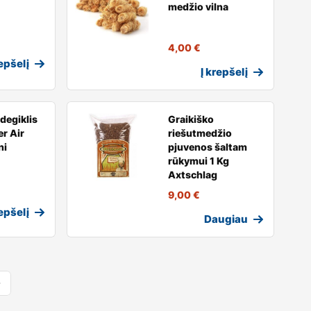
medžio vilna
4,00
€
repšelį
Į krepšelį
įdegiklis
Graikiško
er Air
riešutmedžio
ni
pjuvenos šaltam
rūkymui 1 Kg
Axtschlag
9,00
€
repšelį
Daugiau