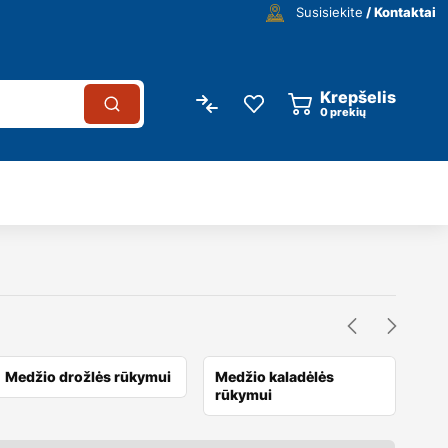
Susisiekite
/ Kontaktai
Krepšelis
0
prekių
Medžio drožlės rūkymui
Medžio kaladėlės
Med
rūkymui
rū