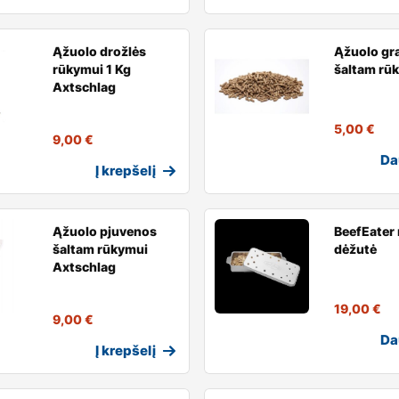
Ąžuolo drožlės
Ąžuolo gr
rūkymui 1 Kg
šaltam rū
Axtschlag
5,00
€
9,00
€
Da
Į krepšelį
Ąžuolo pjuvenos
BeefEater
šaltam rūkymui
dėžutė
Axtschlag
19,00
€
9,00
€
Da
Į krepšelį