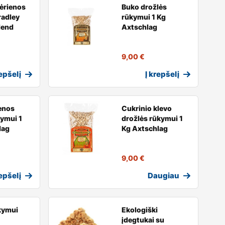
vėrienos
Buko drožlės
radley
rūkymui 1 Kg
lend
Axtschlag
9,00
€
repšelį
Į krepšelį
enos
Cukrinio klevo
ymui 1
drožlės rūkymui 1
lag
Kg Axtschlag
9,00
€
repšelį
Daugiau
kymui
Ekologiški
įdegtukai su