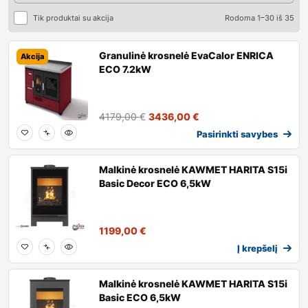
Tik produktai su akcija
Rodoma 1–30 iš 35
Granulinė krosnelė EvaCalor ENRICA
Akcija
ECO 7.2kW
4179,00
€
3436,00
€
Pasirinkti savybes
Malkinė krosnelė KAWMET HARITA S15i
Basic Decor ECO 6,5kW
1199,00
€
Į krepšelį
Malkinė krosnelė KAWMET HARITA S15i
Basic ECO 6,5kW