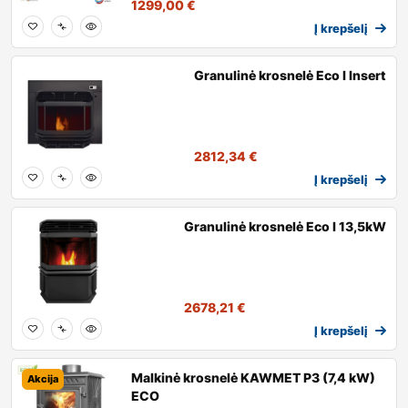
1299,00
€
Į krepšelį
Granulinė krosnelė Eco I Insert
2812,34
€
Į krepšelį
Granulinė krosnelė Eco I 13,5kW
2678,21
€
Į krepšelį
Malkinė krosnelė KAWMET P3 (7,4 kW)
Akcija
ECO