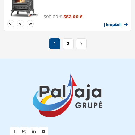
599,00
€
553,00
€
Į krepšelį
1
2