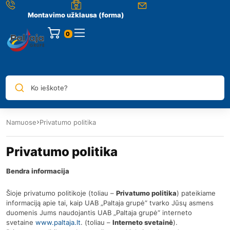
Montavimo užklausa (forma)
0
Ko ieškote?
Namuose
Privatumo politika
Privatumo politika
Bendra informacija
Šioje privatumo politikoje (toliau –
Privatumo politika
) pateikiame
informaciją apie tai, kaip UAB „Paltaja grupė“ tvarko Jūsų asmens
duomenis Jums naudojantis UAB „Paltaja grupė“ interneto
svetaine
www.paltaja.lt
. (toliau –
Interneto svetainė
).