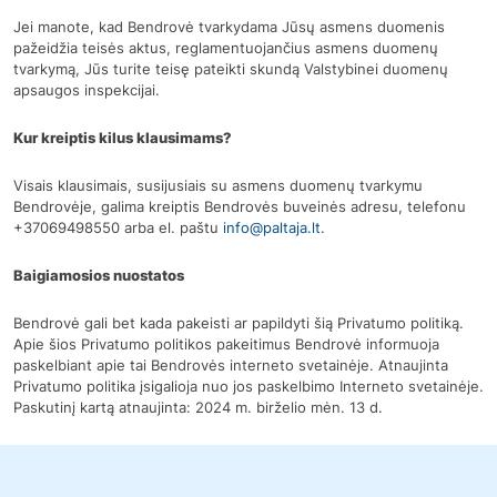
Jei manote, kad Bendrovė tvarkydama Jūsų asmens duomenis
pažeidžia teisės aktus, reglamentuojančius asmens duomenų
tvarkymą, Jūs turite teisę pateikti skundą Valstybinei duomenų
apsaugos inspekcijai.
Kur kreiptis kilus klausimams?
Visais klausimais, susijusiais su asmens duomenų tvarkymu
Bendrovėje, galima kreiptis Bendrovės buveinės adresu, telefonu
+37069498550 arba el. paštu
info@paltaja.lt
.
Baigiamosios nuostatos
Bendrovė gali bet kada pakeisti ar papildyti šią Privatumo politiką.
Apie šios Privatumo politikos pakeitimus Bendrovė informuoja
paskelbiant apie tai Bendrovės interneto svetainėje. Atnaujinta
Privatumo politika įsigalioja nuo jos paskelbimo Interneto svetainėje.
Paskutinį kartą atnaujinta: 2024 m. birželio mėn. 13 d.