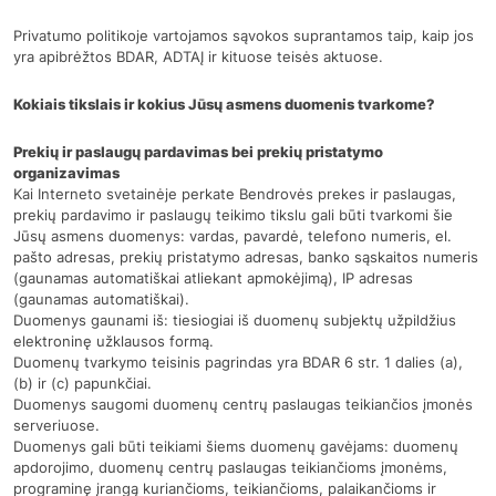
Privatumo politikoje vartojamos sąvokos suprantamos taip, kaip jos
yra apibrėžtos BDAR, ADTAĮ ir kituose teisės aktuose.
Kokiais tikslais ir kokius Jūsų asmens duomenis tvarkome?
Prekių ir paslaugų pardavimas bei prekių pristatymo
organizavimas
Kai Interneto svetainėje perkate Bendrovės prekes ir paslaugas,
prekių pardavimo ir paslaugų teikimo tikslu gali būti tvarkomi šie
Jūsų asmens duomenys: vardas, pavardė, telefono numeris, el.
pašto adresas, prekių pristatymo adresas, banko sąskaitos numeris
(gaunamas automatiškai atliekant apmokėjimą), IP adresas
(gaunamas automatiškai).
Duomenys gaunami iš: tiesiogiai iš duomenų subjektų užpildžius
elektroninę užklausos formą.
Duomenų tvarkymo teisinis pagrindas yra BDAR 6 str. 1 dalies (a),
(b) ir (c) papunkčiai.
Duomenys saugomi duomenų centrų paslaugas teikiančios įmonės
serveriuose.
Duomenys gali būti teikiami šiems duomenų gavėjams: duomenų
apdorojimo, duomenų centrų paslaugas teikiančioms įmonėms,
programinę įrangą kuriančioms, teikiančioms, palaikančioms ir