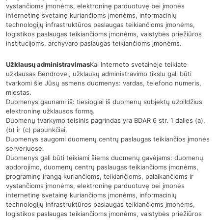
vystančioms įmonėms, elektroninę parduotuvę bei įmonės
internetinę svetainę kuriančioms įmonėms, informacinių
technologijų infrastruktūros paslaugas teikiančioms įmonėms,
logistikos paslaugas teikiančioms įmonėms, valstybės priežiūros
institucijoms, archyvaro paslaugas teikiančioms įmonėms.
Užklausų administravimas
Kai Interneto svetainėje teikiate
užklausas Bendrovei, užklausų administravimo tikslu gali būti
tvarkomi šie Jūsų asmens duomenys: vardas, telefono numeris,
miestas.
Duomenys gaunami iš: tiesiogiai iš duomenų subjektų užpildžius
elektroninę užklausos formą.
Duomenų tvarkymo teisinis pagrindas yra BDAR 6 str. 1 dalies (a),
(b) ir (c) papunkčiai.
Duomenys saugomi duomenų centrų paslaugas teikiančios įmonės
serveriuose.
Duomenys gali būti teikiami šiems duomenų gavėjams: duomenų
apdorojimo, duomenų centrų paslaugas teikiančioms įmonėms,
programinę įrangą kuriančioms, teikiančioms, palaikančioms ir
vystančioms įmonėms, elektroninę parduotuvę bei įmonės
internetinę svetainę kuriančioms įmonėms, informacinių
technologijų infrastruktūros paslaugas teikiančioms įmonėms,
logistikos paslaugas teikiančioms įmonėms, valstybės priežiūros