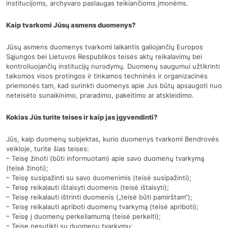
institucijoms, archyvaro paslaugas teikiančioms įmonėms.
Kaip tvarkomi Jūsų asmens duomenys?
Jūsų asmens duomenys tvarkomi laikantis galiojančių Europos
Sąjungos bei Lietuvos Respublikos teisės aktų reikalavimų bei
kontroliuojančių institucijų nurodymų. Duomenų saugumui užtikrinti
taikomos visos protingos ir tinkamos techninės ir organizacinės
priemonės tam, kad surinkti duomenys apie Jus būtų apsaugoti nuo
neteisėto sunaikinimo, praradimo, pakeitimo ar atskleidimo.
Kokias Jūs turite teises ir kaip jas įgyvendinti?
Jūs, kaip duomenų subjektas, kurio duomenys tvarkomi Bendrovės
veikloje, turite šias teises:
– Teisę žinoti (būti informuotam) apie savo duomenų tvarkymą
(teisė žinoti);
– Teisę susipažinti su savo duomenimis (teisė susipažinti);
– Teisę reikalauti ištaisyti duomenis (teisė ištaisyti);
– Teisę reikalauti ištrinti duomenis („teisė būti pamirštam“);
– Teisę reikalauti apriboti duomenų tvarkymą (teisė apriboti);
– Teisę į duomenų perkeliamumą (teisė perkelti);
– Teisę nesutikti su duomenų tvarkymu;