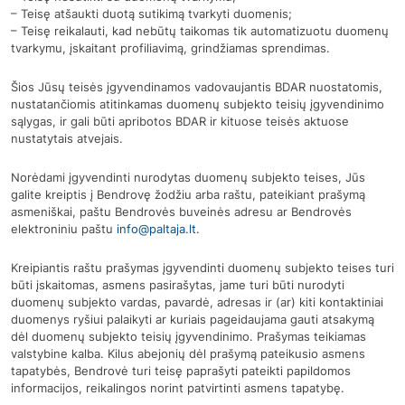
– Teisę atšaukti duotą sutikimą tvarkyti duomenis;
– Teisę reikalauti, kad nebūtų taikomas tik automatizuotu duomenų
tvarkymu, įskaitant profiliavimą, grindžiamas sprendimas.
Šios Jūsų teisės įgyvendinamos vadovaujantis BDAR nuostatomis,
nustatančiomis atitinkamas duomenų subjekto teisių įgyvendinimo
sąlygas, ir gali būti apribotos BDAR ir kituose teisės aktuose
nustatytais atvejais.
Norėdami įgyvendinti nurodytas duomenų subjekto teises, Jūs
galite kreiptis į Bendrovę žodžiu arba raštu, pateikiant prašymą
asmeniškai, paštu Bendrovės buveinės adresu ar Bendrovės
elektroniniu paštu
info@paltaja.lt
.
Kreipiantis raštu prašymas įgyvendinti duomenų subjekto teises turi
būti įskaitomas, asmens pasirašytas, jame turi būti nurodyti
duomenų subjekto vardas, pavardė, adresas ir (ar) kiti kontaktiniai
duomenys ryšiui palaikyti ar kuriais pageidaujama gauti atsakymą
dėl duomenų subjekto teisių įgyvendinimo. Prašymas teikiamas
valstybine kalba. Kilus abejonių dėl prašymą pateikusio asmens
tapatybės, Bendrovė turi teisę paprašyti pateikti papildomos
informacijos, reikalingos norint patvirtinti asmens tapatybę.