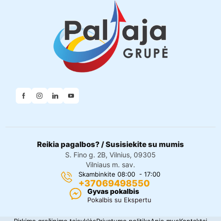
Reikia pagalbos? / Susisiekite su mumis
S. Fino g. 2B, Vilnius, 09305
Vilniaus m. sav.
Skambinkite 08:00 - 17:00
+37069498550
Gyvas pokalbis
Pokalbis su Ekspertu
Pirkimo grąžinimo taisyklės
Privatumo politika
Apie mus
Kontaktai