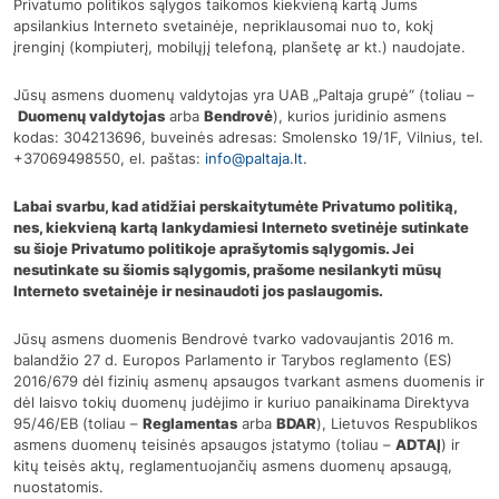
Privatumo politikos sąlygos taikomos kiekvieną kartą Jums
apsilankius Interneto svetainėje, nepriklausomai nuo to, kokį
įrenginį (kompiuterį, mobilųjį telefoną, planšetę ar kt.) naudojate.
Jūsų asmens duomenų valdytojas yra UAB „Paltaja grupė“ (toliau –
Duomenų valdytojas
arba
Bendrovė
), kurios juridinio asmens
kodas: 304213696, buveinės adresas: Smolensko 19/1F, Vilnius, tel.
+37069498550, el. paštas:
info@paltaja.lt
.
Labai svarbu, kad atidžiai perskaitytumėte Privatumo politiką,
nes, kiekvieną kartą lankydamiesi Interneto svetinėje sutinkate
su šioje Privatumo politikoje aprašytomis sąlygomis. Jei
nesutinkate su šiomis sąlygomis, prašome nesilankyti mūsų
Interneto svetainėje ir nesinaudoti jos paslaugomis.
Jūsų asmens duomenis Bendrovė tvarko vadovaujantis 2016 m.
balandžio 27 d. Europos Parlamento ir Tarybos reglamento (ES)
2016/679 dėl fizinių asmenų apsaugos tvarkant asmens duomenis ir
dėl laisvo tokių duomenų judėjimo ir kuriuo panaikinama Direktyva
95/46/EB (toliau –
Reglamentas
arba
BDAR
), Lietuvos Respublikos
asmens duomenų teisinės apsaugos įstatymo (toliau –
ADTAĮ
) ir
kitų teisės aktų, reglamentuojančių asmens duomenų apsaugą,
nuostatomis.