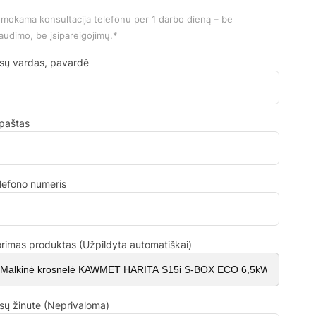
mokama konsultacija telefonu per 1 darbo dieną – be
audimo, be įsipareigojimų.*
sų vardas, pavardė
.paštas
lefono numeris
rimas produktas (Užpildyta automatiškai)
sų žinute (Neprivaloma)