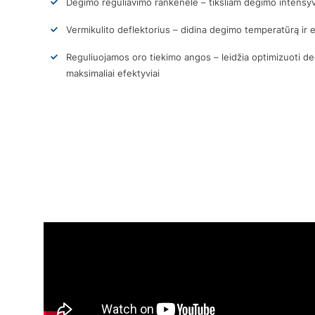
Degimo reguliavimo rankenėlė – tiksliam degimo intens
Vermikulito deflektorius – didina degimo temperatūrą ir
Reguliuojamos oro tiekimo angos – leidžia optimizuoti de
maksimaliai efektyviai