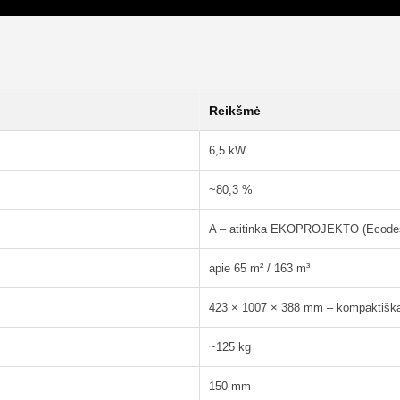
Reikšmė
6,5 kW
~80,3 %
A – atitinka EKOPROJEKTO (Ecodes
apie 65 m² / 163 m³
423 × 1007 × 388 mm – kompaktiškas
~125 kg
150 mm