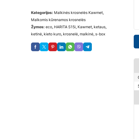
Kategorijos:
Malkinės krosnelės Kawmet
,
Malkomis kūrenamos krosnelės
Žymos:
eco
,
HARITA S15i
,
Kawmet
,
ketaus
,
ketinė
,
kieto kuro
,
krosnelė
,
malkinė
,
s-box