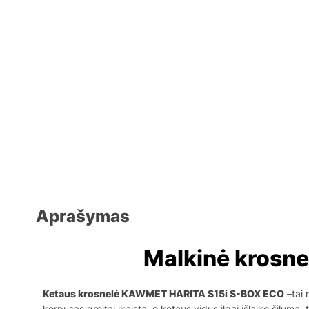
Aprašymas
Malkinė krosn
Ketaus krosnelė KAWMET HARITA S15i S-BOX ECO
–tai 
korpusas greitai įkaista, o ketaus vidus ilgai išlaiko šilumą