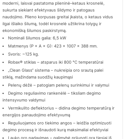
moderni, laisvai pastatoma plieninė–ketaus krosnelė,
sukurta siekiant efektyvaus šildymo ir patogaus
naudojimo. Plieno korpusas greitai įkaista, o ketaus vidus
ilgai išlaiko šilumą, todėl krosnelė užtikrina tolygų ir
ekonomišką šilumos paskirstymą.
Nominali šilumos galia: 6,5 kW
Matmenys (P × A × G): 423 × 1007 × 388 mm.
Svoris: ~125 kg.
Robax® stiklas – atsparus iki 800 °C temperatūrai
„Clean Glass“ sistema – nukreipia oro srautą palei
stiklą, mažindama suodžių kaupimąsi
Pelenų dėžė – patogiam pelenų surinkimui ir valymui
Degimo reguliavimo rankenėlė – tiksliam degimo
intensyvumo valdymui
Vermikulito deflektorius – didina degimo temperatūrą ir
energijos panaudojimo efektyvumą
Reguliuojamos oro tiekimo angos – leidžia optimizuoti
degimo procesą ir išnaudoti kurą maksimaliai efektyviai
Lauko oro padavimas – galimybė prijungti orą tiesiai iš