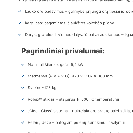
Lauko oro padavimas – galimybė prijungti orą tiesiai iš išor
Korpusas: pagamintas iš aukštos kokybės plieno
Durys, grotelės ir vidinės dalys: iš patvaraus ketaus – ilga
Pagrindiniai privalumai:
Nominali šilumos galia: 6,5 kW
Matmenys (P × A × G): 423 × 1007 × 388 mm.
Svoris: ~125 kg.
Robax® stiklas – atsparus iki 800 °C temperatūrai
„Clean Glass“ sistema – nukreipia oro srautą palei stikl
Pelenų dėžė – patogiam pelenų surinkimui ir valymui