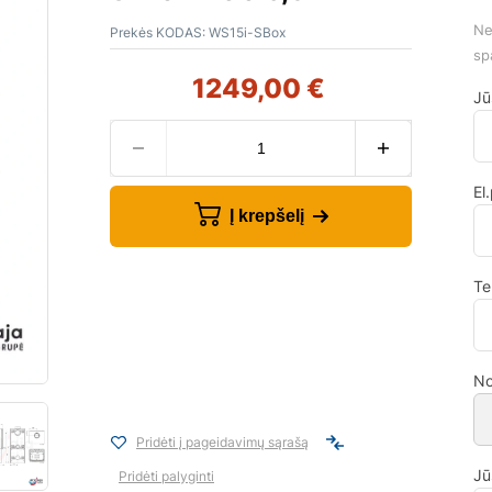
Ne
Prekės KODAS:
WS15i-SBox
sp
1249,00
€
Jū
El
Į krepšelį
Te
No
Pridėti į pageidavimų sąrašą
Jū
Pridėti palyginti