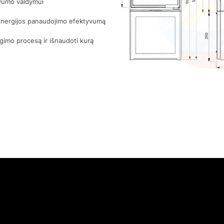
yvumo valdymui
 energijos panaudojimo efektyvumą
gimo procesą ir išnaudoti kurą