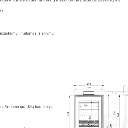
ės
amžiškumui ir šilumos išlaikymui
ą, mažindama suodžių kaupimąsi