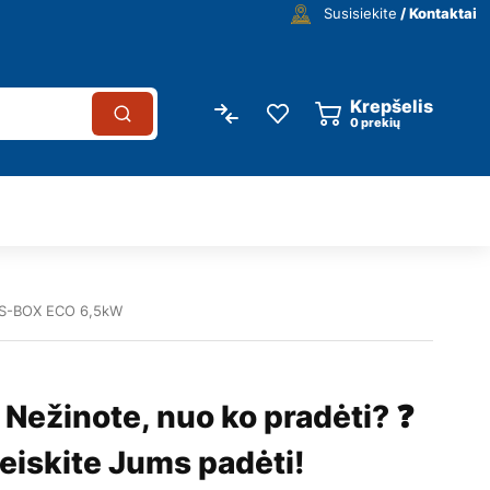
Susisiekite
/ Kontaktai
Krepšelis
0
prekių
 S-BOX ECO 6,5kW
 Nežinote, nuo ko pradėti? ❓
eiskite Jums padėti!