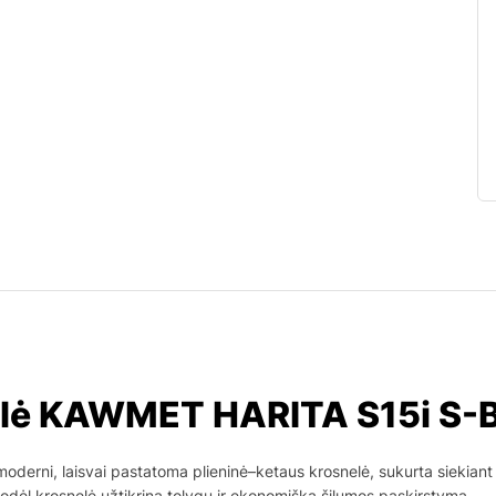
elė KAWMET HARITA S15i S
moderni, laisvai pastatoma plieninė–ketaus krosnelė, sukurta siekian
, todėl krosnelė užtikrina tolygų ir ekonomišką šilumos paskirstymą.