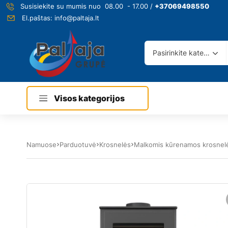
Susisiekite su mumis nuo 08.00 - 17.00 /
+37069498550
El.paštas:
info@paltaja.lt
Pasirinkite kategoriją
Visos kategorijos
Namuose
Parduotuvė
Krosnelės
Malkomis kūrenamos krosnel