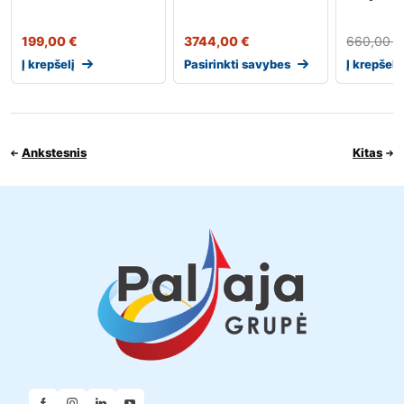
199,00
€
3744,00
€
660,00
€
Į krepšelį
Pasirinkti savybes
Į krepšelį
Ankstesnis
Kitas