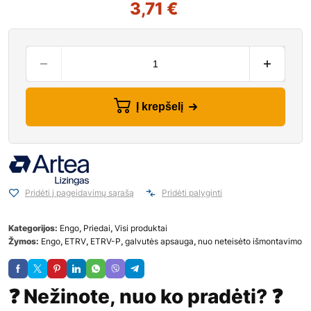
3,71
€
Į krepšelį
Pridėti į pageidavimų sąrašą
Pridėti palyginti
Kategorijos:
Engo
,
Priedai
,
Visi produktai
Žymos:
Engo
,
ETRV
,
ETRV-P
,
galvutės apsauga
,
nuo neteisėto išmontavimo
❓ Nežinote, nuo ko pradėti? ❓