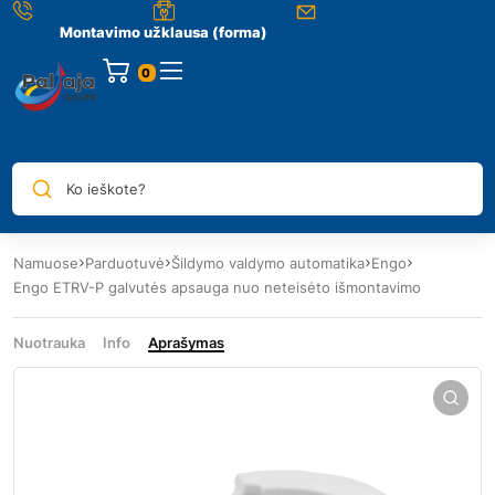
Montavimo užklausa (forma)
0
Ko ieškote?
Namuose
Parduotuvė
Šildymo valdymo automatika
Engo
Engo ETRV-P galvutės apsauga nuo neteisėto išmontavimo
Nuotrauka
Info
Aprašymas