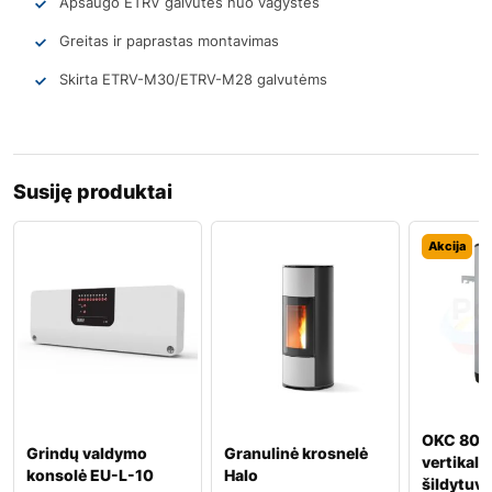
Apsaugo ETRV galvutes nuo vagystės
Greitas ir paprastas montavimas
Skirta ETRV-M30/ETRV-M28 galvutėms
Susiję produktai
Akcija
OKC 80 p
Grindų valdymo
Granulinė krosnelė
vertikal
konsolė EU-L-10
Halo
šildytuv