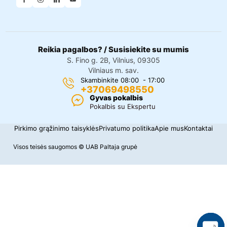
Reikia pagalbos? / Susisiekite su mumis
S. Fino g. 2B, Vilnius, 09305
Vilniaus m. sav.
Skambinkite 08:00 - 17:00
+37069498550
Gyvas pokalbis
Pokalbis su Ekspertu
Pirkimo grąžinimo taisyklės
Privatumo politika
Apie mus
Kontaktai
Visos teisės saugomos © UAB Paltaja grupė