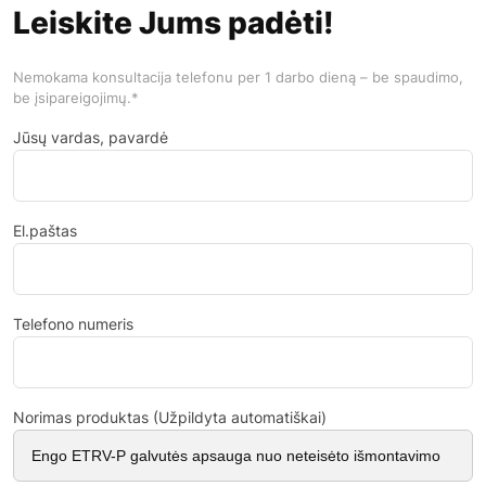
Leiskite Jums padėti!
Nemokama konsultacija telefonu per 1 darbo dieną – be spaudimo,
be įsipareigojimų.*
Jūsų vardas, pavardė
El.paštas
Telefono numeris
Norimas produktas (Užpildyta automatiškai)