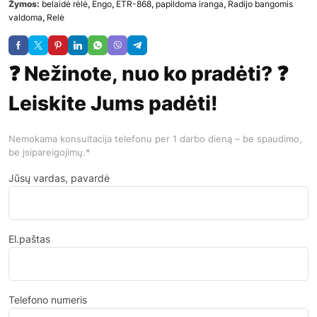
Žymos:
belaidė rėlė
,
Engo
,
ETR-868
,
papildoma iranga
,
Radijo bangomis
valdoma
,
Relė
❓ Nežinote, nuo ko pradėti? ❓
Leiskite Jums padėti!
Nemokama konsultacija telefonu per 1 darbo dieną – be spaudimo,
be įsipareigojimų.*
Jūsų vardas, pavardė
El.paštas
Telefono numeris