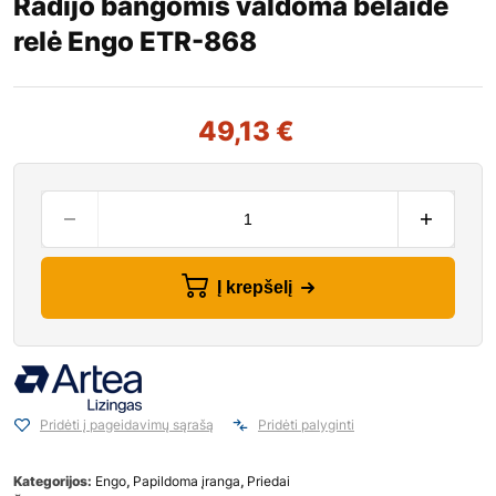
Radijo bangomis valdoma belaidė
relė Engo ETR-868
49,13
€
Į krepšelį
Pridėti į pageidavimų sąrašą
Pridėti palyginti
Kategorijos:
Engo
,
Papildoma įranga
,
Priedai