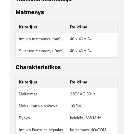
Matmenys
Kriterijus
Reikšmė
Imtuvo matmenys [mm]
46 x 46 x 24
Siųstuvo matmenys [mm]
46 x 46 x 24
Charakteristikos
Kriterijus
Reikšmė
Maitinimas
230V AC 50Hz
Maks. imtuvo apkrova
16(5)A
Ryšys
belaidis, 868 MHz
Imtuvo išvesties signalas
be įtampos NO/COM