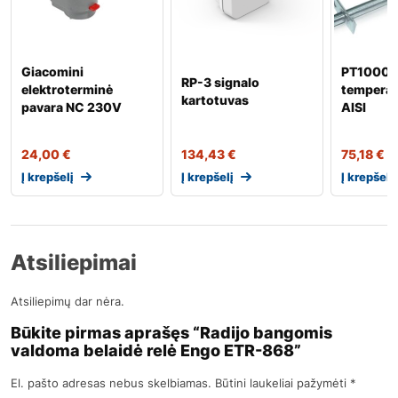
Giacomini
PT1000 
RP-3 signalo
elektroterminė
temperatū
kartotuvas
pavara NC 230V
AISI
24,00
€
134,43
€
75,18
€
Į krepšelį
Į krepšelį
Į krepšelį
Atsiliepimai
Atsiliepimų dar nėra.
Būkite pirmas aprašęs “Radijo bangomis
valdoma belaidė relė Engo ETR-868”
El. pašto adresas nebus skelbiamas.
Būtini laukeliai pažymėti
*