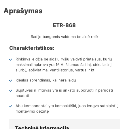
Aprašymas
ETR-868
Radijo bangomis valdoma belaidė relė
Charakteristikos:
Rinkinys leidžia belaidžiu ryšiu valdyti prietaisus, kurių
maksimali apkrova yra 16 A: šilumos šaltinį, cirkuliacinį
siurblį, apšvietimą, ventiliatorius, vartus ir kt.
Idealus sprendimas, kai nėra laidų
Siųstuvas ir imtuvas yra iš anksto suporuoti ir paruošti
naudoti
Abu komponentai yra kompaktiški, juos lengva sutalpinti į
montavimo dėžutę
Techninė Informacija