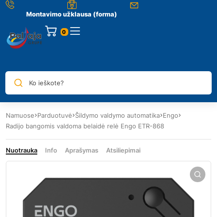
Montavimo užklausa (forma)
0
Ko ieškote?
Namuose
Parduotuvė
Šildymo valdymo automatika
Engo
Radijo bangomis valdoma belaidė relė Engo ETR-868
Nuotrauka
Info
Aprašymas
Atsiliepimai