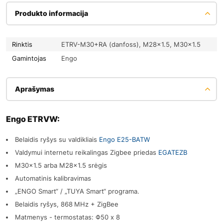
Produkto informacija
Rinktis
ETRV-M30+RA (danfoss), M28x1.5, M30x1.5
Gamintojas
Engo
Aprašymas
Engo ETRVW:
Belaidis ryšys su valdikliais
Engo E25-BATW
Valdymui internetu reikalingas Zigbee priedas
EGATEZB
M30x1.5 arba M28x1.5 srėgis
Automatinis kalibravimas
„ENGO Smart“ / „TUYA Smart“ programa.
Belaidis ryšys, 868 MHz + ZigBee
Matmenys - termostatas: Φ50 x 8