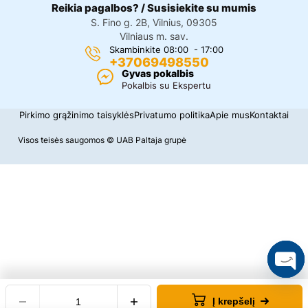
Reikia pagalbos? / Susisiekite su mumis
S. Fino g. 2B, Vilnius, 09305
Vilniaus m. sav.
Skambinkite 08:00 - 17:00
+37069498550
Gyvas pokalbis
Pokalbis su Ekspertu
Pirkimo grąžinimo taisyklės
Privatumo politika
Apie mus
Kontaktai
Visos teisės saugomos © UAB Paltaja grupė
O
p
Į krepšelį