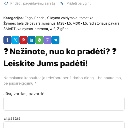
Pridėti į pageidavimų sąrašą
Pridėti palyginti
Kategorijos:
Engo
,
Priedai
,
Šildymo valdymo automatika
Žymos:
belaidė pavara
,
išmanus
,
M28x1.5
,
M30x1.5
,
radiatoriaus pavara
,
SMART
,
valdymas internetu
,
wifi
,
ZigBee
❓ Nežinote, nuo ko pradėti? ❓
Leiskite Jums padėti!
Nemokama konsultacija telefonu per 1 darbo dieną – be spaudimo,
be įsipareigojimų.*
Jūsų vardas, pavardė
El.paštas