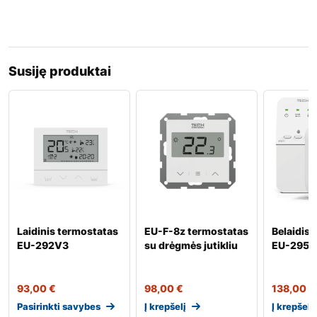
Susiję produktai
Laidinis termostatas
EU-F-8z termostatas
Belaidis
EU-292V3
su drėgmės jutikliu
EU-295V
93,00
€
98,00
€
138,00
€
Pasirinkti savybes
Į krepšelį
Į krepšelį