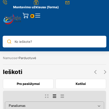
Montavimo užklausa (forma)
0
Ko ieškote?
Namuose
Parduotuvė
Ieškoti
Pro pasiūlymai
Katilai