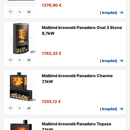
1376,90
€
Į krepšelį
Malkinė krosnelė Panadero Oval 3 Stone
8,7kW
1763,32
€
Į krepšelį
Malkinė krosnelė Panadero Charme
7,1kW
1255,12
€
Į krepšelį
Malkinė krosnelė Panadero Topaze
7,1kW