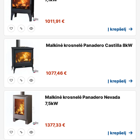
1011,91
€
Į krepšelį
Malkinė krosnelė Panadero Castilla 8kW
1077,46
€
Į krepšelį
Malkinė krosnelė Panadero Nevada
7,5kW
1377,33
€
Į krepšelį