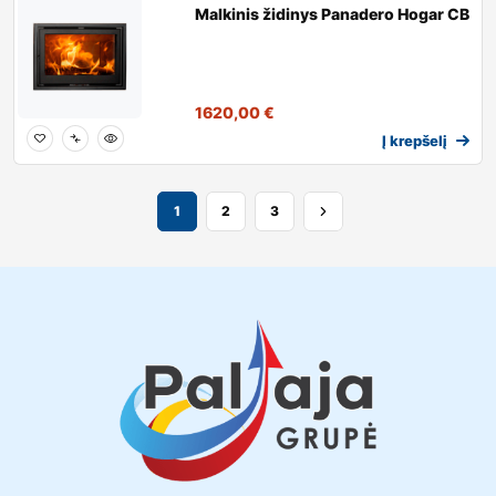
Malkinis židinys Panadero Hogar CB
1620,00
€
Į krepšelį
1
2
3