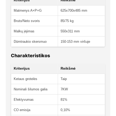
Matmenys A×P×G
625x700x485 mm
Bruto/Neto svoris
85/75 kg
Malkų įėjimas
550x311 mm
Dūmtraukio skersmuo
150-153 mm viršuje
Charakteristikos
Kriterijus
Reikšmė
Ketaus grotelės
Taip
Nominali šilumos galia
7KW
Efektyvumas
81%
CO emisija
0,10%