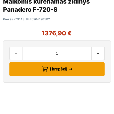
Malkomis kūrenamas židinys
Panadero F-720-S
Prekės KODAS:
8426964190502
1376,90
€
Į krepšelį