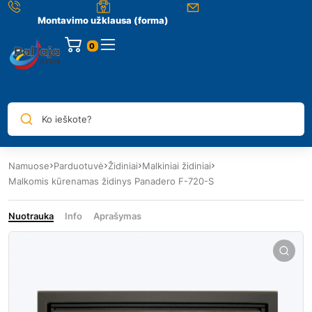
Montavimo užklausa (forma)
0
Ko ieškote?
Namuose
Parduotuvė
Židiniai
Malkiniai židiniai
Malkomis kūrenamas židinys Panadero F-720-S
Nuotrauka
Info
Aprašymas