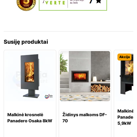
Susiję produktai
Akcija
Malkinė 
Malkinė krosnelė
Židinys malkoms DF-
Panadero
Panadero Osaka 8kW
70
5,9kW