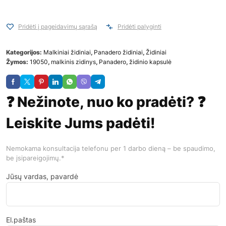
Pridėti į pageidavimų sąrašą
Pridėti palyginti
Kategorijos:
Malkiniai židiniai
,
Panadero židiniai
,
Židiniai
Žymos:
19050
,
malkinis zidinys
,
Panadero
,
židinio kapsulė
❓ Nežinote, nuo ko pradėti? ❓
Leiskite Jums padėti!
Nemokama konsultacija telefonu per 1 darbo dieną – be spaudimo,
be įsipareigojimų.*
Jūsų vardas, pavardė
El.paštas