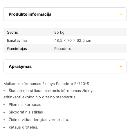
Produkto informacija
Svoris
85 kg
Išmatavimai
48,5 × 70 × 62,5 cm
Gamintojas
Panadero
Aprašymas
Malkomis kūrenamas židinys Panadero F-720-S
Šiuolaikinio stiliaus malkomis kūrenamas židinys,
atitinkanti ekologinio dizaino standartus.
Plieninis korpusas
Šilkografinis stiklas
Židinio vidus dengtas vermikulitu.
Ketaus grotelės.