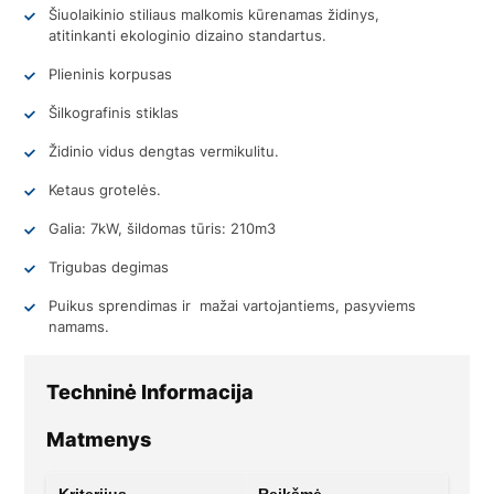
Šiuolaikinio stiliaus malkomis kūrenamas židinys,
atitinkanti ekologinio dizaino standartus.
Plieninis korpusas
Šilkografinis stiklas
Židinio vidus dengtas vermikulitu.
Ketaus grotelės.
Galia: 7kW, šildomas tūris: 210m3
Trigubas degimas
Puikus sprendimas ir mažai vartojantiems, pasyviems
namams.
Techninė Informacija
Matmenys
Kriterijus
Reikšmė