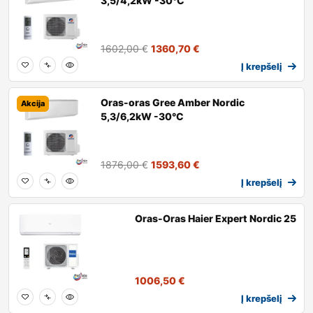
3,5/4,2kW -30°C
1602,00
€
1360,70
€
Į krepšelį
Oras-oras Gree Amber Nordic
Akcija
5,3/6,2kW -30°C
1876,00
€
1593,60
€
Į krepšelį
Oras-Oras Haier Expert Nordic 25
1006,50
€
Į krepšelį