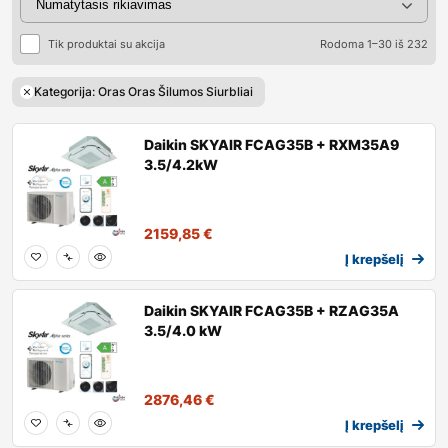
Tik produktai su akcija
Rodoma 1–30 iš 232
Kategorija: Oras Oras Šilumos Siurbliai
Daikin SKYAIR FCAG35B + RXM35A9
3.5/4.2kW
2159,85
€
Į krepšelį
Daikin SKYAIR FCAG35B + RZAG35A
3.5/4.0 kW
2876,46
€
Į krepšelį