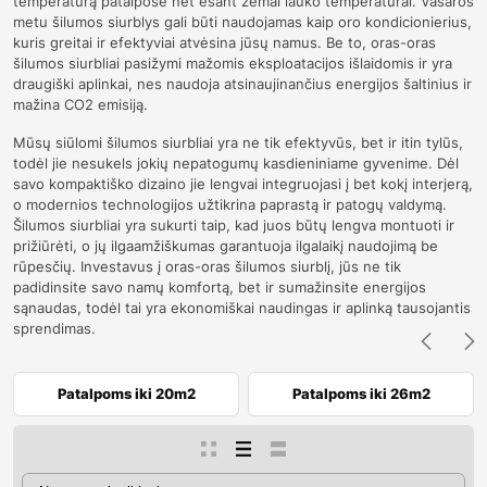
temperatūrą patalpose net esant žemai lauko temperatūrai. Vasaros
metu šilumos siurblys gali būti naudojamas kaip oro kondicionierius,
kuris greitai ir efektyviai atvėsina jūsų namus. Be to, oras-oras
šilumos siurbliai pasižymi mažomis eksploatacijos išlaidomis ir yra
draugiški aplinkai, nes naudoja atsinaujinančius energijos šaltinius ir
mažina CO2 emisiją.
Mūsų siūlomi šilumos siurbliai yra ne tik efektyvūs, bet ir itin tylūs,
todėl jie nesukels jokių nepatogumų kasdieniniame gyvenime. Dėl
savo kompaktiško dizaino jie lengvai integruojasi į bet kokį interjerą,
o modernios technologijos užtikrina paprastą ir patogų valdymą.
Šilumos siurbliai yra sukurti taip, kad juos būtų lengva montuoti ir
prižiūrėti, o jų ilgaamžiškumas garantuoja ilgalaikį naudojimą be
rūpesčių. Investavus į oras-oras šilumos siurblį, jūs ne tik
padidinsite savo namų komfortą, bet ir sumažinsite energijos
sąnaudas, todėl tai yra ekonomiškai naudingas ir aplinką tausojantis
sprendimas.
Patalpoms iki 20m2
Patalpoms iki 26m2