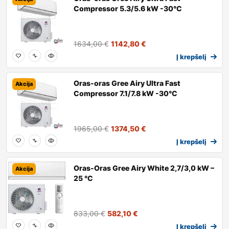
Compressor 5.3/5.6 kW -30°C
1634,00
€
1142,80
€
Į krepšelį
Oras-oras Gree Airy Ultra Fast
Akcija
Compressor 7.1/7.8 kW -30°C
1965,00
€
1374,50
€
Į krepšelį
Oras-Oras Gree Airy White 2,7/3,0 kW –
Akcija
25 °C
833,00
€
582,10
€
Į krepšelį