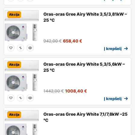
Oras-oras Gree Airy White 3,5/3,81kW –
Akcija
25 °C
942,00
€
658,40
€
Į krepšelį
Oras-oras Gree Airy White 5,3/5,6kW –
Akcija
25 °C
1442,00
€
1008,40
€
Į krepšelį
Oras-oras Gree Airy White 7,1/7,8kW –25
Akcija
°C