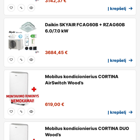
3142,37
€
Į krepšelį
Daikin SKYAIR FCAG60B + RZAG60B
6.0/7.0 kW
3684,45
€
Į krepšelį
Mobilus kondicionierius CORTINA
AirSwitch Wood’s
619,00
€
Į krepšelį
Mobilus kondicionierius CORTINA DUO
Wood’s