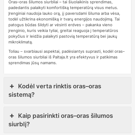
Oras–oras šilumos siurbliai – tai šiuolaikinis sprendimas,
padedantis palaikyti komfortišką temperatūrą visus metus.
Įrenginiai naudoja lauko orą, jį paversdami šiluma arba vėsa,
todėl užtikrina ekonomišką ir tvarų energijos naudojimą. Tai
patogus būdas šildyti ar vėsinti erdves – pakanka vieno
įrenginio, kuris veikia tyliai, greitai reaguoja į temperatūros
pokyčius ir leidžia palaikyti pastovią temperatūrą bei jaukų
mikroklimatą.
Toliau – svarbiausi aspektai, padėsiantys suprasti, kodėl oras–
oras šilumos siurbliai iš Paltaja.lt yra efektyvus ir patikimas
sprendimas jūsų namams.
Kodėl verta rinktis oras–oras
sistemą?
Kaip pasirinkti oras–oras šilumos
siurblį?