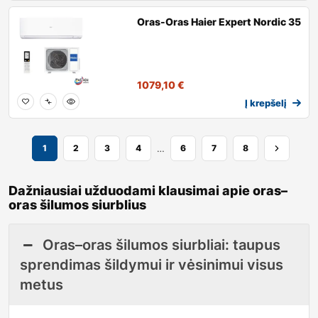
Oras-Oras Haier Expert Nordic 35
1079,10
€
Į krepšelį
…
1
2
3
4
6
7
8
Dažniausiai užduodami klausimai apie oras–
oras šilumos siurblius
Oras–oras šilumos siurbliai: taupus
sprendimas šildymui ir vėsinimui visus
metus