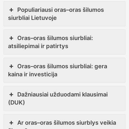
Populiariausi oras–oras šilumos
siurbliai Lietuvoje
Oras–oras šilumos siurbliai:
atsiliepimai ir patirtys
Oras–oras šilumos siurbliai: gera
kaina ir investicija
Dažniausiai užduodami klausimai
(DUK)
Ar oras–oras šilumos siurblys veikia