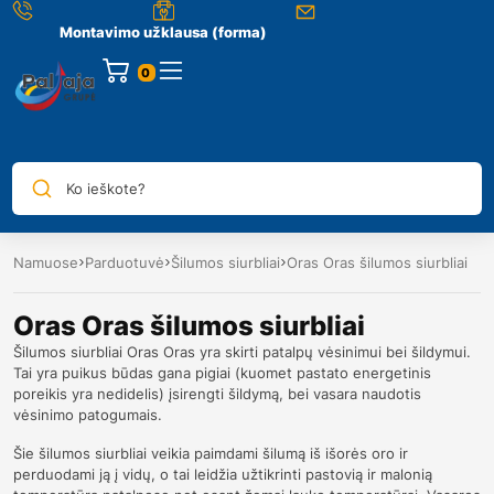
Montavimo užklausa (forma)
0
Ko ieškote?
Namuose
Parduotuvė
Šilumos siurbliai
Oras Oras šilumos siurbliai
Oras Oras šilumos siurbliai
Šilumos siurbliai Oras Oras yra skirti patalpų vėsinimui bei šildymui.
Tai yra puikus būdas gana pigiai (kuomet pastato energetinis
poreikis yra nedidelis) įsirengti šildymą, bei vasara naudotis
vėsinimo patogumais.
Šie šilumos siurbliai veikia paimdami šilumą iš išorės oro ir
perduodami ją į vidų, o tai leidžia užtikrinti pastovią ir malonią