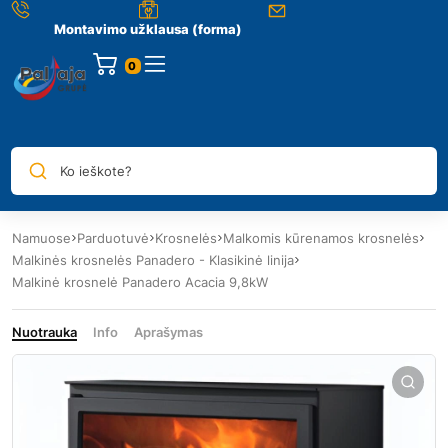
Montavimo užklausa (forma)
0
Ko ieškote?
Namuose
Parduotuvė
Krosnelės
Malkomis kūrenamos krosnelės
Malkinės krosnelės Panadero - Klasikinė linija
Malkinė krosnelė Panadero Acacia 9,8kW
Nuotrauka
Info
Aprašymas