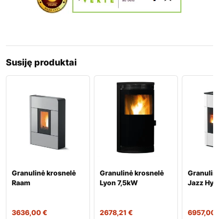
Susiję produktai
Granulinė krosnelė
Granulinė krosnelė
Granulin
Raam
Lyon 7,5kW
Jazz Hyd
3636,00
€
2678,21
€
6957,00