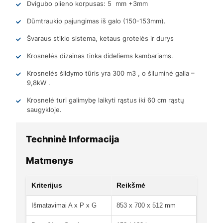
Dvigubo plieno korpusas: 5 mm +3mm
Dūmtraukio pajungimas iš galo (150-153mm).
Švaraus stiklo sistema, ketaus grotelės ir durys
Krosnelės dizainas tinka dideliems kambariams.
Krosnelės šildymo tūris yra 300 m3 , o šiluminė galia –
9,8kW .
Krosnelė turi galimybę laikyti rąstus iki 60 cm rąstų
saugykloje.
Techninė Informacija
Matmenys
Kriterijus
Reikšmė
Išmatavimai A x P x G
853 x 700 x 512 mm