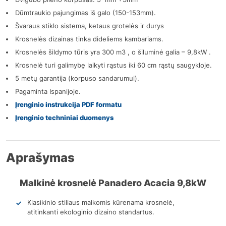
Dūmtraukio pajungimas iš galo (150-153mm).
Švaraus stiklo sistema, ketaus grotelės ir durys
Krosnelės dizainas tinka dideliems kambariams.
Krosnelės šildymo tūris yra 300 m3 , o šiluminė galia – 9,8kW .
Krosnelė turi galimybę laikyti rąstus iki 60 cm rąstų saugykloje.
5 metų garantija (korpuso sandarumui).
Pagaminta Ispanijoje.
Įrenginio instrukcija PDF formatu
Įrenginio techniniai duomenys
Aprašymas
Malkinė krosnelė Panadero Acacia 9,8kW
Klasikinio stiliaus malkomis kūrenama krosnelė,
atitinkanti ekologinio dizaino standartus.