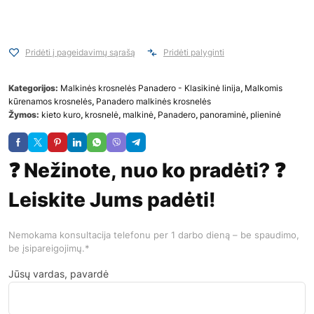
Pridėti į pageidavimų sąrašą
Pridėti palyginti
Kategorijos:
Malkinės krosnelės Panadero - Klasikinė linija
,
Malkomis
kūrenamos krosnelės
,
Panadero malkinės krosnelės
Žymos:
kieto kuro
,
krosnelė
,
malkinė
,
Panadero
,
panoraminė
,
plieninė
❓ Nežinote, nuo ko pradėti? ❓
Leiskite Jums padėti!
Nemokama konsultacija telefonu per 1 darbo dieną – be spaudimo,
be įsipareigojimų.*
Jūsų vardas, pavardė