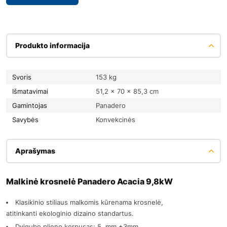
Produkto informacija
Svoris
153 kg
Išmatavimai
51,2 × 70 × 85,3 cm
Gamintojas
Panadero
Savybės
Konvekcinės
Aprašymas
Malkinė krosnelė Panadero Acacia 9,8kW
Klasikinio stiliaus malkomis kūrenama krosnelė,
atitinkanti ekologinio dizaino standartus.
Dvigubo plieno korpusas: 5 mm +3mm