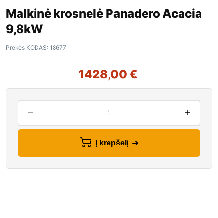
Malkinė krosnelė Panadero Acacia
9,8kW
Prekės KODAS:
18677
1428,00
€
Į krepšelį