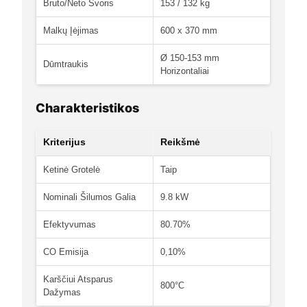
Bruto/Neto Svoris
153 / 132 kg
Malkų Įėjimas
600 x 370 mm
Ø 150-153 mm
Dūmtraukis
Horizontaliai
Charakteristikos
Kriterijus
Reikšmė
Ketinė Grotelė
Taip
Nominali Šilumos Galia
9.8 kW
Efektyvumas
80.70%
CO Emisija
0,10%
Karščiui Atsparus
800°C
Dažymas