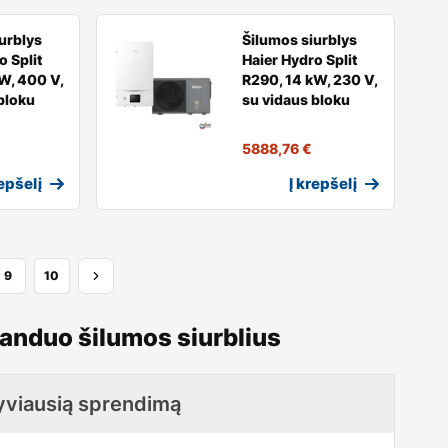
urblys
Šilumos siurblys
o Split
Haier Hydro Split
W, 400 V,
R290, 14 kW, 230 V,
bloku
su vidaus bloku
5888,76
€
repšelį
Į krepšelį
9
10
anduo šilumos siurblius
tyviausią sprendimą