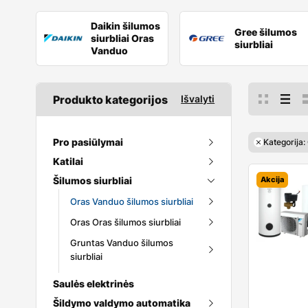
Daikin šilumos
Gree šilumos
siurbliai Oras
siurbliai
Vanduo
Produkto kategorijos
Išvalyti
Pro pasiūlymai
Kategorija:
Katilai
Granulinių katilų
Kieto kuro katilų
Šilumos siurbliai
Akcija
Granuliniai katilai
Šilumos siurblių
Oras Vanduo šilumos siurbliai
Dujiniai katilai
Granulinių katilų priedai
Dujinių katilų
Oras Oras šilumos siurbliai
Elektriniai katilai
Daikin šilumos siurbliai
Dujiniai katilai su
Šildymo automatikos
Oras Vanduo
Kieto kuro katilai
momentiniu
Gruntas Vanduo šilumos
Patalpoms iki 20m2
šilumokaičiu
Gree šilumos siurbliai
siurbliai
Patalpoms iki 26m2
Dujiniai katilai su
Hisense šilumos
Patalpoms iki 35m2
Bosch geoterminiai
Saulės elektrinės
išorinio šildytuvo
siurbliai
šilumos siurbliai
Patalpoms iki 52m2
prijungimu
Hitachi šilumos siurbliai
Šildymo valdymo automatika