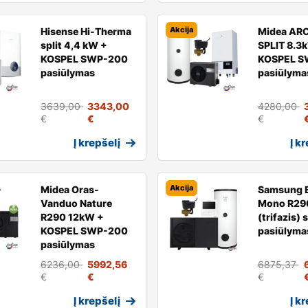
Akcija
Hisense Hi-Therma
Midea AR
split 4,4 kW +
SPLIT 8.3
KOSPEL SWP-200
KOSPEL S
pasiūlymas
pasiūlyma
3639,00
3343,00
4280,00
€
€
€
Į krepšelį
Į k
Akcija
Midea Oras-
Samsung 
Vanduo Nature
Mono R29
R290 12kW +
(trifazis) 
KOSPEL SWP-200
pasiūlyma
pasiūlymas
6236,00
5992,56
6875,37
€
€
€
Į krepšelį
Į k