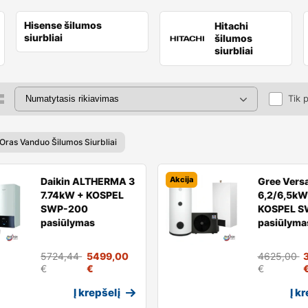
Hisense šilumos
Hitachi
siurbliai
šilumos
siurbliai
Tik 
 Oras Vanduo Šilumos Siurbliai
Akcija
Daikin ALTHERMA 3
Gree Versa
7.74kW + KOSPEL
6,2/6,5kW
SWP-200
KOSPEL S
pasiūlymas
pasiūlyma
5724,44
5499,00
4625,00
€
€
€
Į krepšelį
Į k