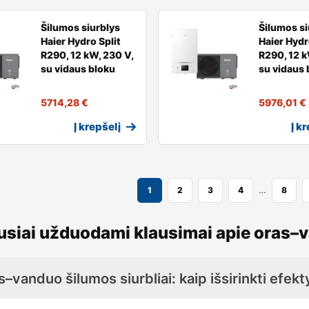
Šilumos siurblys
Šilumos si
Haier Hydro Split
Haier Hydr
R290, 12 kW, 230 V,
R290, 12 k
su vidaus bloku
su vidaus 
5714,28
€
5976,01
€
Į krepšelį
Į k
…
1
2
3
4
8
siai užduodami klausimai apie oras–v
–vanduo šilumos siurbliai: kaip išsirinkti efek