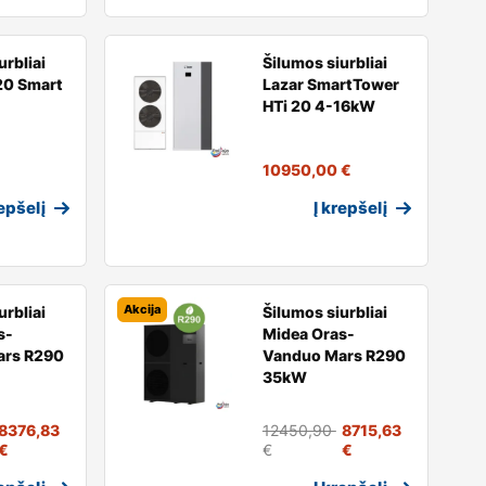
urbliai
Šilumos siurbliai
20 Smart
Lazar SmartTower
HTi 20 4-16kW
€
10950,00
€
repšelį
Į krepšelį
Akcija
urbliai
Šilumos siurbliai
s-
Midea Oras-
ars R290
Vanduo Mars R290
35kW
8376,83
12450,90
8715,63
€
€
€