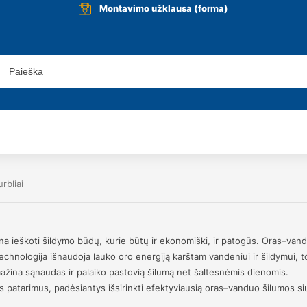
Montavimo užklausa (forma)
rbliai
na ieškoti šildymo būdų, kurie būtų ir ekonomiški, ir patogūs. Oras–vandu
 technologija išnaudoja lauko oro energiją karštam vandeniui ir šildymui,
ri mažina sąnaudas ir palaiko pastovią šilumą net šaltesnėmis dienomis.
s patarimus, padėsiantys išsirinkti efektyviausią oras–vanduo šilumos siurb