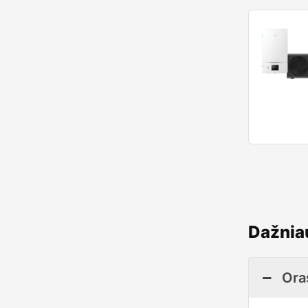
Dažniau
Oras