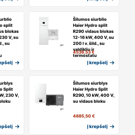
urblio
Šilumos siurblio
o split
Haier Hydro split
us blokas
R290 vidaus blokas
230 V, su
12-16 kW, 400 V, su
d., su
200 l v. šild., su
valdikliu ir
4536,53
€
u
termostatu
repšelį
Į krepšelį
urblys
Šilumos siurblys
o Split
Haier Hydro Split
W, 230 V,
R290, 10 kW, 400 V,
bloku
su vidaus bloku
4885,50
€
repšelį
Į krepšelį