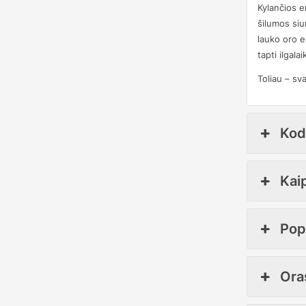
Kylančios e
šilumos siu
lauko oro e
tapti ilgal
Toliau – sva
Kod
Kaip
Popu
Oras