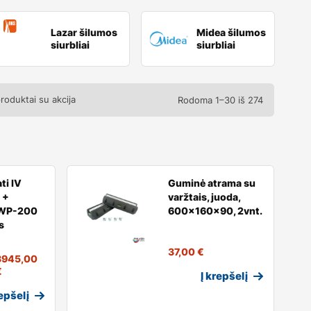
Lazar šilumos
Midea šilumos
siurbliai
siurbliai
produktai su akcija
Rodoma 1–30 iš 274
ti IV
Guminė atrama su
 +
varžtais, juoda,
WP-200
600x160x90, 2vnt.
s
37,00
€
3945,00
€
Į krepšelį
repšelį