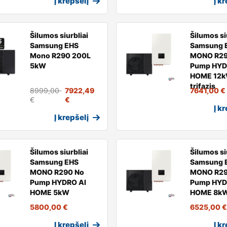
Į krepšelį
Į k
Šilumos siurbliai
Šilumos si
Samsung EHS
Samsung 
Mono R290 200L
MONO R29
5kW
Pump HYD
HOME 12
trifazis
8999,00
7922,49
7641,00
€
€
€
Į k
Į krepšelį
Šilumos siurbliai
Šilumos si
Samsung EHS
Samsung 
MONO R290 No
MONO R29
Pump HYDRO AI
Pump HYD
HOME 5kW
HOME 8k
5800,00
€
6525,00
€
Į krepšelį
Į k