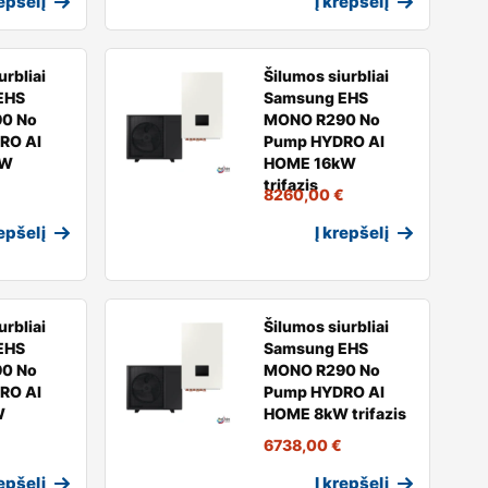
repšelį
Į krepšelį
urbliai
Šilumos siurbliai
EHS
Samsung EHS
0 No
MONO R290 No
RO AI
Pump HYDRO AI
kW
HOME 16kW
trifazis
8260,00
€
repšelį
Į krepšelį
urbliai
Šilumos siurbliai
EHS
Samsung EHS
0 No
MONO R290 No
RO AI
Pump HYDRO AI
W
HOME 8kW trifazis
6738,00
€
repšelį
Į krepšelį