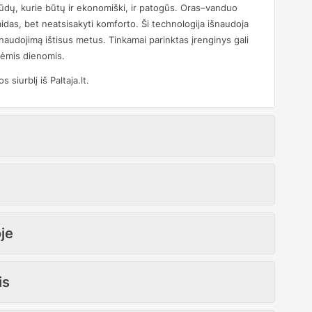
būdų, kurie būtų ir ekonomiški, ir patogūs. Oras–vanduo
laidas, bet neatsisakyti komforto. Ši technologija išnaudoja
 naudojimą ištisus metus. Tinkamai parinktas įrenginys gali
snėmis dienomis.
siurblį iš Paltaja.lt.
je
is