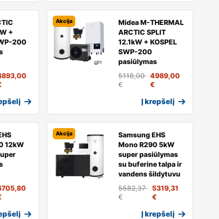
Akcija
CTIC
Midea M-THERMAL
kW +
ARCTIC SPLIT
WP-200
12.1kW + KOSPEL
s
SWP-200
pasiūlymas
3893,00
5118,00
4989,00
€
€
€
repšelį
Į krepšelį
Akcija
EHS
Samsung EHS
0 12kW
Mono R290 5kW
super
super pasiūlymas
s
su buferine talpa ir
vandens šildytuvu
6705,80
5582,37
5319,31
€
€
€
repšelį
Į krepšelį