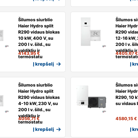
Šilumos siurblio
Šilumos si
Haier Hydro split
Haier Hydr
R290 vidaus blokas
R290 vida
10 kW, 400 V, su
12-16 kW, 
200 l v. šild., su
200 l v. šil
valdikliu ir
valdikliu ir
4143,95
€
4405,67
€
termostatu
termostat
Į krepšelį
Į k
Šilumos siurblio
Šilumos si
Haier Hydro split
Haier Hydr
R290 vidaus blokas
R290, 10 k
4-10 kW, 230 V, su
su vidaus 
200 l v. šild., su
valdikliu ir
4056,71
€
4580,15
€
termostatu
Į krepšelį
Į k