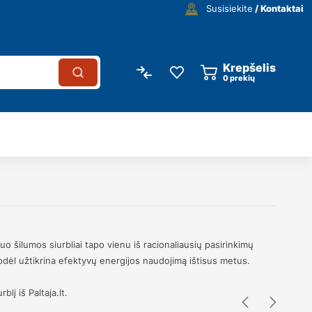
Susisiekite
/ Kontaktai
Krepšelis
0
prekių
o šilumos siurbliai tapo vienu iš racionaliausių pasirinkimų
 todėl užtikrina efektyvų energijos naudojimą ištisus metus.
lį iš Paltaja.lt.