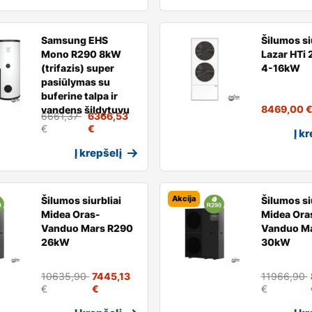
Samsung EHS
Šilumos si
Mono R290 8kW
Lazar HTi 
(trifazis) super
4-16kW
pasiūlymas su
buferine talpa ir
8469,00
vandens šildytuvu
6661,37
6366,53
€
€
Į k
Į krepšelį
Akcija
Šilumos siurbliai
Šilumos si
Midea Oras-
Midea Ora
Vanduo Mars R290
Vanduo M
26kW
30kW
10635,90
7445,13
11966,90
€
€
€