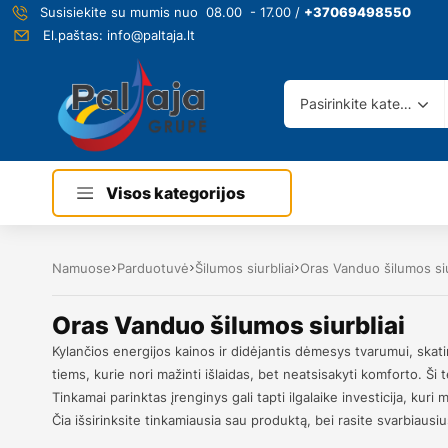
Susisiekite su mumis nuo 08.00 - 17.00 /
+37069498550
El.paštas:
info@paltaja.lt
Pasirinkite kategoriją
Visos kategorijos
Namuose
Parduotuvė
Šilumos siurbliai
Oras Vanduo šilumos siu
Oras Vanduo šilumos siurbliai
Kylančios energijos kainos ir didėjantis dėmesys tvarumui, skati
tiems, kurie nori mažinti išlaidas, bet neatsisakyti komforto. Ši
Tinkamai parinktas įrenginys gali tapti ilgalaike investicija, ku
Čia išsirinksite tinkamiausia sau produktą, bei rasite svarbiausiu