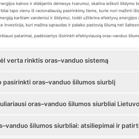
nergijos kainos ir didėjantis dėmesys tvarumui, skatina ieškoti šildymo 
rbliai tapo vienu iš racionaliausių pasirinkimų tiems, kurie nori mažinti iš
nergiją karštam vandeniui ir šildymui, todėl užtikrina efektyvų energijos
aike investicija, kuri mažina sąnaudas ir palaiko pastovią šilumą net šalte
rbiausi patarimai, padėsiantys išsirinkti efektyviausią oras–vanduo šilumos 
ėl verta rinktis oras–vanduo sistemą
 pasirinkti oras–vanduo šilumos siurblį
liariausi oras–vanduo šilumos siurbliai Lietuvo
–vanduo šilumos siurbliai: atsiliepimai ir patirt