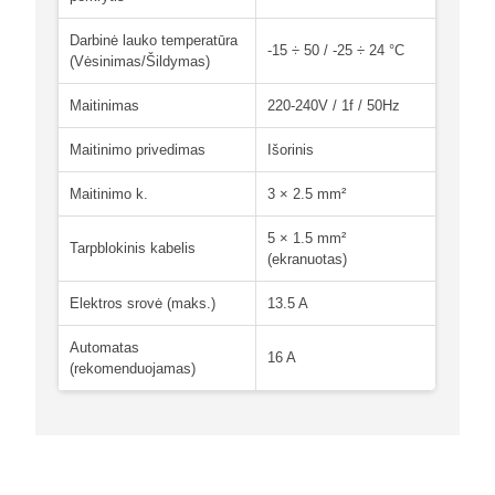
Darbinė lauko temperatūra
-15 ÷ 50 / -25 ÷ 24 °C
(Vėsinimas/Šildymas)
Maitinimas
220-240V / 1f / 50Hz
Maitinimo privedimas
Išorinis
Maitinimo k.
3 × 2.5 mm²
5 × 1.5 mm²
Tarpblokinis kabelis
(ekranuotas)
Elektros srovė (maks.)
13.5 A
Automatas
16 A
(rekomenduojamas)