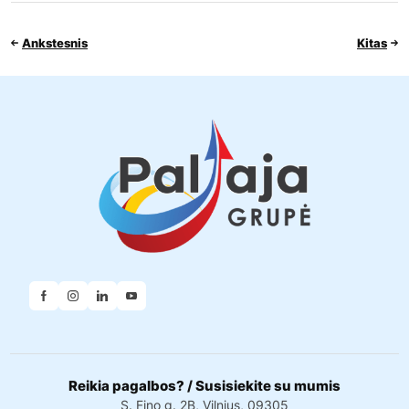
Ankstesnis
Kitas
Reikia pagalbos? / Susisiekite su mumis
S. Fino g. 2B, Vilnius, 09305