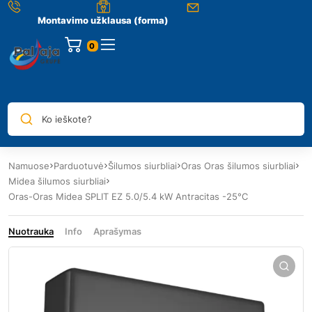
Montavimo užklausa (forma)
0
Ko ieškote?
Namuose
Parduotuvė
Šilumos siurbliai
Oras Oras šilumos siurbliai
Midea šilumos siurbliai
Oras-Oras Midea SPLIT EZ 5.0/5.4 kW Antracitas -25°C
Nuotrauka
Info
Aprašymas