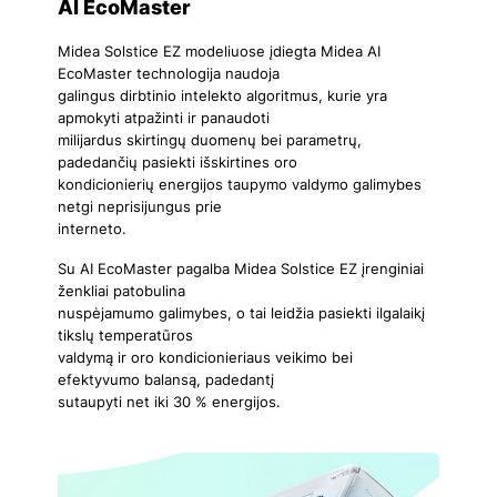
AI EcoMaster
Midea Solstice EZ modeliuose įdiegta Midea AI
EcoMaster technologija naudoja
galingus dirbtinio intelekto algoritmus, kurie yra
apmokyti atpažinti ir panaudoti
milijardus skirtingų duomenų bei parametrų,
padedančių pasiekti išskirtines oro
kondicionierių energijos taupymo valdymo galimybes
netgi neprisijungus prie
interneto.
Su AI EcoMaster pagalba Midea Solstice EZ įrenginiai
ženkliai patobulina
nuspėjamumo galimybes, o tai leidžia pasiekti ilgalaikį
tikslų temperatūros
valdymą ir oro kondicionieriaus veikimo bei
efektyvumo balansą, padedantį
sutaupyti net iki 30 % energijos.