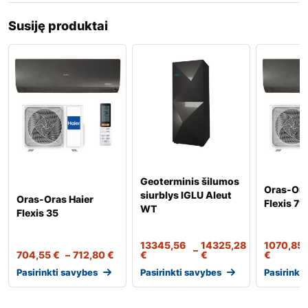
Susiję produktai
Geoterminis šilumos
Oras-Ora
siurblys IGLU Aleut
Oras-Oras Haier
Flexis 71
WT
Flexis 35
13345,56
14325,28
1070,85
–
704,55
€
–
712,80
€
€
€
€
Pasirinkti savybes
Pasirinkti savybes
Pasirinkt