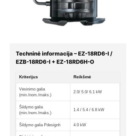
Techninė informacija – EZ-18RD6-I /
EZB-18RD6-I + EZ-18RD6H-O
Kriterijus
Reikšmė
Vėsinimo galia
2.0/ 5.0/ 6.1 kW
(min./nom./maks.)
Šildymo galia
1.4 / 5.4 / 6.8 kW
(min./nom./maks.)
Šildymo galia Pdesignh
4.0 kW