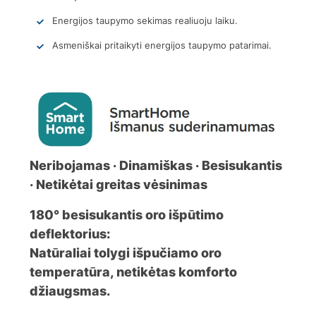
Energijos taupymo sekimas realiuoju laiku.
Asmeniškai pritaikyti energijos taupymo patarimai.
Neribojamas · Dinamiškas · Besisukantis
· Netikėtai greitas vėsinimas
180° besisukantis oro išpūtimo
deflektorius:
Natūraliai tolygi išpučiamo oro
temperatūra, netikėtas komforto
džiaugsmas.