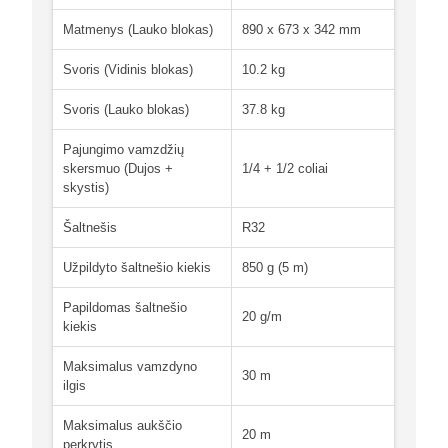
Matmenys (Lauko blokas)
890 x 673 x 342 mm
Svoris (Vidinis blokas)
10.2 kg
Svoris (Lauko blokas)
37.8 kg
Pajungimo vamzdžių
skersmuo (Dujos +
1/4 + 1/2 coliai
skystis)
Šaltnešis
R32
Užpildyto šaltnešio kiekis
850 g (5 m)
Papildomas šaltnešio
20 g/m
kiekis
Maksimalus vamzdyno
30 m
ilgis
Maksimalus aukščio
20 m
perkrytis