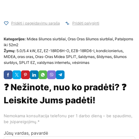
Pridėti į pageidavimų sąrašą
Pridėti palyginti
Kategorijos:
Midea šilumos siurbliai
,
Oras Oras šilumos siurbliai
,
Patalpoms
iki 52m2
Žymų:
5.0/5.4 kW
,
EZ
,
EZ-18RD6H-O
,
EZB-18RD6-I
,
kondicionierius
,
MIDEA
,
oras oras
,
Oras-Oras Midea SPLIT
,
šaldymas
,
šildymas
,
šilumos
siurblys
,
SPLIT EZ
,
valdymas internetu
,
vėsinimas
❓ Nežinote, nuo ko pradėti? ❓
Leiskite Jums padėti!
Nemokama konsultacija telefonu per 1 darbo dieną – be spaudimo,
be įsipareigojimų.*
Jūsų vardas, pavardė