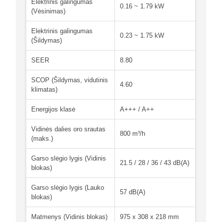
Elektrinis galingumas
0.16 ~ 1.79 kW
(Vėsinimas)
Elektrinis galingumas
0.23 ~ 1.75 kW
(Šildymas)
SEER
8.80
SCOP (Šildymas, vidutinis
4.60
klimatas)
Energijos klasė
A+++ / A++
Vidinės dalies oro srautas
800 m³/h
(maks.)
Garso slėgio lygis (Vidinis
21.5 / 28 / 36 / 43 dB(A)
blokas)
Garso slėgio lygis (Lauko
57 dB(A)
blokas)
Matmenys (Vidinis blokas)
975 x 308 x 218 mm