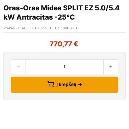
Oras-Oras Midea SPLIT EZ 5.0/5.4
kW Antracitas -25°C
Prekės KODAS:
EZB-18RD6-I + EZ-18RD6H-O
770,77
€
Į krepšelį