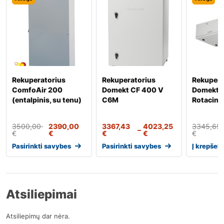
Rekuperatorius
Rekuperatorius
Rekupera
ComfoAir 200
Domekt CF 400 V
Domekt 
(entalpinis, su tenu)
C6M
Rotacinis
3500,00
2390,00
3367,43
4023,25
3345,65
–
€
€
€
€
€
Pasirinkti savybes
Pasirinkti savybes
Į krepšelį
Atsiliepimai
Atsiliepimų dar nėra.