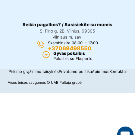
Reikia pagalbos? / Susisiekite su mumis
S. Fino g. 2B, Vilnius, 09305
Vilniaus m. sav.
Skambinkite 08:00 - 17:00
+37069498550
Gyvas pokalbis
Pokalbis su Ekspertu
Pirkimo grąžinimo taisyklės
Privatumo politika
Apie mus
Kontaktai
Visos teisės saugomos © UAB Paltaja grupė