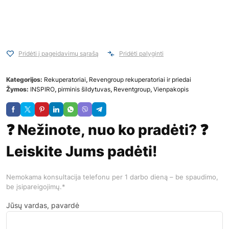
Pridėti į pageidavimų sąrašą
Pridėti palyginti
Kategorijos:
Rekuperatoriai
,
Revengroup rekuperatoriai ir priedai
Žymos:
INSPIRO
,
pirminis šildytuvas
,
Reventgroup
,
Vienpakopis
❓ Nežinote, nuo ko pradėti? ❓
Leiskite Jums padėti!
Nemokama konsultacija telefonu per 1 darbo dieną – be spaudimo,
be įsipareigojimų.*
Jūsų vardas, pavardė