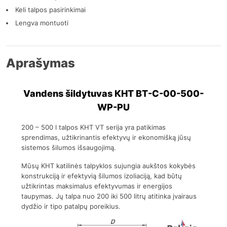
Keli talpos pasirinkimai
Lengva montuoti
Aprašymas
Vandens šildytuvas КНТ ВТ-C-00-500-
WP-PU
200 – 500 l talpos KHT VT serija yra patikimas
sprendimas, užtikrinantis efektyvų ir ekonomišką jūsų
sistemos šilumos išsaugojimą.
Mūsų KHT katilinės talpyklos sujungia aukštos kokybės
konstrukciją ir efektyvią šilumos izoliaciją, kad būtų
užtikrintas maksimalus efektyvumas ir energijos
taupymas. Jų talpa nuo 200 iki 500 litrų atitinka įvairaus
dydžio ir tipo patalpų poreikius.