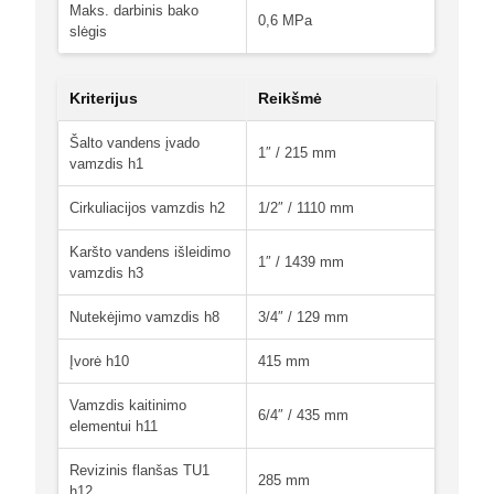
Maks. darbinis bako
0,6 MPa
slėgis
Kriterijus
Reikšmė
Šalto vandens įvado
1″ / 215 mm
vamzdis h1
Cirkuliacijos vamzdis h2
1/2″ / 1110 mm
Karšto vandens išleidimo
1″ / 1439 mm
vamzdis h3
Nutekėjimo vamzdis h8
3/4″ / 129 mm
Įvorė h10
415 mm
Vamzdis kaitinimo
6/4″ / 435 mm
elementui h11
Revizinis flanšas TU1
285 mm
h12