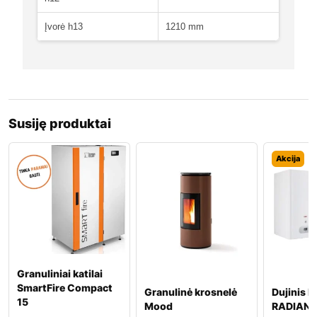
Įvorė h13
1210 mm
Susiję produktai
Akcija
Granuliniai katilai
SmartFire Compact
Granulinė krosnelė
Dujinis k
15
Mood
RADIANT