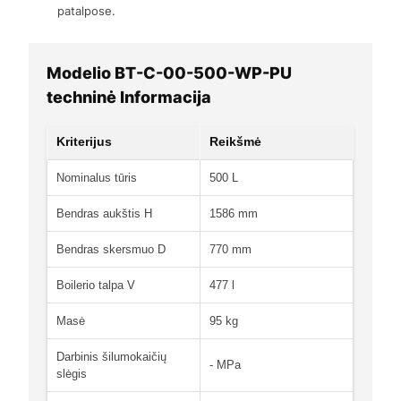
patalpose.
Modelio ВТ-C-00-500-WP-PU
techninė Informacija
Kriterijus
Reikšmė
Nominalus tūris
500 L
Bendras aukštis H
1586 mm
Bendras skersmuo D
770 mm
Boilerio talpa V
477 l
Masė
95 kg
Darbinis šilumokaičių
- MPa
slėgis