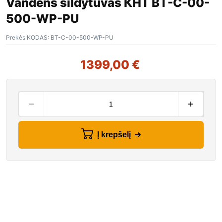
Vandens šildytuvas КНТ ВТ-C-00-
500-WP-PU
Prekės KODAS:
ВТ-C-00-500-WP-PU
1399,00
€
Į krepšelį