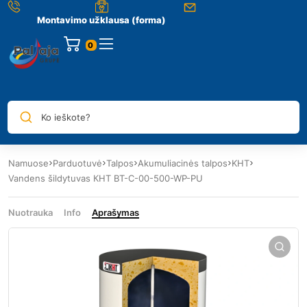
Montavimo užklausa (forma)
0
Ko ieškote?
Namuose
Parduotuvė
Talpos
Akumuliacinės talpos
KHT
Vandens šildytuvas КНТ ВТ-C-00-500-WP-PU
Nuotrauka
Info
Aprašymas