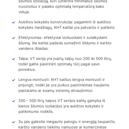
šilumos izoliaciją, kuri užtikrina minimalius šilumos
nuostolius ir palaiko optimalią temperatūrą bako
viduje.
Aukštos kokybės konstrukcija: pagaminti iš aukštos
kokybės medžiagų, KHT katilai yra patvarūs ir patikimi.
Efektyvumas: efektyviai izoliuodami ir sulaikydami
šilumą, šie katilai padeda sumažinti šildymo ir karšto
vandens išlaidas.
Talpa: VT serija yra įvairių talpų nuo 200 iki 500 litrų,
todėl galite pasirinkti optimalų tūrį pagal savo
poreikius.
Lengva montuoti: KHT katilus lengva montuoti ir
prijungti, todėl jie yra puikus pasirinkimas naujiems
pastatams ar esamų sistemų atnaujinimui.
200 - 500 litrų talpos VT serijos katilų gamyba iš
kietos šilumos izoliacijos yra aukštos kokybės ir
patikimumo rodiklis.
Su jais galėsite mėgautis patogiu ir energiją taupančiu
karšto vandens tiekimu namuose ar komercinėse