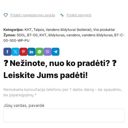
Pridėti į pageidavimų sąrašą
Pridėti palyginti
Kategorijos:
KHT
,
Talpos
,
Vandens šildytuvai (boileriai)
,
Visi produktai
Žymos:
500L
,
BT-00
,
KHT
,
šildytuvas
,
vandens
,
vandens šildytuvas
,
ВТ-C-
00-500-WP-PU
❓ Nežinote, nuo ko pradėti? ❓
Leiskite Jums padėti!
Nemokama konsultacija telefonu per 1 darbo dieną – be spaudimo,
be įsipareigojimų.*
Jūsų vardas, pavardė