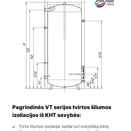
Pagrindinės VT serijos tvirtos šilumos
izoliacijos iš KHT savybės:
Tvirta šilumos izoliacija: katilai turi kokybišką kietą