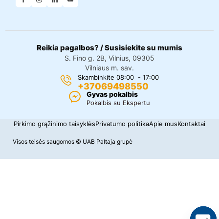
Reikia pagalbos? / Susisiekite su mumis
S. Fino g. 2B, Vilnius, 09305
Vilniaus m. sav.
Skambinkite 08:00 - 17:00
+37069498550
Gyvas pokalbis
Pokalbis su Ekspertu
Pirkimo grąžinimo taisyklės
Privatumo politika
Apie mus
Kontaktai
Visos teisės saugomos © UAB Paltaja grupė