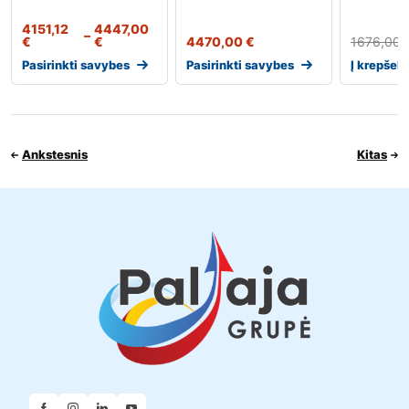
4151,12
4447,00
–
€
€
4470,00
€
1676,00
Pasirinkti savybes
Pasirinkti savybes
Į krepšelį
Ankstesnis
Kitas