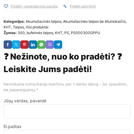
Pridėti į pageidavimų sąrašą
Pridėti palyginti
Kategorijos:
Akumuliacinės talpos
,
Akumuliacinės talpos be šilumokaičio
,
KHT
,
Talpos
,
Visi produktai
Žymos:
300
,
buferinės talpos
,
KHT
,
PS
,
PS000300GPPU
❓ Nežinote, nuo ko pradėti? ❓
Leiskite Jums padėti!
Nemokama konsultacija telefonu per 1 darbo dieną – be spaudimo,
be įsipareigojimų.*
Jūsų vardas, pavardė
El.paštas