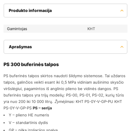
Produkto informacija
Gamintojas
KHT
Aprašymas
PS 300 buferinės talpos
PS buferinės talpos skirtos naudoti šildymo sistemose. Tai uždaros
talpos, galinčios veikti esant iki 0,5 MPa vidiniam aušinimo skysčio
viršslėgiui, pagamintos iš anglinio plieno be vidinės dangos. PS
buferinės talpos yra trijų modelių: PS-00, PS-01, PS-02, kurių tūris
yra nuo 200 iki 10 000 litrų.
Žymėjimas:
KHT PS-0Y-V-GP-PU KHT
PS-0Y-V-GP-PS
PS – serija
Y – plieno HE numeris
V – standartinis dydis
GP – pilka izoliacijos spalva