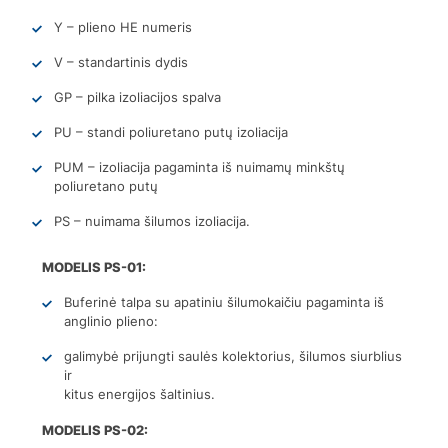
Y – plieno HE numeris
V – standartinis dydis
GP – pilka izoliacijos spalva
PU – standi poliuretano putų izoliacija
PUM – izoliacija pagaminta iš nuimamų minkštų
poliuretano putų
PS – nuimama šilumos izoliacija.
MODELIS PS-01:
Buferinė talpa su apatiniu šilumokaičiu pagaminta iš
anglinio plieno:
galimybė prijungti saulės kolektorius, šilumos siurblius
ir
kitus energijos šaltinius.
MODELIS PS-02: