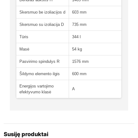
Skersmuo be izoliacijos d
603 mm
Skersmuo su izoliacija D
735 mm
Tūris
344 l
Masė
54 kg
Pasvirimo spindulys R
1576 mm
Šildymo elemento ilgis
600 mm
Energijos vartojimo
A
efektyvumo klasė
Susiję produktai