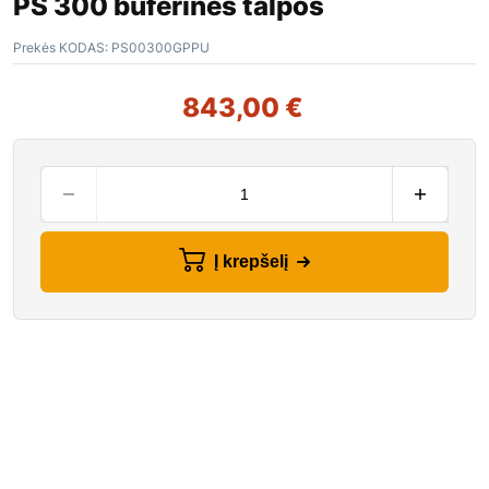
PS 300 buferinės talpos
Prekės KODAS:
PS00300GPPU
843,00
€
Į krepšelį