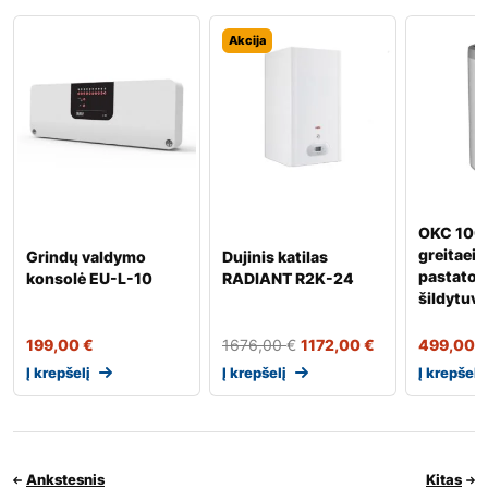
Akcija
OKC 100
greitaeig
Grindų valdymo
Dujinis katilas
pastatom
konsolė EU-L-10
RADIANT R2K-24
šildytuv
199,00
€
1676,00
€
1172,00
€
499,00
Į krepšelį
Į krepšelį
Į krepšelį
Ankstesnis
Kitas