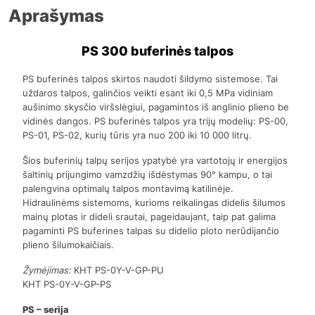
Aprašymas
PS 300 buferinės talpos
PS buferinės talpos skirtos naudoti šildymo sistemose. Tai
uždaros talpos, galinčios veikti esant iki 0,5 MPa vidiniam
aušinimo skysčio viršslėgiui, pagamintos iš anglinio plieno be
vidinės dangos. PS buferinės talpos yra trijų modelių: PS-00,
PS-01, PS-02, kurių tūris yra nuo 200 iki 10 000 litrų.
Šios buferinių talpų serijos ypatybė yra vartotojų ir energijos
šaltinių prijungimo vamzdžių išdėstymas 90° kampu, o tai
palengvina optimalų talpos montavimą katilinėje.
Hidraulinėms sistemoms, kurioms reikalingas didelis šilumos
mainų plotas ir dideli srautai, pageidaujant, taip pat galima
pagaminti PS buferines talpas su didelio ploto nerūdijančio
plieno šilumokaičiais.
Žymėjimas:
KHT PS-0Y-V-GP-PU
KHT PS-0Y-V-GP-PS
PS – serija