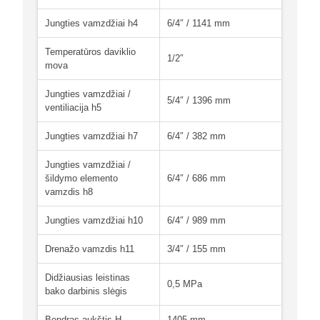
Jungties vamzdžiai h4
6/4″ / 1141 mm
Temperatūros daviklio
1/2″
mova
Jungties vamzdžiai /
5/4″ / 1396 mm
ventiliacija h5
Jungties vamzdžiai h7
6/4″ / 382 mm
Jungties vamzdžiai /
šildymo elemento
6/4″ / 686 mm
vamzdis h8
Jungties vamzdžiai h10
6/4″ / 989 mm
Drenažo vamzdis h11
3/4″ / 155 mm
Didžiausias leistinas
0,5 MPa
bako darbinis slėgis
Bendras aukštis H
1405 mm