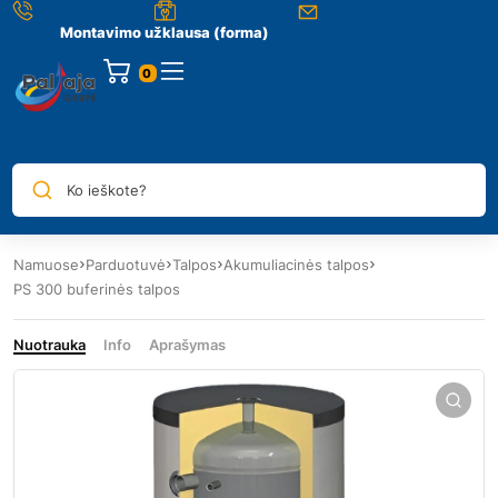
Montavimo užklausa (forma)
0
Ko ieškote?
Namuose
Parduotuvė
Talpos
Akumuliacinės talpos
PS 300 buferinės talpos
Nuotrauka
Info
Aprašymas