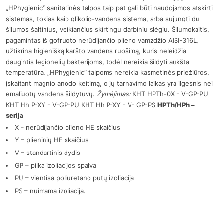
„HPhygienic“ sanitarinės talpos taip pat gali būti naudojamos atskirti
sistemas, tokias kaip glikolio-vandens sistema, arba sujungti du
šilumos šaltinius, veikiančius skirtingu darbiniu slėgiu. Šilumokaitis,
pagamintas iš gofruoto nerūdijančio plieno vamzdžio AISI-316L,
užtikrina higienišką karšto vandens ruošimą, kuris neleidžia
daugintis legionelių bakterijoms, todėl nereikia šildyti aukšta
temperatūra. „HPhygienic“ talpoms nereikia kasmetinės priežiūros,
įskaitant magnio anodo keitimą, o jų tarnavimo laikas yra ilgesnis nei
emaliuotų vandens šildytuvų.
Žymėjimas:
КНТ HPTh-0X - V-GP-PU
КНТ Hh P-XY - V-GP-PU КНТ Hh P-XY - V- GP-PS
HPTh/HPh –
serija
X – nerūdijančio plieno HE skaičius
Y – plieninių HE skaičius
V – standartinis dydis
GP – pilka izoliacijos spalva
PU – vientisa poliuretano putų izoliacija
PS – nuimama izoliacija.