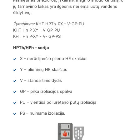
jų tarnavimo laikas yra ilgesnis nei emaliuotų vandens
šildytuvų.
Žymėjimas:
КНТ HPTh-0X - V-GP-PU
КНТ Hh P-XY - V-GP-PU
КНТ Hh P-XY - V- GP-PS
HPTh/HPh – serija
X – nerūdijančio plieno HE skaičius
Y – plieninių HE skaičius
V – standartinis dydis
GP – pilka izoliacijos spalva
PU – vientisa poliuretano putų izoliacija
PS – nuimama izoliacija.