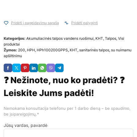
Pridėti į pageidavimų sąrašą
Pridėti palyginti
Kategorijos:
Akumuliacinės talpos vandens ruošimui
,
KHT
,
Talpos
,
Visi
produktai
Žymos:
200
,
HPH
,
HPh100200GPPS
,
KHT
,
sanitarinės talpos
,
su nuimamu
apšiltinimu
❓ Nežinote, nuo ko pradėti? ❓
Leiskite Jums padėti!
Nemokama konsultacija telefonu per 1 darbo dieną – be spaudimo,
be įsipareigojimų.*
Jūsų vardas, pavardė