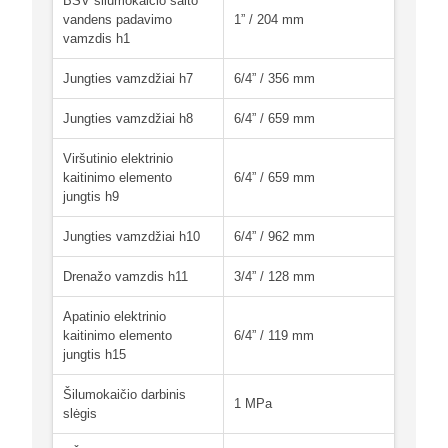
BŠV šilumokaičio šalto
vandens padavimo
1” / 204 mm
vamzdis h1
Jungties vamzdžiai h7
6/4” / 356 mm
Jungties vamzdžiai h8
6/4” / 659 mm
Viršutinio elektrinio
kaitinimo elemento
6/4” / 659 mm
jungtis h9
Jungties vamzdžiai h10
6/4” / 962 mm
Drenažo vamzdis h11
3/4” / 128 mm
Apatinio elektrinio
kaitinimo elemento
6/4” / 119 mm
jungtis h15
Šilumokaičio darbinis
1 MPa
slėgis