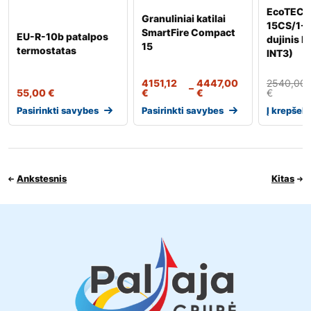
EcoTEC p
Granuliniai katilai
15CS/1-5
SmartFire Compact
EU-R-10b patalpos
dujinis k
15
termostatas
INT3)
4151,12
4447,00
2540,00
–
55,00
€
€
€
€
Pasirinkti savybes
Pasirinkti savybes
Į krepšelį
Ankstesnis
Kitas