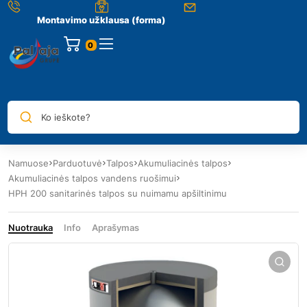
Montavimo užklausa (forma)
0
Ko ieškote?
Namuose
Parduotuvė
Talpos
Akumuliacinės talpos
Akumuliacinės talpos vandens ruošimui
HPH 200 sanitarinės talpos su nuimamu apšiltinimu
Nuotrauka
Info
Aprašymas