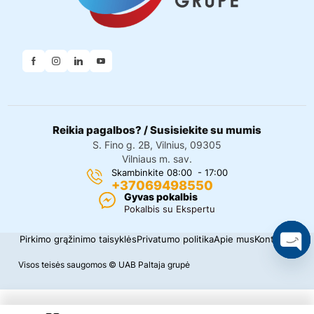
Reikia pagalbos? / Susisiekite su mumis
S. Fino g. 2B, Vilnius, 09305
Vilniaus m. sav.
Skambinkite 08:00 - 17:00
+37069498550
Gyvas pokalbis
Pokalbis su Ekspertu
Pirkimo grąžinimo taisyklės
Privatumo politika
Apie mus
Kontaktai
O
Visos teisės saugomos © UAB Paltaja grupė
p
e
n