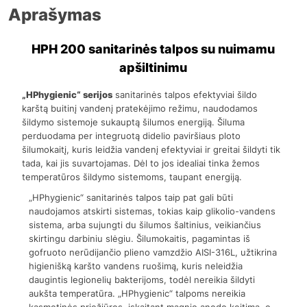
Aprašymas
HPH 200 sanitarinės talpos su nuimamu
apšiltinimu
„HPhygienic“ serijos
sanitarinės talpos efektyviai šildo
karštą buitinį vandenį pratekėjimo režimu, naudodamos
šildymo sistemoje sukauptą šilumos energiją. Šiluma
perduodama per integruotą didelio paviršiaus ploto
šilumokaitį, kuris leidžia vandenį efektyviai ir greitai šildyti tik
tada, kai jis suvartojamas. Dėl to jos idealiai tinka žemos
temperatūros šildymo sistemoms, taupant energiją.
„HPhygienic“ sanitarinės talpos taip pat gali būti
naudojamos atskirti sistemas, tokias kaip glikolio-vandens
sistema, arba sujungti du šilumos šaltinius, veikiančius
skirtingu darbiniu slėgiu. Šilumokaitis, pagamintas iš
gofruoto nerūdijančio plieno vamzdžio AISI-316L, užtikrina
higienišką karšto vandens ruošimą, kuris neleidžia
daugintis legionelių bakterijoms, todėl nereikia šildyti
aukšta temperatūra. „HPhygienic“ talpoms nereikia
kasmetinės priežiūros, įskaitant magnio anodo keitimą, o