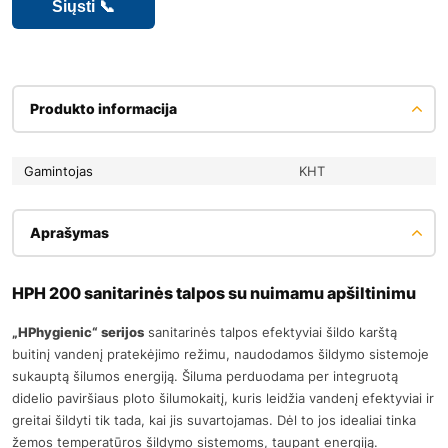
Produkto informacija
Gamintojas
KHT
Aprašymas
HPH 200 sanitarinės talpos su nuimamu apšiltinimu
„HPhygienic“ serijos
sanitarinės talpos efektyviai šildo karštą
buitinį vandenį pratekėjimo režimu, naudodamos šildymo sistemoje
sukauptą šilumos energiją. Šiluma perduodama per integruotą
didelio paviršiaus ploto šilumokaitį, kuris leidžia vandenį efektyviai ir
greitai šildyti tik tada, kai jis suvartojamas. Dėl to jos idealiai tinka
žemos temperatūros šildymo sistemoms, taupant energiją.