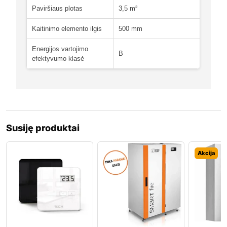
Paviršiaus plotas
3,5 m²
Kaitinimo elemento ilgis
500 mm
Energijos vartojimo
B
efektyvumo klasė
Susiję produktai
Akcija