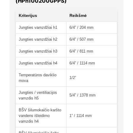
(HPh100200GPPS)
Kriterijus
Reikšmė
Jungties vamzdžiai h1
6/4” / 204 mm
Jungties vamzdžiai h2
6/4” / 507 mm
Jungties vamzdžiai h3
6/4” / 811 mm
Jungties vamzdžiai h4
6/4” / 1114 mm
Temperatūros daviklio
1/2”
mova
Jungties / ventiliacijos
5/4” / 1378 mm
vamzdis h5
BŠV šilumokaičio karšto
vandens išleidimo
1” / 1114 mm
vamzdis h4