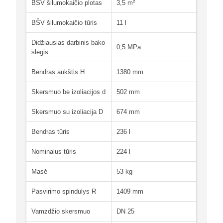
BŠV šilumokaičio plotas
3,5 m²
BŠV šilumokaičio tūris
11 l
Didžiausias darbinis bako
0,5 MPa
slėgis
Bendras aukštis H
1380 mm
Skersmuo be izoliacijos d
502 mm
Skersmuo su izoliacija D
674 mm
Bendras tūris
236 l
Nominalus tūris
224 l
Masė
53 kg
Pasvirimo spindulys R
1409 mm
Vamzdžio skersmuo
DN 25