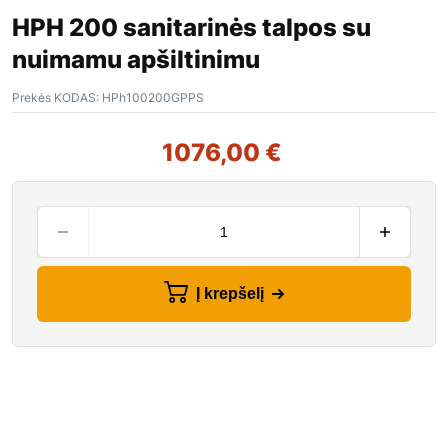
HPH 200 sanitarinės talpos su
nuimamu apšiltinimu
Prekės KODAS:
HPh100200GPPS
1076,00
€
Į krepšelį