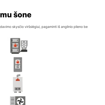
imu šone
davimo skysčio viršslėgiui, pagaminti iš anglinio plieno be