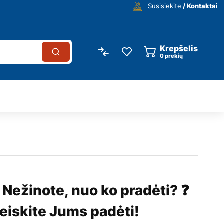
Susisiekite
/ Kontaktai
Krepšelis
0
prekių
 Nežinote, nuo ko pradėti? ❓
eiskite Jums padėti!