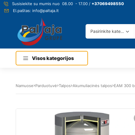
Susisiekite su mumis nuo 08.00 - 17.00 /
+37069498550
El.paštas:
info@paltaja.lt
Pasirinkite kategoriją
Visos kategorijos
Namuose
Parduotuvė
Talpos
Akumuliacinės talpos
EAM 300 bu