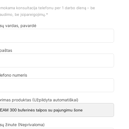
mokama konsultacija telefonu per 1 darbo dieną – be
audimo, be įsipareigojimų.*
sų vardas, pavardė
.paštas
lefono numeris
rimas produktas (Užpildyta automatiškai)
sų žinute (Neprivaloma)