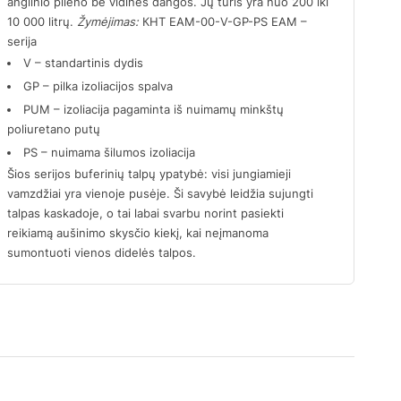
anglinio plieno be vidinės dangos. Jų tūris yra nuo 200 iki
10 000 litrų.
Žymėjimas:
КНТ ЕАМ-00-V-GP-PS EAМ –
serija
V – standartinis dydis
GP – pilka izoliacijos spalva
PUM – izoliacija pagaminta iš nuimamų minkštų
poliuretano putų
PS – nuimama šilumos izoliacija
Šios serijos buferinių talpų ypatybė: visi jungiamieji
vamzdžiai yra vienoje pusėje. Ši savybė leidžia sujungti
talpas kaskadoje, o tai labai svarbu norint pasiekti
reikiamą aušinimo skysčio kiekį, kai neįmanoma
sumontuoti vienos didelės talpos.