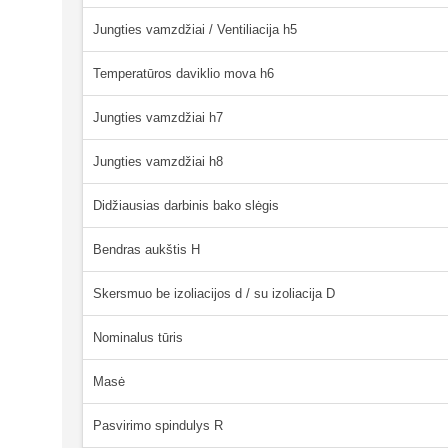
Jungties vamzdžiai / Ventiliacija h5
Temperatūros daviklio mova h6
Jungties vamzdžiai h7
Jungties vamzdžiai h8
Didžiausias darbinis bako slėgis
Bendras aukštis H
Skersmuo be izoliacijos d / su izoliacija D
Nominalus tūris
Masė
Pasvirimo spindulys R