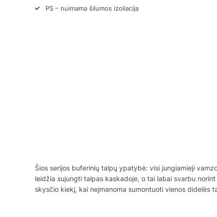
PS – nuimama šilumos izoliacija
Šios serijos buferinių talpų ypatybė: visi jungiamieji vamz
leidžia sujungti talpas kaskadoje, o tai labai svarbu norin
skysčio kiekį, kai neįmanoma sumontuoti vienos didelės t