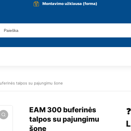
Montavimo užklausa (forma)
ferinės talpos su pajungimu šone
EAM 300 buferinės
❓
talpos su pajungimu
L
šone