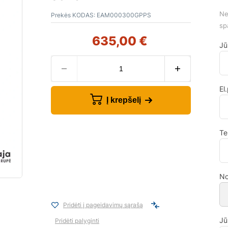
Ne
Prekės KODAS:
ЕАМ000300GPPS
sp
635,00
€
Jū
El
Į krepšelį
Te
No
Pridėti į pageidavimų sąrašą
Jū
Pridėti palyginti