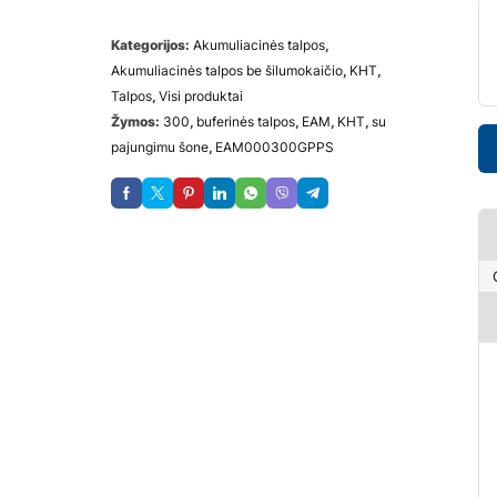
Kategorijos:
Akumuliacinės talpos
,
Akumuliacinės talpos be šilumokaičio
,
KHT
,
Talpos
,
Visi produktai
Žymos:
300
,
buferinės talpos
,
EAM
,
KHT
,
su
pajungimu šone
,
ЕАМ000300GPPS