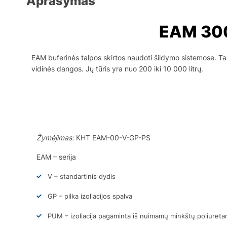
Aprašymas
EAM 300
EAM buferinės talpos skirtos naudoti šildymo sistemose. Tai 
vidinės dangos. Jų tūris yra nuo 200 iki 10 000 litrų.
Žymėjimas:
КНТ ЕАМ-00-V-GP-PS
EAМ – serija
V – standartinis dydis
GP – pilka izoliacijos spalva
PUM – izoliacija pagaminta iš nuimamų minkštų poliureta