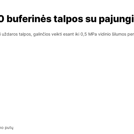
 buferinės talpos su pajung
uždaros talpos, galinčios veikti esant iki 0,5 MPa vidinio šilumos per
no putų