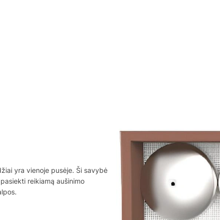
džiai yra vienoje pusėje. Ši savybė
t pasiekti reikiamą aušinimo
alpos.