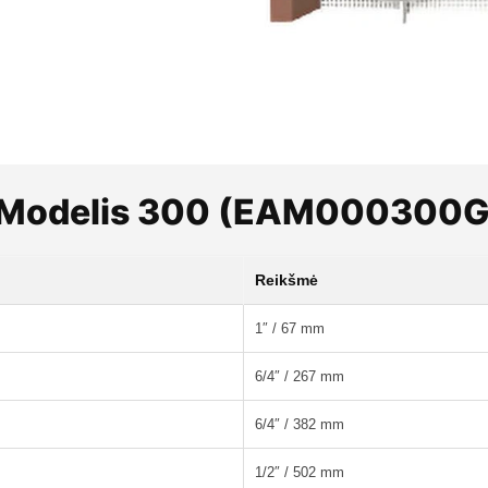
 - Modelis 300 (ЕАМ000300
Reikšmė
1″ / 67 mm
6/4″ / 267 mm
6/4″ / 382 mm
1/2″ / 502 mm