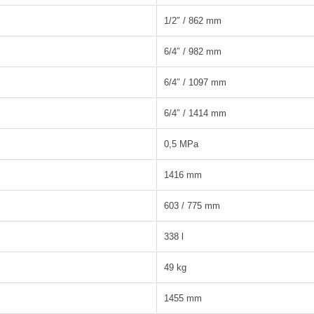
1/2″ / 862 mm
6/4″ / 982 mm
6/4″ / 1097 mm
6/4″ / 1414 mm
0,5 MPa
1416 mm
603 / 775 mm
338 l
49 kg
1455 mm