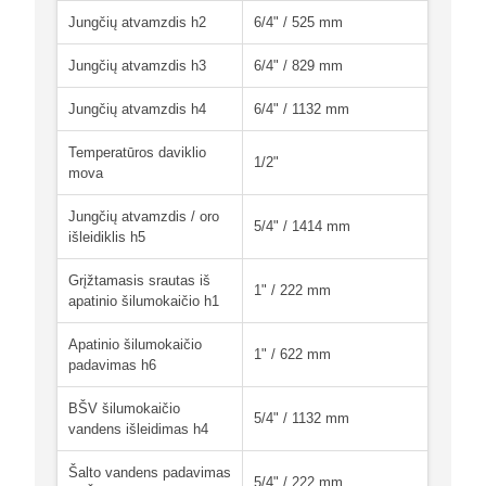
Jungčių atvamzdis h2
6/4" / 525 mm
Jungčių atvamzdis h3
6/4" / 829 mm
Jungčių atvamzdis h4
6/4" / 1132 mm
Temperatūros daviklio
1/2"
mova
Jungčių atvamzdis / oro
5/4" / 1414 mm
išleidiklis h5
Grįžtamasis srautas iš
1" / 222 mm
apatinio šilumokaičio h1
Apatinio šilumokaičio
1" / 622 mm
padavimas h6
BŠV šilumokaičio
5/4" / 1132 mm
vandens išleidimas h4
Šalto vandens padavimas
5/4" / 222 mm