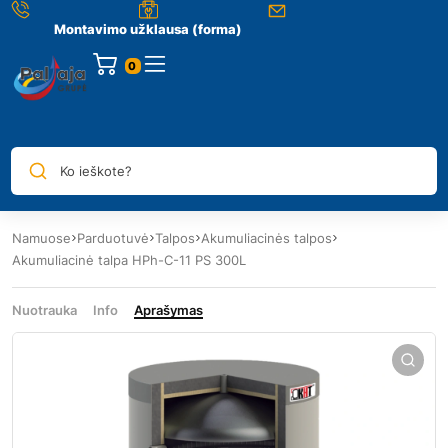
Montavimo užklausa (forma)
0
Ko ieškote?
Namuose
Parduotuvė
Talpos
Akumuliacinės talpos
Akumuliacinė talpa HPh-C-11 PS 300L
Nuotrauka
Info
Aprašymas