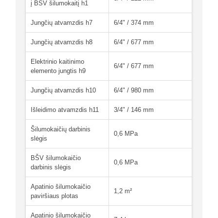
į BŠV šilumokaitį h1
Jungčių atvamzdis h7
6/4" / 374 mm
Jungčių atvamzdis h8
6/4" / 677 mm
Elektrinio kaitinimo
6/4" / 677 mm
elemento jungtis h9
Jungčių atvamzdis h10
6/4" / 980 mm
Išleidimo atvamzdis h11
3/4" / 146 mm
Šilumokaičių darbinis
0,6 MPa
slėgis
BŠV šilumokaičio
0,6 MPa
darbinis slėgis
Apatinio šilumokaičio
1,2 m²
paviršiaus plotas
Apatinio šilumokaičio