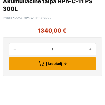
Akumuliacinė talpa HPh-C-11 PS
300L
Prekės KODAS:
HPh-C-11-PS-300L
1340,00
€
Į krepšelį