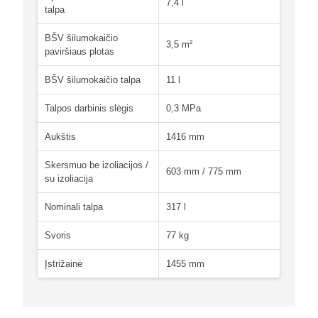
7,4 l
talpa
BŠV šilumokaičio
3,5 m²
paviršiaus plotas
BŠV šilumokaičio talpa
11 l
Talpos darbinis slėgis
0,3 MPa
Aukštis
1416 mm
Skersmuo be izoliacijos /
603 mm / 775 mm
su izoliacija
Nominali talpa
317 l
Svoris
77 kg
Įstrižainė
1455 mm