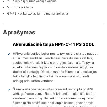
Y - plieninių šilumokaičių skaičius
V - nominali talpa
GP-PS - pilka izoliacija, nuimama izoliacija
Aprašymas
Akumuliacinė talpa HPh-C-11 PS 300L
HPhygienic serijos buferinės talpyklos yra skirtos naudoti
su šilumos siurbliais, kondensaciniais dujiniais katilais,
saulės kolektoriais ir kitais energijos šaltiniais. Talpykla
atlieka buferinės talpyklos ir karšto vandens šildytuvo
(boilerio) funkciją. Dėl sluoksninės šilumos akumuliacijos
tokia talpykla leidžia greitai ir ekonomiškai užtikrinti
prieigą prie karšto vandens.
Šilumokaitis yra pagamintas iš nerūdijančio plieno AISI
316L gofruoto vamzdžio, užtikrinančio higienišką karšto
vandens paruošimą. Dėl sūkurinio vandens judėjimo ant
šilumokaičio paviršiaus nesikaupia kalkės, o vandenyje