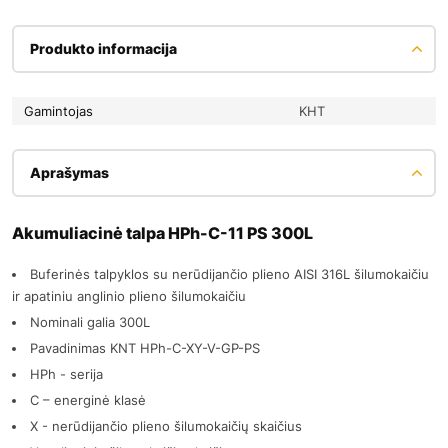
Produkto informacija
Gamintojas
KHT
Aprašymas
Akumuliacinė talpa HPh-C-11 PS 300L
Buferinės talpyklos su nerūdijančio plieno AISI 316L šilumokaičiu
ir apatiniu anglinio plieno šilumokaičiu
Nominali galia 300L
Pavadinimas KNT HPh-C-XY-V-GP-PS
HPh - serija
C – energinė klasė
Х - nerūdijančio plieno šilumokaičių skaičius