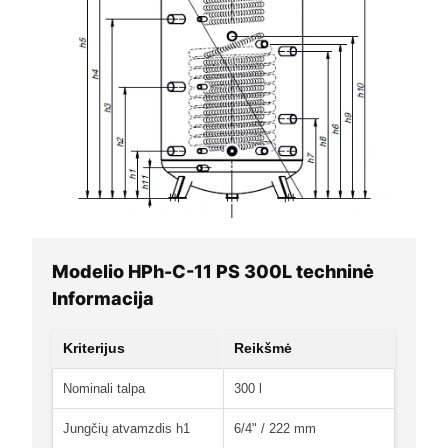
Modelio HPh-C-11 PS 300L techninė
Informacija
Kriterijus
Reikšmė
Nominali talpa
300 l
Jungčių atvamzdis h1
6/4" / 222 mm