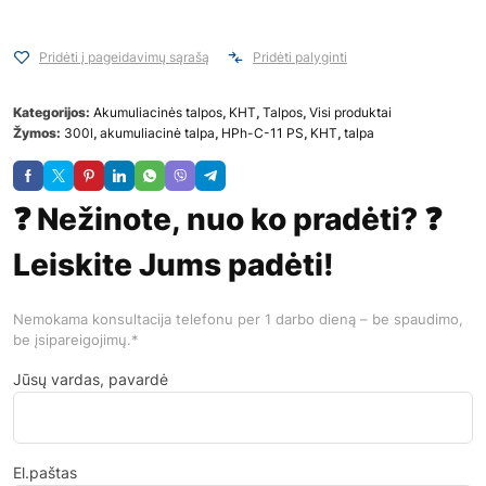
Pridėti į pageidavimų sąrašą
Pridėti palyginti
Kategorijos:
Akumuliacinės talpos
,
KHT
,
Talpos
,
Visi produktai
Žymos:
300l
,
akumuliacinė talpa
,
HPh-C-11 PS
,
KHT
,
talpa
❓ Nežinote, nuo ko pradėti? ❓
Leiskite Jums padėti!
Nemokama konsultacija telefonu per 1 darbo dieną – be spaudimo,
be įsipareigojimų.*
Jūsų vardas, pavardė
El.paštas