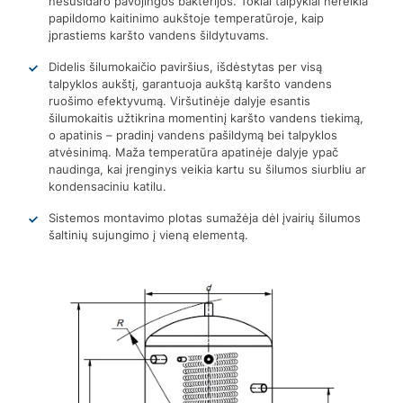
nesusidaro pavojingos bakterijos. Tokiai talpyklai nereikia
papildomo kaitinimo aukštoje temperatūroje, kaip
įprastiems karšto vandens šildytuvams.
Didelis šilumokaičio paviršius, išdėstytas per visą
talpyklos aukštį, garantuoja aukštą karšto vandens
ruošimo efektyvumą. Viršutinėje dalyje esantis
šilumokaitis užtikrina momentinį karšto vandens tiekimą,
o apatinis – pradinį vandens pašildymą bei talpyklos
atvėsinimą. Maža temperatūra apatinėje dalyje ypač
naudinga, kai įrenginys veikia kartu su šilumos siurbliu ar
kondensaciniu katilu.
Sistemos montavimo plotas sumažėja dėl įvairių šilumos
šaltinių sujungimo į vieną elementą.