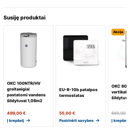
Susiję produktai
Akcija
OKC 100NTR/HV
OKC 80 p
greitaeigiai
EU-R-10b patalpos
vertikal
pastatomi vandens
termostatas
šildytuv
šildytuvai 1,08m2
499,00
€
55,00
€
660,00
€
Į krepšelį
Pasirinkti savybes
Į krepšelį