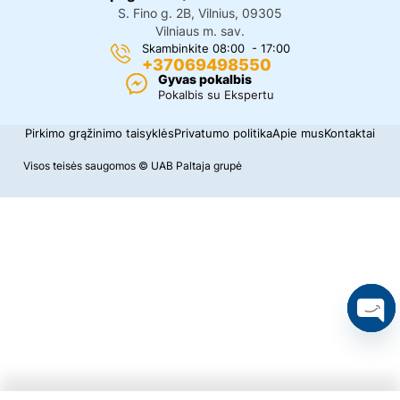
S. Fino g. 2B, Vilnius, 09305
Vilniaus m. sav.
Skambinkite 08:00 - 17:00
+37069498550
Gyvas pokalbis
Pokalbis su Ekspertu
Pirkimo grąžinimo taisyklės
Privatumo politika
Apie mus
Kontaktai
Visos teisės saugomos © UAB Paltaja grupė
O
p