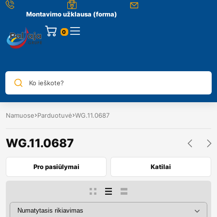
Montavimo užklausa (forma)
0
Ko ieškote?
Namuose
Parduotuvė
WG.11.0687
WG.11.0687
Pro pasiūlymai
Katilai