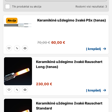
Tik produktai su akcija
Rodomi visi rezultatai: 3
Keramikinė uždegimo žvakė PSx (tenas)
Akcija
70,00
€
60,00
€
Į krepšelį
Keramikinė uždegimo žvakė Rauschert
Long (tenas)
230,00
€
Į krepšelį
Keramikinė uždegimo žvakė Rauschert
Standard