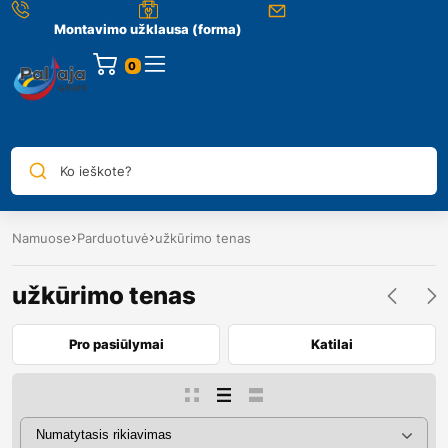
Montavimo užklausa (forma)
0
Ko ieškote?
Namuose
Parduotuvė
užkūrimo tenas
užkūrimo tenas
Pro pasiūlymai
Katilai