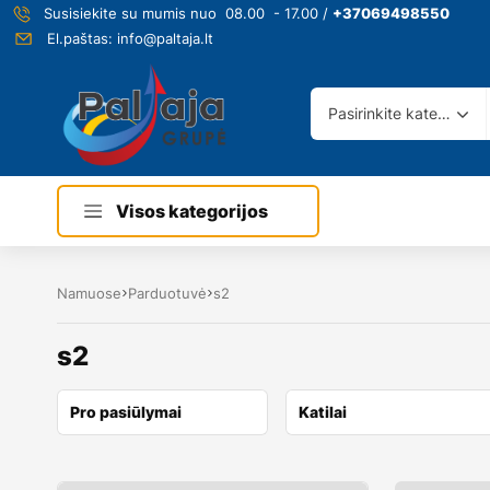
Susisiekite su mumis nuo 08.00 - 17.00 /
+37069498550
El.paštas:
info@paltaja.lt
Pasirinkite kategoriją
Visos kategorijos
Namuose
Parduotuvė
s2
s2
Pro pasiūlymai
Katilai