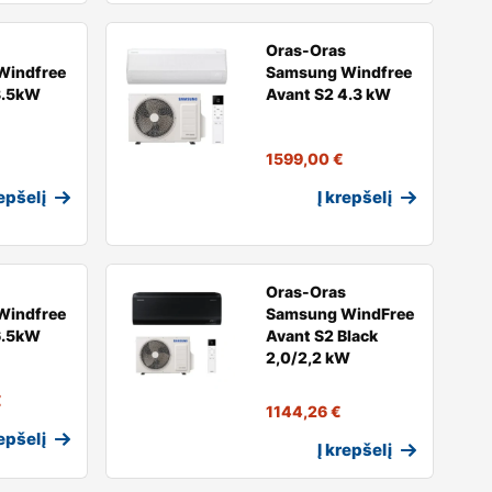
Oras-Oras
Windfree
Samsung Windfree
3.5kW
Avant S2 4.3 kW
1599,00
€
repšelį
Į krepšelį
Oras-Oras
Windfree
Samsung WindFree
6.5kW
Avant S2 Black
2,0/2,2 kW
€
1144,26
€
repšelį
Į krepšelį