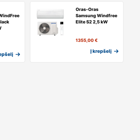
Oras-Oras
WindFree
Samsung Windfree
lack
Elite S2 2,5 kW
W
1355,00
€
Į krepšelį
repšelį