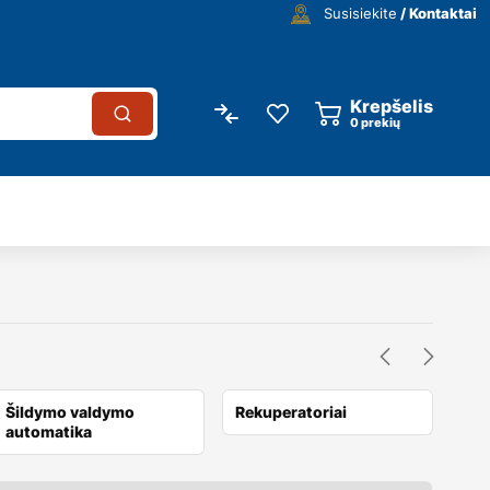
Susisiekite
/ Kontaktai
Krepšelis
0
prekių
Šildymo valdymo
Rekuperatoriai
Kro
automatika