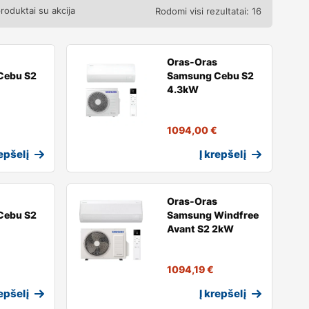
produktai su akcija
Rodomi visi rezultatai: 16
Oras-Oras
Cebu S2
Samsung Cebu S2
4.3kW
1094,00
€
repšelį
Į krepšelį
Oras-Oras
Cebu S2
Samsung Windfree
Avant S2 2kW
1094,19
€
repšelį
Į krepšelį