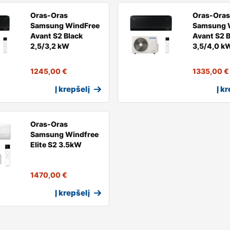
Oras-Oras
Oras-Oras
Samsung WindFree
Samsung 
Avant S2 Black
Avant S2 B
2,5/3,2 kW
3,5/4,0 k
1245,00
€
1335,00
€
Į krepšelį
Į k
Oras-Oras
Samsung Windfree
Elite S2 3.5kW
1470,00
€
Į krepšelį