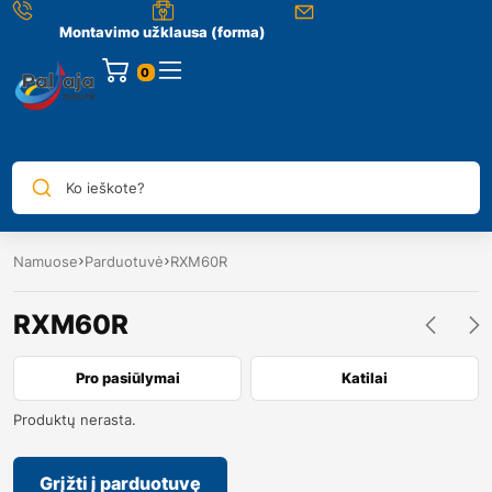
Montavimo užklausa (forma)
0
Ko ieškote?
Namuose
Parduotuvė
RXM60R
RXM60R
Pro pasiūlymai
Katilai
Produktų nerasta.
Grįžti į parduotuvę