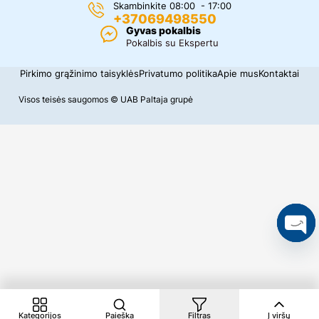
Skambinkite 08:00 - 17:00
+37069498550
Gyvas pokalbis
Pokalbis su Ekspertu
Pirkimo grąžinimo taisyklės
Privatumo politika
Apie mus
Kontaktai
Visos teisės saugomos © UAB Paltaja grupė
O
p
e
n
c
Kategorijos
Paieška
Filtras
Į viršų