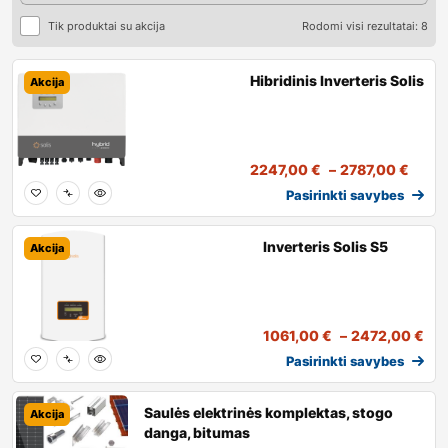
Tik produktai su akcija
Rodomi visi rezultatai: 8
Hibridinis Inverteris Solis
Akcija
2247,00
€
–
2787,00
€
Pasirinkti savybes
Inverteris Solis S5
Akcija
1061,00
€
–
2472,00
€
Pasirinkti savybes
Saulės elektrinės komplektas, stogo
Akcija
danga, bitumas