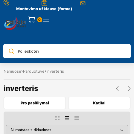
Montavimo užklausa (forma)
0
Ko ieškote?
Namuose
Parduotuvė
inverteris
inverteris
Pro pasiūlymai
Katilai