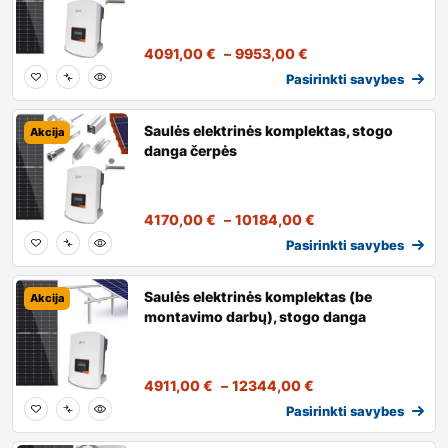
4091,00
€
–
9953,00
€
Pasirinkti savybes
Saulės elektrinės komplektas, stogo
Akcija
danga čerpės
4170,00
€
–
10184,00
€
Pasirinkti savybes
Saulės elektrinės komplektas (be
Akcija
montavimo darbų), stogo danga
4911,00
€
–
12344,00
€
Pasirinkti savybes