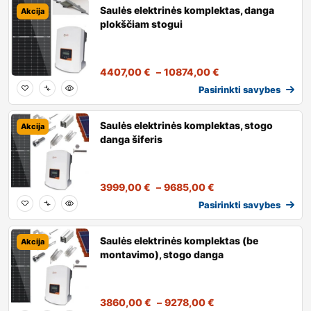
Saulės elektrinės komplektas, danga
Akcija
plokščiam stogui
4407,00
€
–
10874,00
€
Pasirinkti savybes
Saulės elektrinės komplektas, stogo
Akcija
danga šiferis
3999,00
€
–
9685,00
€
Pasirinkti savybes
Saulės elektrinės komplektas (be
Akcija
montavimo), stogo danga
3860,00
€
–
9278,00
€