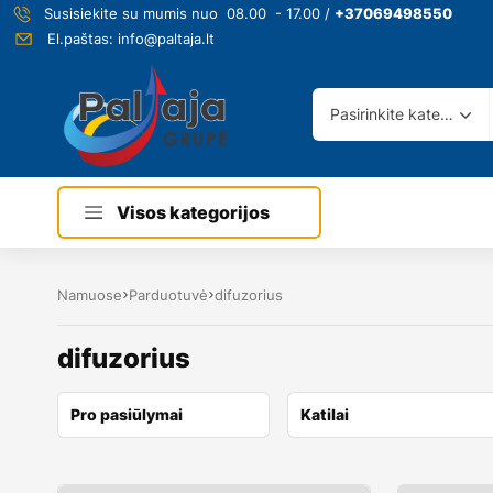
Susisiekite su mumis nuo 08.00 - 17.00 /
+37069498550
El.paštas:
info@paltaja.lt
Pasirinkite kategoriją
Visos kategorijos
Namuose
Parduotuvė
difuzorius
difuzorius
Pro pasiūlymai
Katilai