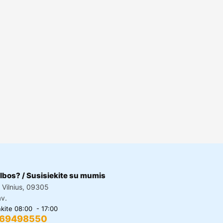
lbos? / Susisiekite su mumis
, Vilnius, 09305
av.
kite 08:00 - 17:00
69498550