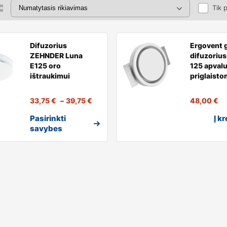
Tik 
Difuzorius
Ergovent g
ZEHNDER Luna
difuzoriu
E125 oro
125 apvalu
ištraukimui
priglaist
33,75
€
–
39,75
€
48,00
€
Pasirinkti
Į k
savybes