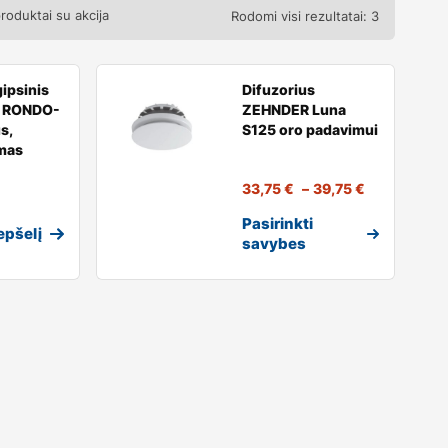
produktai su akcija
Rodomi visi rezultatai: 3
ipsinis
Difuzorius
s RONDO-
ZEHNDER Luna
s,
S125 oro padavimui
omas
33,75
€
–
39,75
€
Pasirinkti
repšelį
savybes