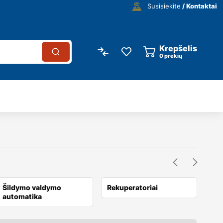
Susisiekite
/ Kontaktai
Krepšelis
0
prekių
Šildymo valdymo
Rekuperatoriai
Kro
automatika