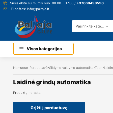
Susisiekite su mumis nuo 08.00 - 17.00 /
+37069498550
El.paštas:
info@paltaja.lt
Pasirinkite kategoriją
Visos kategorijos
Namuose
Parduotuvė
Šildymo valdymo automatika
Tech
Laidi
Laidinė grindų automatika
Produktų nerasta.
Grįžti į parduotuvę