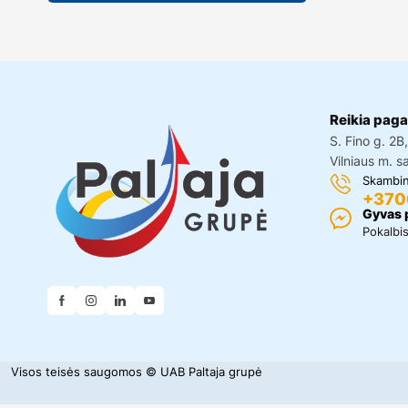
Reikia paga
S. Fino g. 2B
Vilniaus m. s
Skambin
+370
Gyvas 
Pokalbi
Visos teisės saugomos © UAB Paltaja grupė