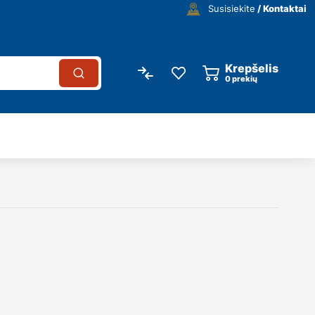
Susisiekite
/ Kontaktai
Krepšelis
0
prekių