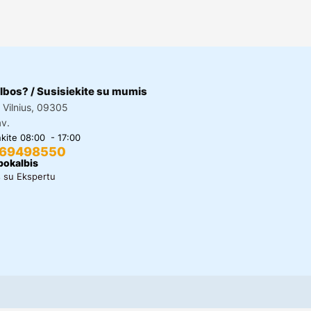
lbos? / Susisiekite su mumis
, Vilnius, 09305
av.
kite 08:00 - 17:00
69498550
pokalbis
s su Ekspertu