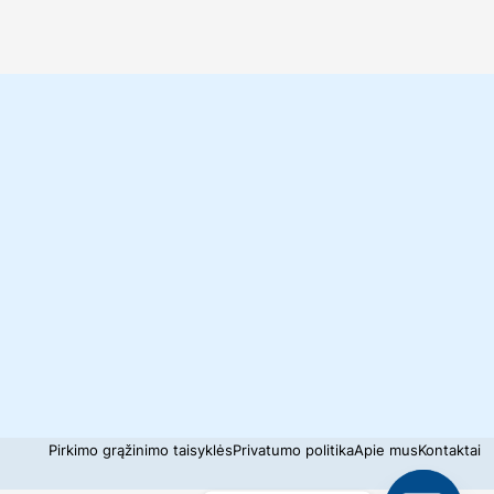
Pirkimo grąžinimo taisyklės
Privatumo politika
Apie mus
Kontaktai