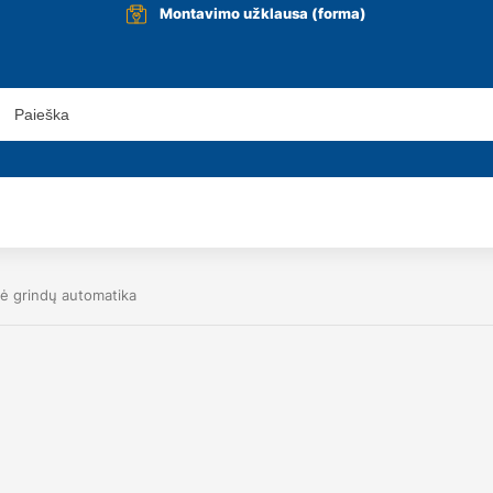
Montavimo užklausa (forma)
nė grindų automatika