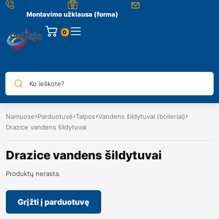
Montavimo užklausa (forma)
0
Ko ieškote?
Namuose
Parduotuvė
Talpos
Vandens šildytuvai (boileriai)
Drazice vandens šildytuvai
Drazice vandens šildytuvai
Produktų nerasta.
Grįžti į parduotuvę