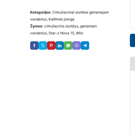
Kategorijos:
Cirkuliaciniai siurbliai geriamajam
vandeniui
,
Katilinės įranga
Žymos:
cirkuliacinis siurblys
,
geriamam
vandeniui
,
Star-z Nova 15
,
Wilo