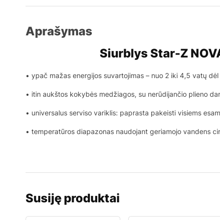
Aprašymas
Siurblys Star-Z NOV
• ypač mažas energijos suvartojimas – nuo 2 iki 4,5 vatų dėl n
• itin aukštos kokybės medžiagos, su nerūdijančio plieno da
• universalus serviso variklis: paprasta pakeisti visiems esa
• temperatūros diapazonas naudojant geriamojo vandens cir
Susiję produktai