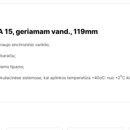
A 15, geriamam vand., 119mm
aujo sinchroninio variklio;
rbaračiu;
miems tipams;
o
kuliacinėse sistemose, kai aplinkos temperatūra +40oC: nuo +2
C ik