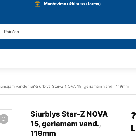
Montavimo užklausa (forma)
geriamajam vandeniui
Siurblys Star-Z NOVA 15, geriamam vand., 119mm
Siurblys Star-Z NOVA
❓
15, geriamam vand.,
L
119mm