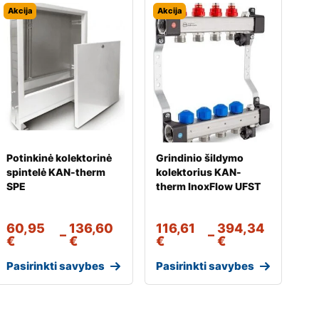
Akcija
Akcija
Potinkinė kolektorinė
Grindinio šildymo
spintelė KAN-therm
kolektorius KAN-
SPE
therm InoxFlow UFST
60,95
136,60
116,61
394,34
–
–
€
€
€
€
Pasirinkti savybes
Pasirinkti savybes