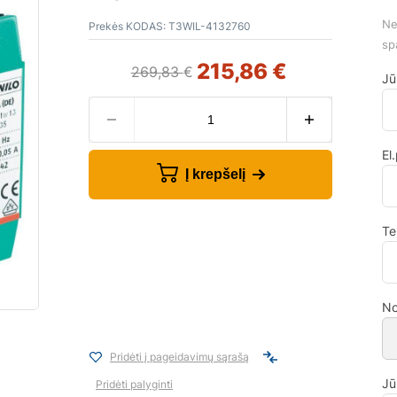
Ne
Prekės KODAS:
T3WIL-4132760
sp
215,86
€
269,83
€
Jū
El
Į krepšelį
Te
No
Pridėti į pageidavimų sąrašą
Jū
Pridėti palyginti