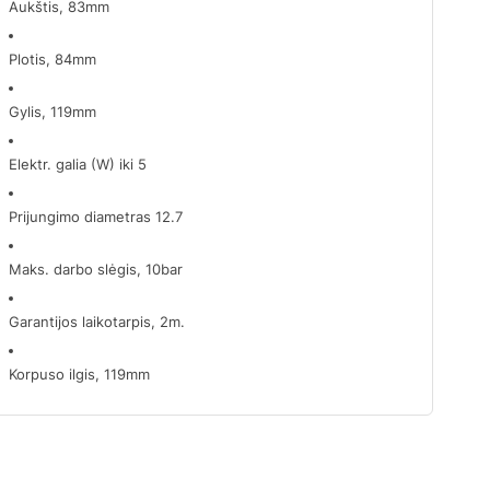
Aukštis, 83mm
Plotis, 84mm
Gylis, 119mm
Elektr. galia (W) iki 5
Prijungimo diametras 12.7
Maks. darbo slėgis, 10bar
Garantijos laikotarpis, 2m.
Korpuso ilgis, 119mm