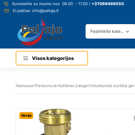
Susisiekite su mumis nuo 08.00 - 17.00 /
+37069498550
El.paštas:
info@paltaja.lt
Pasirinkite kategoriją
Visos kategorijos
Namuose
Parduotuvė
Katilinės įranga
Cirkuliaciniai siurbliai 
Akcija