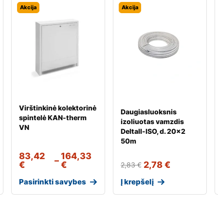
Akcija
Akcija
Virštinkinė kolektorinė
Daugiasluoksnis
spintelė KAN-therm
izoliuotas vamzdis
VN
Deltall-ISO, d. 20×2
50m
83,42
164,33
–
€
€
2,78
€
2,83
€
Pasirinkti savybes
Į krepšelį