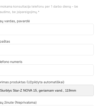
mokama konsultacija telefonu per 1 darbo dieną – be
audimo, be įsipareigojimų.*
sų vardas, pavardė
.paštas
lefono numeris
rimas produktas (Užpildyta automatiškai)
sų žinute (Neprivaloma)