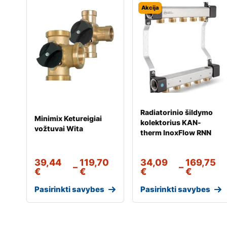
Akcija
Radiatorinio šildymo
Minimix Ketureigiai
kolektorius KAN-
vožtuvai Wita
therm InoxFlow RNN
39,44
119,70
34,09
169,75
–
–
€
€
€
€
Pasirinkti savybes
Pasirinkti savybes