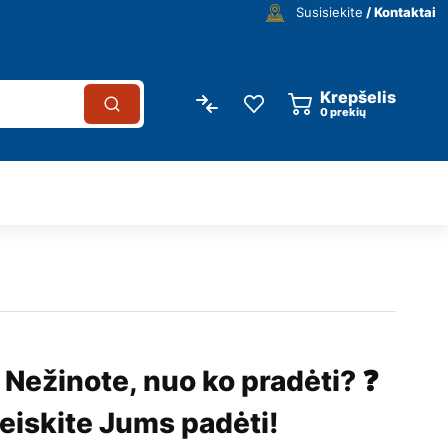
Susisiekite
/ Kontaktai
Krepšelis
0
prekių
 Nežinote, nuo ko pradėti? ❓
eiskite Jums padėti!