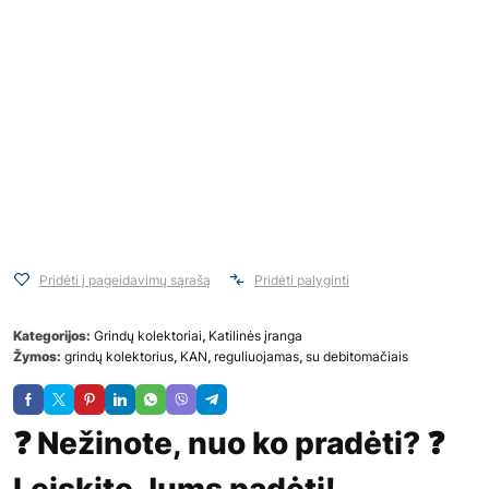
Pridėti į pageidavimų sąrašą
Pridėti palyginti
Kategorijos:
Grindų kolektoriai
,
Katilinės įranga
Žymos:
grindų kolektorius
,
KAN
,
reguliuojamas
,
su debitomačiais
❓ Nežinote, nuo ko pradėti? ❓
Leiskite Jums padėti!