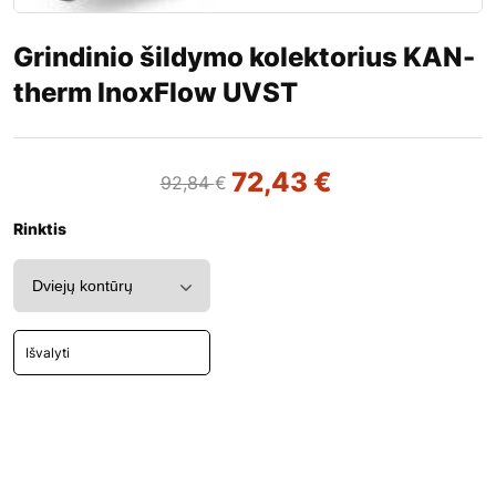
Grindinio šildymo kolektorius KAN-
therm InoxFlow UVST
72,43
€
92,84
€
Rinktis
Išvalyti