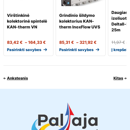
Daugiasl
Virštinkinė
Grindinio šildymo
izoliuot
kolektorinė spintelė
kolektorius KAN-
Deltall-I
KAN-therm VN
therm InoxFlow UVS
25m
83,42
€
–
164,33
€
85,31
€
–
321,92
€
11,97
€
8
Pasirinkti savybes
Pasirinkti savybes
Į krepšelį
Ankstesnis
Kitas