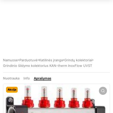
Namuose
Parduotuvė
Katilinės įranga
Grindų kolektoriai
Grindinio šildymo kolektorius KAN-therm InoxFlow UVST
Nuotrauka
Info
Aprašymas
Akcija