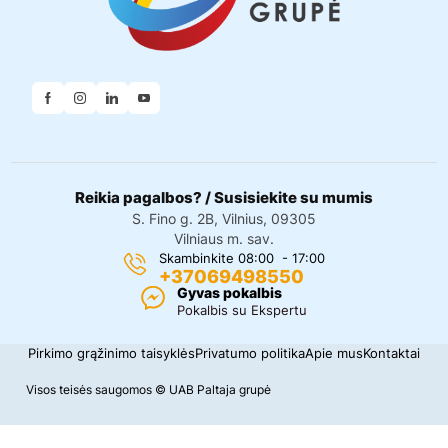
Reikia pagalbos? / Susisiekite su mumis
S. Fino g. 2B, Vilnius, 09305
Vilniaus m. sav.
Skambinkite 08:00 - 17:00
+37069498550
Gyvas pokalbis
Pokalbis su Ekspertu
Pirkimo grąžinimo taisyklės
Privatumo politika
Apie mus
Kontaktai
Visos teisės saugomos © UAB Paltaja grupė