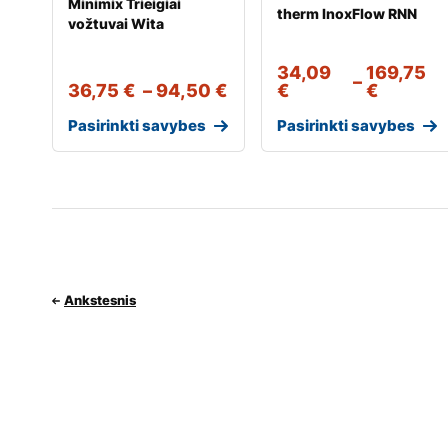
Minimix Trieigiai
therm InoxFlow RNN
vožtuvai Wita
34,09
169,75
–
36,75
€
–
94,50
€
€
€
Pasirinkti savybes
Pasirinkti savybes
Ankstesnis