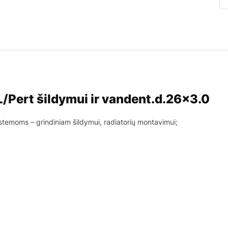
/Pert šildymui ir vandent.d.26×3.0
istemoms – grindiniam šildymui, radiatorių montavimui;