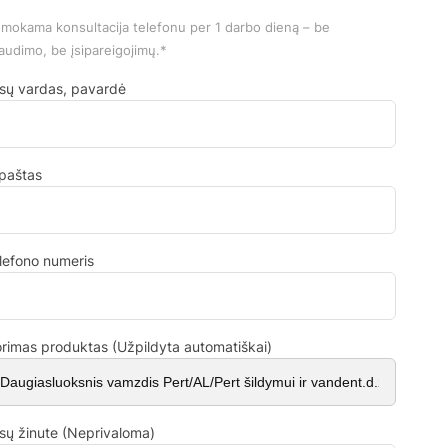
mokama konsultacija telefonu per 1 darbo dieną – be
audimo, be įsipareigojimų.*
sų vardas, pavardė
.paštas
lefono numeris
rimas produktas (Užpildyta automatiškai)
sų žinute (Neprivaloma)