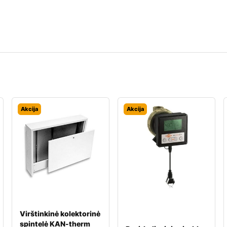
Akcija
Akcija
Virštinkinė kolektorinė
spintelė KAN-therm