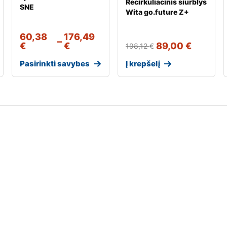
Recirkuliacinis siurblys
SNE
Wita go.future Z+
60,38
176,49
–
€
€
89,00
€
198,12
€
Pasirinkti savybes
Į krepšelį