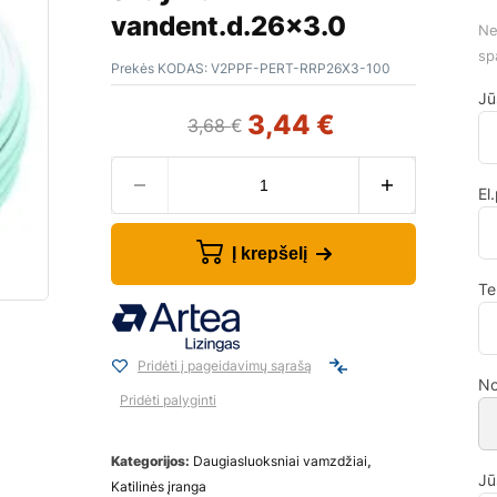
vandent.d.26×3.0
Ne
sp
Prekės KODAS:
V2PPF-PERT-RRP26X3-100
Jū
3,44
€
3,68
€
El
Į krepšelį
Te
Pridėti į pageidavimų sąrašą
No
Pridėti palyginti
Kategorijos:
Daugiasluoksniai vamzdžiai
,
Jū
Katilinės įranga