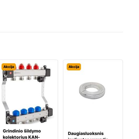
Akcija
Akcija
Grindinio šildymo
Daugiasluoksnis
kolektorius KAN-