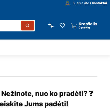
Susisiekite
/ Kontaktai
Krepšelis
0
prekių
 Nežinote, nuo ko pradėti? ❓
eiskite Jums padėti!