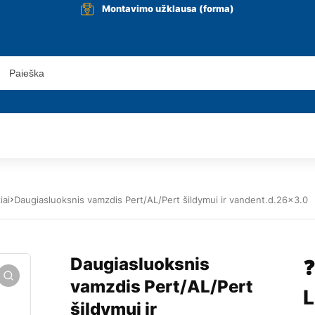
Montavimo užklausa (forma)
iai
Daugiasluoksnis vamzdis Pert/AL/Pert šildymui ir vandent.d.26×3.0
Daugiasluoksnis
❓
vamzdis Pert/AL/Pert
L
šildymui ir