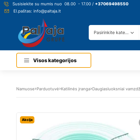
Susisiekite su mumis nuo 08.00 - 17.00 /
+37069498550
El.paštas:
info@paltaja.lt
Pasirinkite kategoriją
Visos kategorijos
Namuose
Parduotuvė
Katilinės įranga
Daugiasluoksniai vamzdž
Akcija