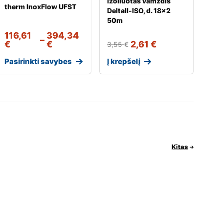
izoliuotas vamzdis
therm InoxFlow UFST
Deltall-ISO, d. 18×2
50m
116,61
394,34
–
€
€
2,61
€
3,55
€
Pasirinkti savybes
Į krepšelį
Kitas