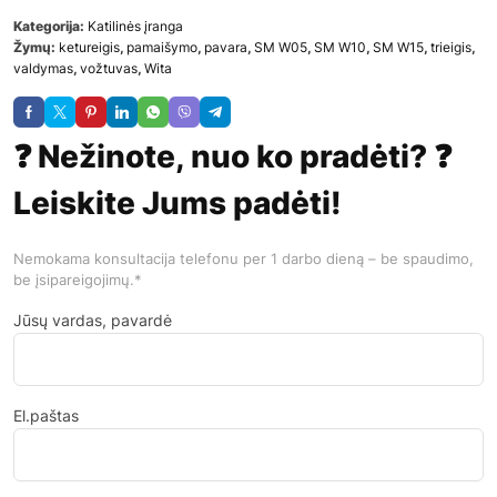
Kategorija:
Katilinės įranga
Žymų:
ketureigis
,
pamaišymo
,
pavara
,
SM W05
,
SM W10
,
SM W15
,
trieigis
,
valdymas
,
vožtuvas
,
Wita
❓ Nežinote, nuo ko pradėti? ❓
Leiskite Jums padėti!
Nemokama konsultacija telefonu per 1 darbo dieną – be spaudimo,
be įsipareigojimų.*
Jūsų vardas, pavardė
El.paštas