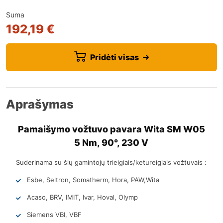
Suma
192,19 €
Pridėti visas
Aprašymas
Pamaišymo vožtuvo pavara Wita SM W05
5 Nm, 90°, 230 V
Suderinama su šių gamintojų trieigiais/ketureigiais vožtuvais :
Esbe, Seltron, Somatherm, Hora, PAW,Wita
Acaso, BRV, IMIT, Ivar, Hoval, Olymp
Siemens VBI, VBF