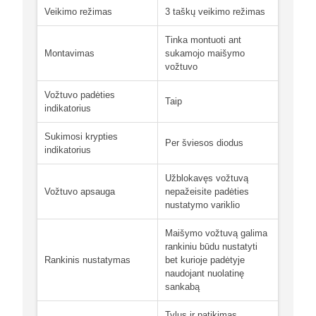
Veikimo režimas
3 taškų veikimo režimas
Tinka montuoti ant
Montavimas
sukamojo maišymo
vožtuvo
Vožtuvo padėties
Taip
indikatorius
Sukimosi krypties
Per šviesos diodus
indikatorius
Užblokavęs vožtuvą
Vožtuvo apsauga
nepažeisite padėties
nustatymo variklio
Maišymo vožtuvą galima
rankiniu būdu nustatyti
Rankinis nustatymas
bet kurioje padėtyje
naudojant nuolatinę
sankabą
Tylus ir patikimas,