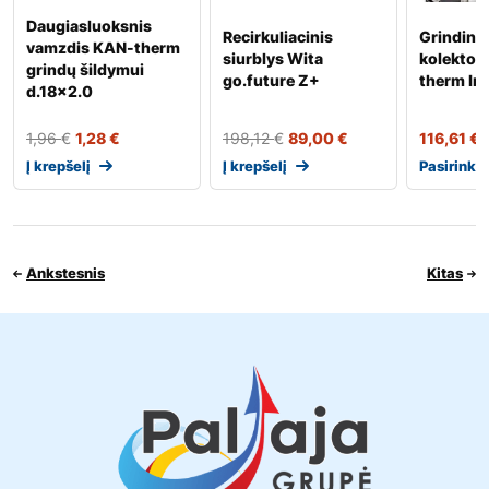
Daugiasluoksnis
Recirkuliacinis
Grindini
vamzdis KAN-therm
siurblys Wita
kolektor
grindų šildymui
go.future Z+
therm In
d.18×2.0
1,96
€
1,28
€
198,12
€
89,00
€
116,61
€
Į krepšelį
Į krepšelį
Pasirinkt
Ankstesnis
Kitas