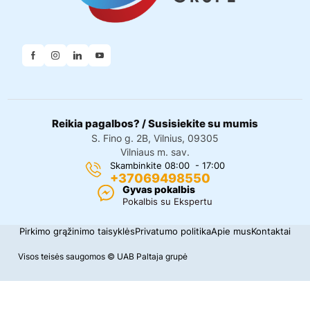
Reikia pagalbos? / Susisiekite su mumis
S. Fino g. 2B, Vilnius, 09305
Vilniaus m. sav.
Skambinkite 08:00 - 17:00
+37069498550
Gyvas pokalbis
Pokalbis su Ekspertu
Pirkimo grąžinimo taisyklės
Privatumo politika
Apie mus
Kontaktai
Visos teisės saugomos © UAB Paltaja grupė