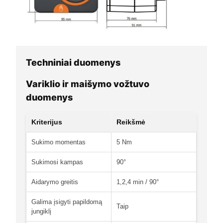
Techniniai duomenys
Variklio ir maišymo vožtuvo
duomenys
Kriterijus
Reikšmė
Sukimo momentas
5 Nm
Sukimosi kampas
90°
Aidarymo greitis
1,2,4 min / 90°
Galima įsigyti papildomą
Taip
jungiklį