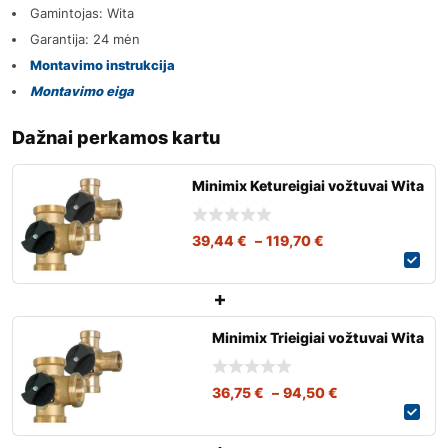
Gamintojas: Wita
Garantija: 24 mėn
Montavimo instrukcija
Montavimo eiga
Dažnai perkamos kartu
Minimix Ketureigiai vožtuvai Wita
39,44
€
–
119,70
€
Minimix Trieigiai vožtuvai Wita
36,75
€
–
94,50
€