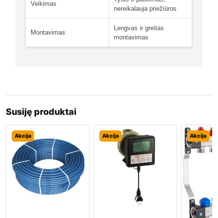
Veikimas
nereikalauja priežiūros
Lengvas ir greitas
Montavimas
montavimas
Susiję produktai
Akcija
Akcija
Akcija