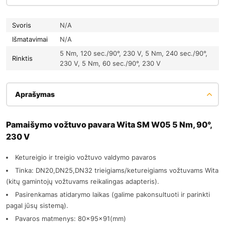
Svoris
N/A
Išmatavimai
N/A
5 Nm, 120 sec./90°, 230 V, 5 Nm, 240 sec./90°,
Rinktis
230 V, 5 Nm, 60 sec./90°, 230 V
Aprašymas
Pamaišymo vožtuvo pavara Wita SM W05 5 Nm, 90°,
230 V
Ketureigio ir treigio vožtuvo valdymo pavaros
Tinka: DN20,DN25,DN32 trieigiams/ketureigiams vožtuvams Wita
(kitų gamintojų vožtuvams reikalingas adapteris).
Pasirenkamas atidarymo laikas (galime pakonsultuoti ir parinkti
pagal jūsų sistemą).
Pavaros matmenys: 80x95x91(mm)