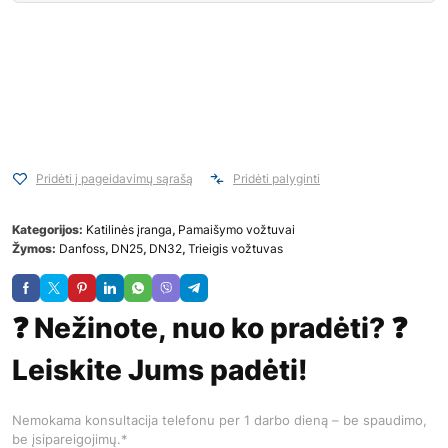
Pridėti į pageidavimų sąrašą
Pridėti palyginti
Kategorijos:
Katilinės įranga
,
Pamaišymo vožtuvai
Žymos:
Danfoss
,
DN25
,
DN32
,
Trieigis vožtuvas
❓ Nežinote, nuo ko pradėti? ❓
Leiskite Jums padėti!
Nemokama konsultacija telefonu per 1 darbo dieną – be spaudimo,
be įsipareigojimų.*