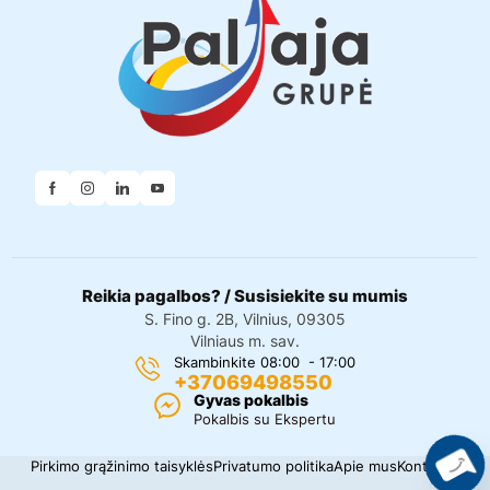
Reikia pagalbos? / Susisiekite su mumis
S. Fino g. 2B, Vilnius, 09305
Vilniaus m. sav.
Skambinkite 08:00 - 17:00
+37069498550
Gyvas pokalbis
Pokalbis su Ekspertu
Pirkimo grąžinimo taisyklės
Privatumo politika
Apie mus
Kontaktai