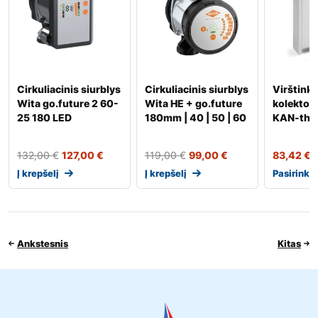
Cirkuliacinis siurblys
Cirkuliacinis siurblys
Virštinki
Wita go.future 2 60-
Wita HE + go.future
kolektori
25 180 LED
180mm | 40 | 50 | 60
KAN-the
132,00
€
127,00
€
119,00
€
99,00
€
83,42
€
Į krepšelį
Į krepšelį
Pasirinkt
Ankstesnis
Kitas