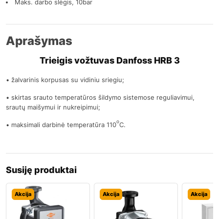
Maks. darbo slėgis, 10bar
Aprašymas
Trieigis vožtuvas Danfoss HRB 3
• žalvarinis korpusas su vidiniu sriegiu;
• skirtas srauto temperatūros šildymo sistemose reguliavimui,
srautų maišymui ir nukreipimui;
o
• maksimali darbinė temperatūra 110
C.
Susiję produktai
Akcija
Akcija
Akcija