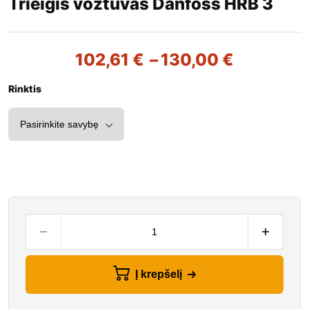
Trieigis vožtuvas Danfoss HRB 3
102,61
€
–
130,00
€
Rinktis
Į krepšelį