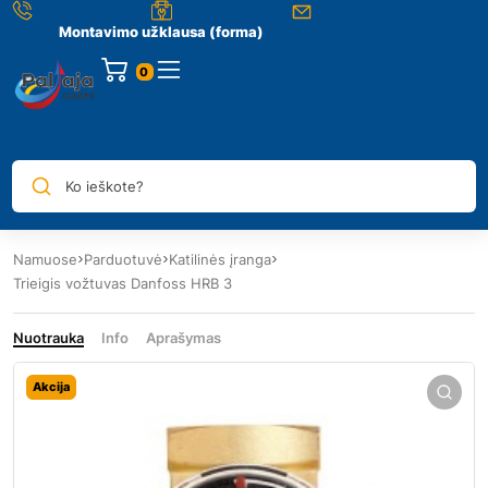
Montavimo užklausa (forma)
0
Ko ieškote?
Namuose
Parduotuvė
Katilinės įranga
Trieigis vožtuvas Danfoss HRB 3
Nuotrauka
Info
Aprašymas
Akcija