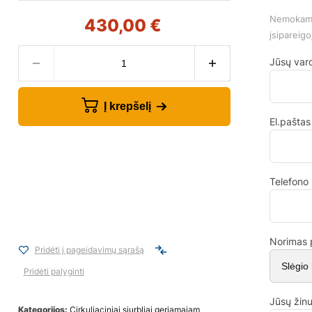
Nemokama 
430,00
€
įsipareigo
Jūsų var
Į krepšelį
El.paštas
Telefono
Norimas 
Pridėti į pageidavimų sąrašą
Pridėti palyginti
Jūsų žin
Kategorijos:
Cirkuliaciniai siurbliai geriamajam