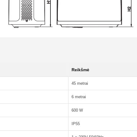
Reikšmė
45 metrai
6 metrai
600 W
IP55