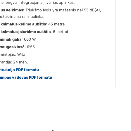
a lengvai integruojama į įvairias aplinkas.
lus veikimas
: Triukšmo lygis yra mažesnis nei 55 dB(A),
užtikrinama rami aplinka.
ksimalus kėlimo aukštis
: 45 metrai
ksimalus įsiurbimo aukštis
: 6 metrai
minali galia
: 600 W
saugos klasė
: IP55
mintojas: Wita
rantija: 24 mėn.
strukcija PDF formatu
umpas vadovas PDF formatu