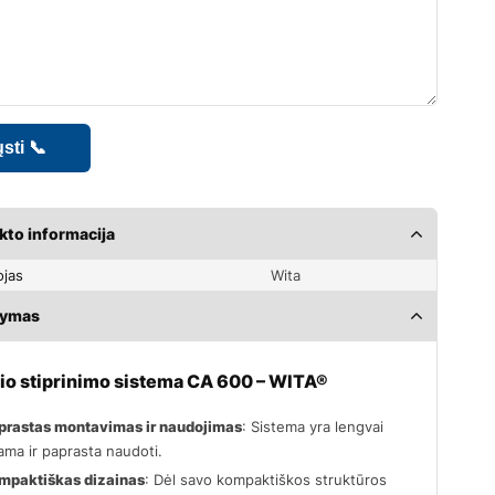
kto informacija
ojas
Wita
šymas
io stiprinimo sistema CA 600 – WITA®
prastas montavimas ir naudojimas
: Sistema yra lengvai
iama ir paprasta naudoti.
mpaktiškas dizainas
: Dėl savo kompaktiškos struktūros