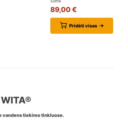
Suma
89,00 €
Pridėti visas
– WITA®
se vandens tiekimo tinkluose.