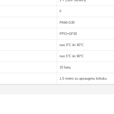
1 × 230V 50/60Hz
F
PA66-G30
PPO+GF30
nuo 0°C iki 40°C
nuo 5°C iki 90°C
10 barų
1,5 metro su apsauginiu kištuku