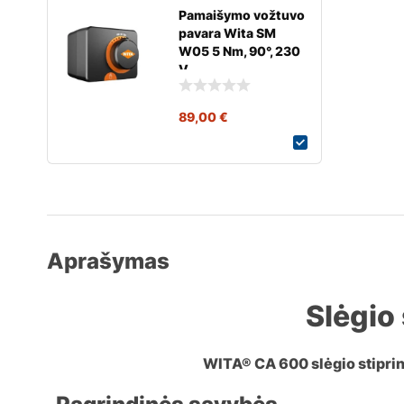
Pamaišymo vožtuvo
pavara Wita SM
W05 5 Nm, 90°, 230
V
89,00
€
Aprašymas
Slėgio
WITA® CA 600 slėgio stipri