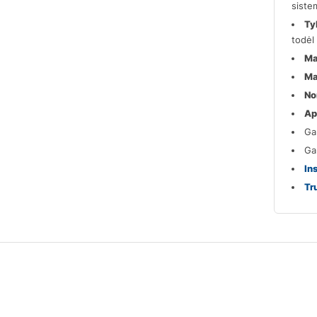
sistem
Ty
todėl 
Ma
Ma
No
Ap
Ga
Ga
In
Tr