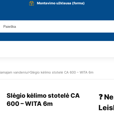
Montavimo užklausa (forma)
geriamajam vandeniui
Slėgio kėlimo stotelė CA 600 – WITA 6m
Slėgio kėlimo stotelė CA
❓ Ne
600 – WITA 6m
Leis