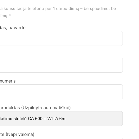
konsultacija telefonu per 1 darbo dieną – be spaudimo, be
jimų.*
das, pavardė
 numeris
produktas (Užpildyta automatiškai)
ute (Neprivaloma)