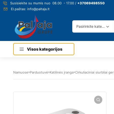
Susisiekite su mumis nuo 08.00 - 17.00 /
+37069498550
El.paštas:
info@paltaja.lt
Pasirinkite kategoriją
Visos kategorijos
Namuose
Parduotuvė
Katilinės įranga
Cirkuliaciniai siurbliai 