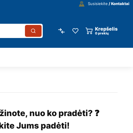
Susisiekite
/ Kontaktai
Krepšelis
0
prekių
žinote, nuo ko pradėti? ❓
kite Jums padėti!