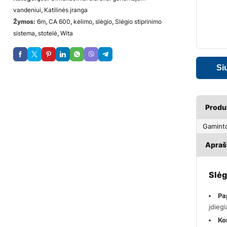
vandeniui
,
Katilinės įranga
Žymos:
6m
,
CA 600
,
kėlimo
,
slėgio
,
Slėgio stiprinimo
sistema
,
stotelė
,
Wita
Produ
Gamint
Apra
Slėg
Pa
įdieg
Ko