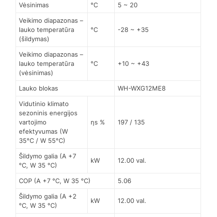
Vėsinimas
°C
5 ~ 20
Veikimo diapazonas –
lauko temperatūra
°C
-28 ~ +35
(šildymas)
Veikimo diapazonas –
lauko temperatūra
°C
+10 ~ +43
(vėsinimas)
Lauko blokas
WH-WXG12ME8
Vidutinio klimato
sezoninis energijos
vartojimo
ηs %
197 / 135
efektyvumas (W
35°C / W 55°C)
Šildymo galia (A +7
kW
12.00 val.
°C, W 35 °C)
COP (A +7 °C, W 35 °C)
5.06
Šildymo galia (A +2
kW
12.00 val.
°C, W 35 °C)