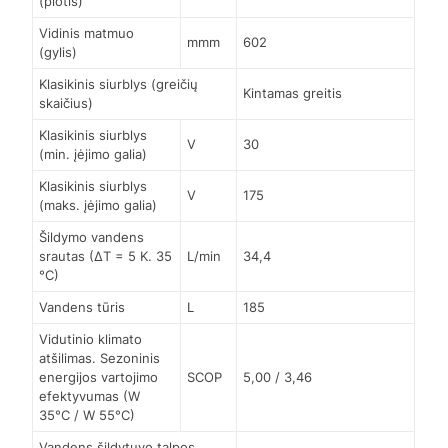
(plotis)
Vidinis matmuo
mmm
602
(gylis)
Klasikinis siurblys (greičių
Kintamas greitis
skaičius)
Klasikinis siurblys
V
30
(min. įėjimo galia)
Klasikinis siurblys
V
175
(maks. įėjimo galia)
Šildymo vandens
srautas (∆T = 5 K. 35
L/min
34,4
°C)
Vandens tūris
L
185
Vidutinio klimato
atšilimas. Sezoninis
energijos vartojimo
SCOP
5,00 / 3,46
efektyvumas (W
35°C / W 55°C)
Vandens šildytuvo talpos