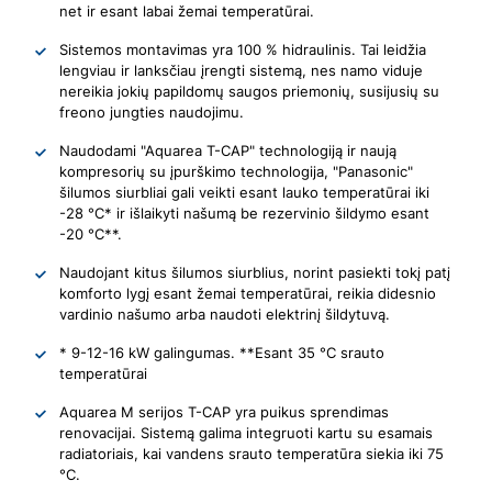
net ir esant labai žemai temperatūrai.
Sistemos montavimas yra 100 % hidraulinis. Tai leidžia
lengviau ir lanksčiau įrengti sistemą, nes namo viduje
nereikia jokių papildomų saugos priemonių, susijusių su
freono jungties naudojimu.
Naudodami "Aquarea T-CAP" technologiją ir naują
kompresorių su įpurškimo technologija, "Panasonic"
šilumos siurbliai gali veikti esant lauko temperatūrai iki
-28 °C* ir išlaikyti našumą be rezervinio šildymo esant
-20 °C**.
Naudojant kitus šilumos siurblius, norint pasiekti tokį patį
komforto lygį esant žemai temperatūrai, reikia didesnio
vardinio našumo arba naudoti elektrinį šildytuvą.
* 9-12-16 kW galingumas. **Esant 35 °C srauto
temperatūrai
Aquarea M serijos T-CAP yra puikus sprendimas
renovacijai. Sistemą galima integruoti kartu su esamais
radiatoriais, kai vandens srauto temperatūra siekia iki 75
°C.