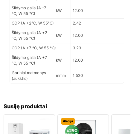
Šildymo galia (A -7
kW
12.00
°C, W 55 °C)
COP (A +2°C, W 55°C)
2.42
Šildymo galia (A +2
kW
12.00
°C, W 55 °C)
COP (A +7 °C, W 55 °C)
3.23
Šildymo galia (A +7
kW
12.00
°C, W 55 °C)
Išoriniai matmenys
mmm
1 520
(aukštis)
Susiję produktai
Akcija