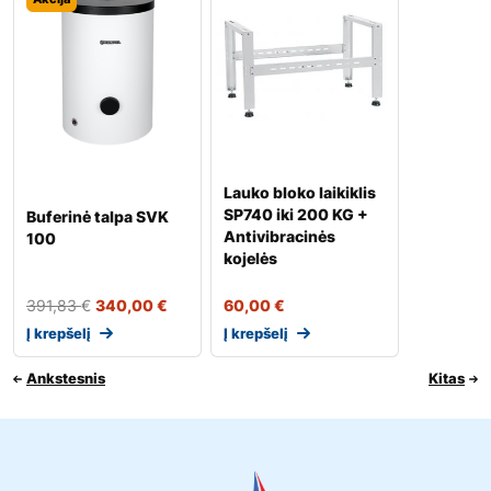
Lauko bloko laikiklis
SP740 iki 200 KG +
Buferinė talpa SVK
Antivibracinės
100
kojelės
391,83
€
340,00
€
60,00
€
Į krepšelį
Į krepšelį
Ankstesnis
Kitas