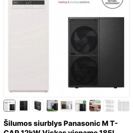
Šilumos siurblys Panasonic M T-
CAP 12kW Viskas viename 185L