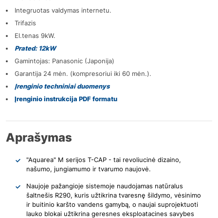
Integruotas valdymas internetu.
Trifazis
El.tenas 9kW.
Prated: 12kW
Gamintojas: Panasonic (Japonija)
Garantija 24 mėn. (kompresoriui iki 60 mėn.).
Įrenginio techniniai duomenys
Įrenginio instrukcija PDF formatu
Aprašymas
"Aquarea" M serijos T-CAP - tai revoliucinė dizaino,
našumo, jungiamumo ir tvarumo naujovė.
Naujoje pažangioje sistemoje naudojamas natūralus
šaltnešis R290, kuris užtikrina tvaresnę šildymo, vėsinimo
ir buitinio karšto vandens gamybą, o naujai suprojektuoti
lauko blokai užtikrina geresnes eksploatacines savybes