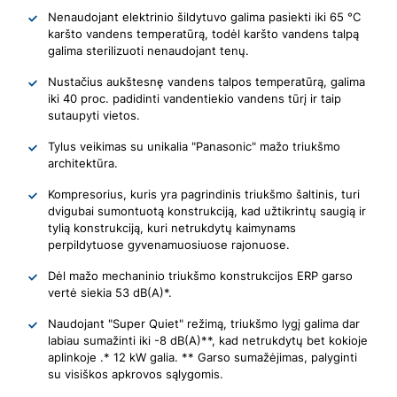
Nenaudojant elektrinio šildytuvo galima pasiekti iki 65 °C
karšto vandens temperatūrą, todėl karšto vandens talpą
galima sterilizuoti nenaudojant tenų.
Nustačius aukštesnę vandens talpos temperatūrą, galima
iki 40 proc. padidinti vandentiekio vandens tūrį ir taip
sutaupyti vietos.
Tylus veikimas su unikalia "Panasonic" mažo triukšmo
architektūra.
Kompresorius, kuris yra pagrindinis triukšmo šaltinis, turi
dvigubai sumontuotą konstrukciją, kad užtikrintų saugią ir
tylią konstrukciją, kuri netrukdytų kaimynams
perpildytuose gyvenamuosiuose rajonuose.
Dėl mažo mechaninio triukšmo konstrukcijos ERP garso
vertė siekia 53 dB(A)*.
Naudojant "Super Quiet" režimą, triukšmo lygį galima dar
labiau sumažinti iki -8 dB(A)**, kad netrukdytų bet kokioje
aplinkoje .* 12 kW galia. ** Garso sumažėjimas, palyginti
su visiškos apkrovos sąlygomis.