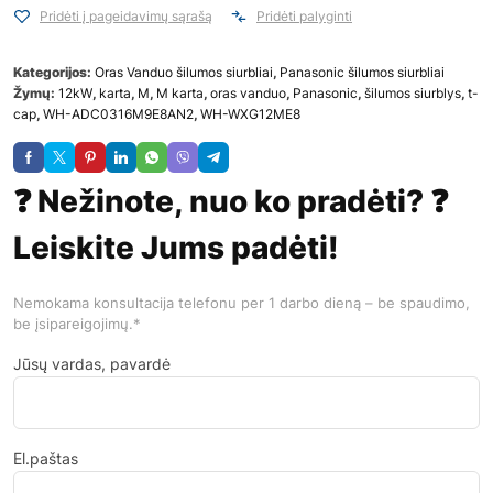
Pridėti į pageidavimų sąrašą
Pridėti palyginti
Kategorijos:
Oras Vanduo šilumos siurbliai
,
Panasonic šilumos siurbliai
Žymų:
12kW
,
karta
,
M
,
M karta
,
oras vanduo
,
Panasonic
,
šilumos siurblys
,
t-
cap
,
WH-ADC0316M9E8AN2
,
WH-WXG12ME8
❓ Nežinote, nuo ko pradėti? ❓
Leiskite Jums padėti!
Nemokama konsultacija telefonu per 1 darbo dieną – be spaudimo,
be įsipareigojimų.*
Jūsų vardas, pavardė
El.paštas