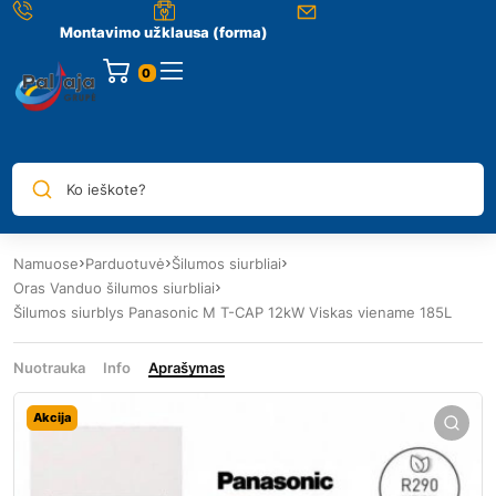
Montavimo užklausa (forma)
0
Ko ieškote?
Namuose
Parduotuvė
Šilumos siurbliai
Oras Vanduo šilumos siurbliai
Šilumos siurblys Panasonic M T-CAP 12kW Viskas viename 185L
Nuotrauka
Info
Aprašymas
Akcija