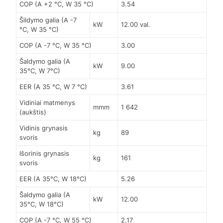
COP (A +2 °C, W 35 °C)
3.54
Šildymo galia (A -7
kW
12.00 val.
°C, W 35 °C)
COP (A -7 °C, W 35 °C)
3.00
Šaldymo galia (A
kW
9.00
35°C, W 7°C)
EER (A 35 °C, W 7 °C)
3.61
Vidiniai matmenys
mmm
1 642
(aukštis)
Vidinis grynasis
kg
89
svoris
Išorinis grynasis
kg
161
svoris
EER (A 35°C, W 18°C)
5.26
Šaldymo galia (A
kW
12.00
35°C, W 18°C)
COP (A -7 °C, W 55 °C)
2.17