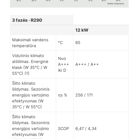
3 fazės · R290
12 kW
Maksimali vandens
°C
65
temperatūra
Vidutinio klimato
Nuo
atšilimas. Energinė
A+++
A+++ / A++
klasė (W 35°C / W
iki D
55°C) (1)
Šilto klimato
šildymas. Sezoninis
energijos vartojimo
ηs %
256 / 171
efektyvumas (W
35°C / W 55°C)
Šilto klimato
šildymas. Sezoninis
energijos vartojimo
SCOP
6,47 / 4,34
efektyvumas (W