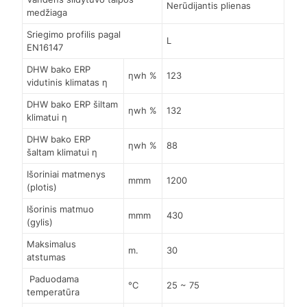
Nerūdijantis plienas
medžiaga
Sriegimo profilis pagal
L
EN16147
DHW bako ERP
ηwh %
123
vidutinis klimatas η
DHW bako ERP šiltam
ηwh %
132
klimatui η
DHW bako ERP
ηwh %
88
šaltam klimatui η
Išoriniai matmenys
mmm
1200
(plotis)
Išorinis matmuo
mmm
430
(gylis)
Maksimalus
m.
30
atstumas
Paduodama
°C
25 ~ 75
temperatūra