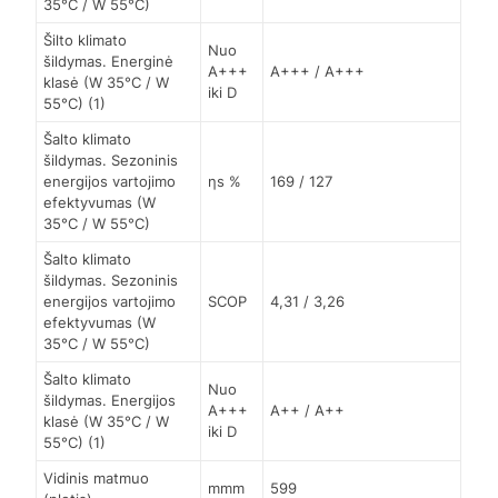
35°C / W 55°C)
Šilto klimato
Nuo
šildymas. Energinė
A+++
A+++ / A+++
klasė (W 35°C / W
iki D
55°C) (1)
Šalto klimato
šildymas. Sezoninis
energijos vartojimo
ηs %
169 / 127
efektyvumas (W
35°C / W 55°C)
Šalto klimato
šildymas. Sezoninis
energijos vartojimo
SCOP
4,31 / 3,26
efektyvumas (W
35°C / W 55°C)
Šalto klimato
Nuo
šildymas. Energijos
A+++
A++ / A++
klasė (W 35°C / W
iki D
55°C) (1)
Vidinis matmuo
mmm
599