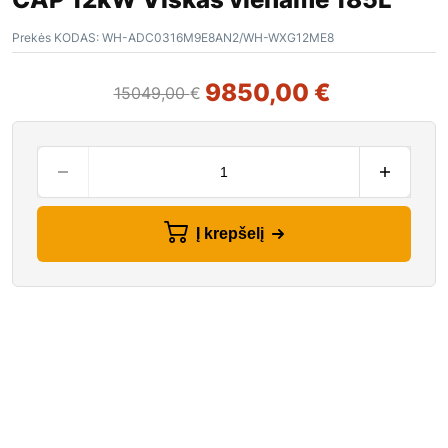
Prekės KODAS:
WH-ADC0316M9E8AN2/WH-WXG12ME8
9850,00
€
15049,00
€
Į krepšelį