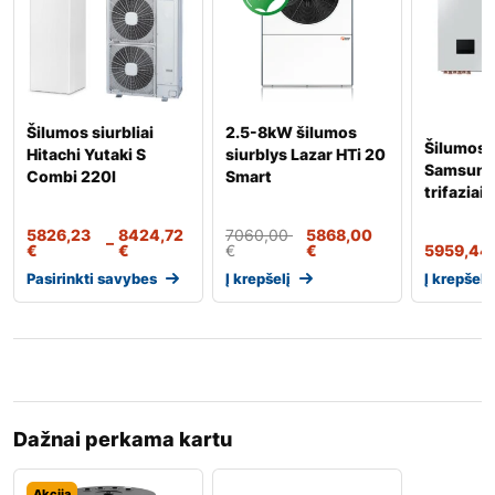
Šilumos siurbliai
2.5-8kW šilumos
Šilumos s
Hitachi Yutaki S
siurblys Lazar HTi 20
Samsung 
Combi 220l
Smart
trifaziai
5826,23
8424,72
7060,00
5868,00
–
€
€
€
€
5959,44
Pasirinkti savybes
Į krepšelį
Į krepšelį
Dažnai perkama kartu
Akcija