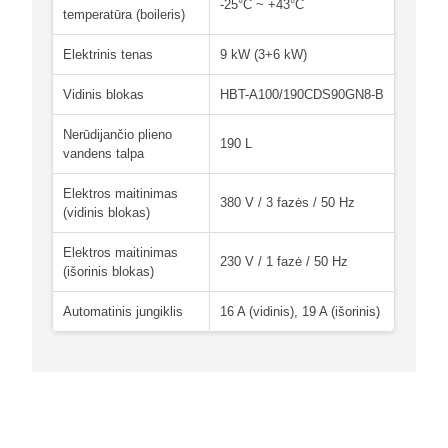
-25°C ~ +43°C
temperatūra (boileris)
Elektrinis tenas
9 kW (3+6 kW)
Vidinis blokas
HBT-A100/190CDS90GN8-B
Nerūdijančio plieno
190 L
vandens talpa
Elektros maitinimas
380 V / 3 fazės / 50 Hz
(vidinis blokas)
Elektros maitinimas
230 V / 1 fazė / 50 Hz
(išorinis blokas)
Automatinis jungiklis
16 A (vidinis), 19 A (išorinis)