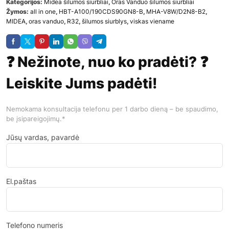
Kategorijos:
Midea šilumos siurbliai
,
Oras Vanduo šilumos siurbliai
Žymos:
all in one
,
HBT-A100/190CDS90GN8-B
,
MHA-V8W/D2N8-B2
,
MIDEA
,
oras vanduo
,
R32
,
šilumos siurblys
,
viskas viename
❓ Nežinote, nuo ko pradėti? ❓
Leiskite Jums padėti!
Nemokama konsultacija telefonu per 1 darbo dieną – be spaudimo,
be įsipareigojimų.*
Jūsų vardas, pavardė
El.paštas
Telefono numeris