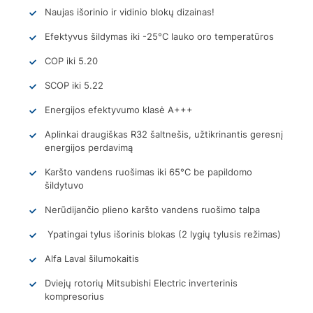
Naujas išorinio ir vidinio blokų dizainas!
Efektyvus šildymas iki -25°C lauko oro temperatūros
COP iki 5.20
SCOP iki 5.22
Energijos efektyvumo klasė A+++
Aplinkai draugiškas R32 šaltnešis, užtikrinantis geresnį
energijos perdavimą
Karšto vandens ruošimas iki 65°C be papildomo
šildytuvo
Nerūdijančio plieno karšto vandens ruošimo talpa
Ypatingai tylus išorinis blokas (2 lygių tylusis režimas)
Alfa Laval šilumokaitis
Dviejų rotorių Mitsubishi Electric inverterinis
kompresorius