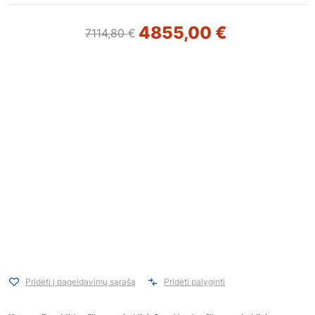
4855,00
€
7114,80
€
Pridėti į pageidavimų sąrašą
Pridėti palyginti