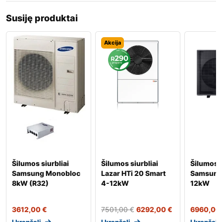
Susiję produktai
Akcija
Šilumos siurbliai
Šilumos siurbliai
Šilumos s
Samsung Monobloc
Lazar HTi 20 Smart
Samsung
8kW (R32)
4-12kW
12kW
3612,00
€
7501,00
€
6292,00
€
6960,00
Į krepšelį
Į krepšelį
Į krepšelį