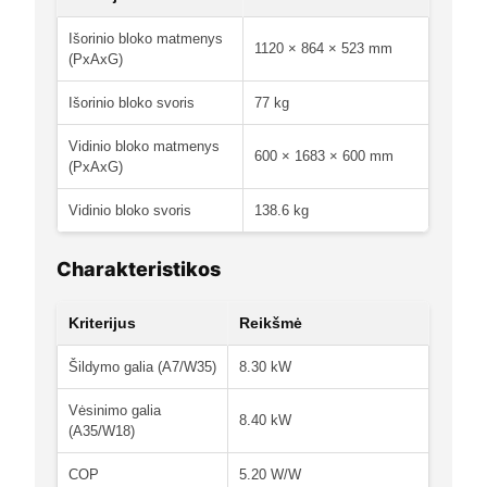
Išorinio bloko matmenys
1120 × 864 × 523 mm
(PxAxG)
Išorinio bloko svoris
77 kg
Vidinio bloko matmenys
600 × 1683 × 600 mm
(PxAxG)
Vidinio bloko svoris
138.6 kg
Charakteristikos
Kriterijus
Reikšmė
Šildymo galia (A7/W35)
8.30 kW
Vėsinimo galia
8.40 kW
(A35/W18)
COP
5.20 W/W