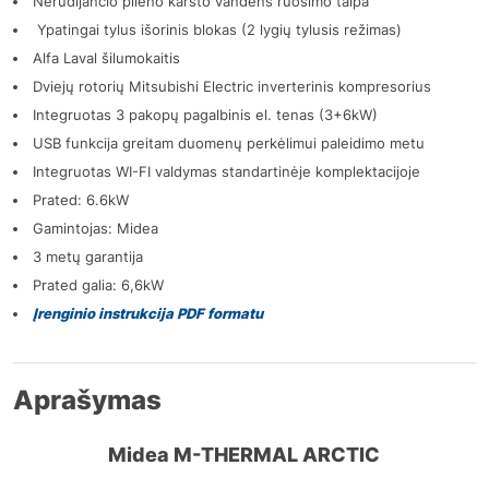
Nerūdijančio plieno karšto vandens ruošimo talpa
Ypatingai tylus išorinis blokas (2 lygių tylusis režimas)
Alfa Laval šilumokaitis
Dviejų rotorių Mitsubishi Electric inverterinis kompresorius
Integruotas 3 pakopų pagalbinis el. tenas (3+6kW)
USB funkcija greitam duomenų perkėlimui paleidimo metu
Integruotas WI-FI valdymas standartinėje komplektacijoje
Prated: 6.6kW
Gamintojas: Midea
3 metų garantija
Prated galia: 6,6kW
Įrenginio instrukcija PDF formatu
Aprašymas
Midea M-THERMAL ARCTIC