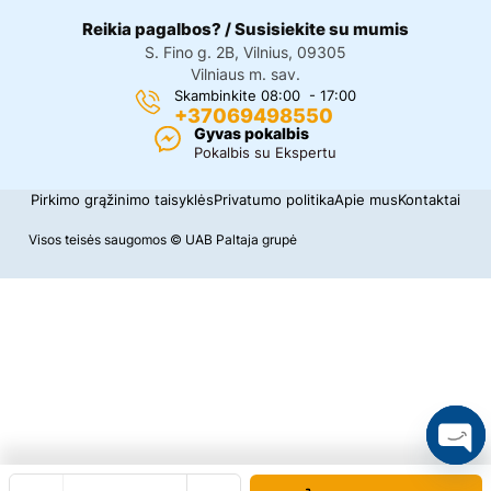
Reikia pagalbos? / Susisiekite su mumis
S. Fino g. 2B, Vilnius, 09305
Vilniaus m. sav.
Skambinkite 08:00 - 17:00
+37069498550
Gyvas pokalbis
Pokalbis su Ekspertu
Pirkimo grąžinimo taisyklės
Privatumo politika
Apie mus
Kontaktai
Visos teisės saugomos © UAB Paltaja grupė
O