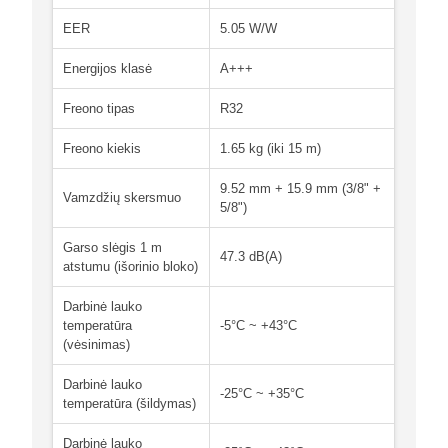
EER
5.05 W/W
Energijos klasė
A+++
Freono tipas
R32
Freono kiekis
1.65 kg (iki 15 m)
9.52 mm + 15.9 mm (3/8" +
Vamzdžių skersmuo
5/8")
Garso slėgis 1 m
47.3 dB(A)
atstumu (išorinio bloko)
Darbinė lauko
temperatūra
-5°C ~ +43°C
(vėsinimas)
Darbinė lauko
-25°C ~ +35°C
temperatūra (šildymas)
Darbinė lauko