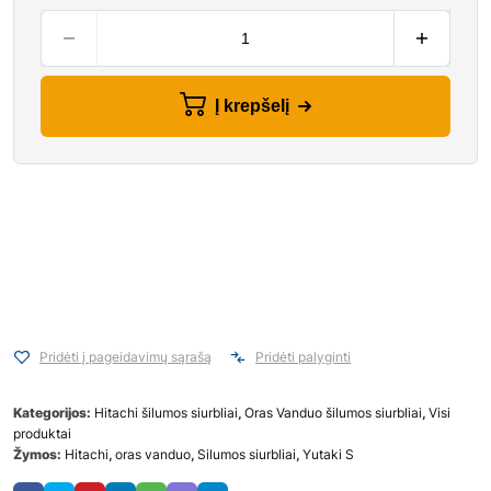
Į krepšelį
Pridėti į pageidavimų sąrašą
Pridėti palyginti
Kategorijos:
Hitachi šilumos siurbliai
,
Oras Vanduo šilumos siurbliai
,
Visi
produktai
Žymos:
Hitachi
,
oras vanduo
,
Silumos siurbliai
,
Yutaki S