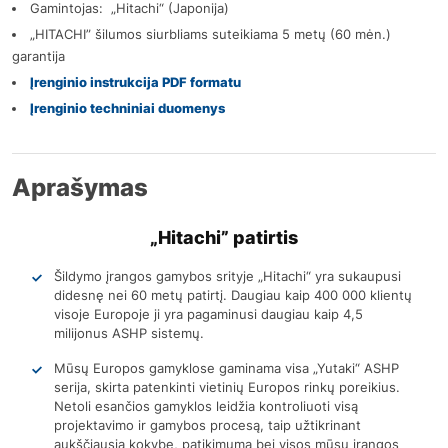
Gamintojas: „Hitachi“ (Japonija)
„HITACHI” šilumos siurbliams suteikiama 5 metų (60 mėn.)
garantija
Įrenginio instrukcija PDF formatu
Įrenginio techniniai duomenys
Aprašymas
„Hitachi” patirtis
Šildymo įrangos gamybos srityje „Hitachi“ yra sukaupusi
didesnę nei 60 metų patirtį. Daugiau kaip 400 000 klientų
visoje Europoje ji yra pagaminusi daugiau kaip 4,5
milijonus ASHP sistemų.
Mūsų Europos gamyklose gaminama visa „Yutaki“ ASHP
serija, skirta patenkinti vietinių Europos rinkų poreikius.
Netoli esančios gamyklos leidžia kontroliuoti visą
projektavimo ir gamybos procesą, taip užtikrinant
aukščiausią kokybę, patikimumą bei visos mūsų įrangos