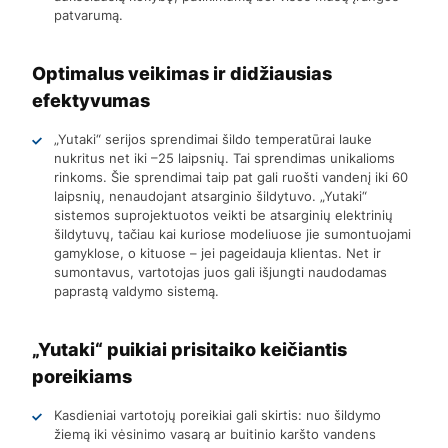
patvarumą.
Optimalus veikimas ir didžiausias
efektyvumas
„Yutaki“ serijos sprendimai šildo temperatūrai lauke
nukritus net iki –25 laipsnių. Tai sprendimas unikalioms
rinkoms. Šie sprendimai taip pat gali ruošti vandenį iki 60
laipsnių, nenaudojant atsarginio šildytuvo. „Yutaki“
sistemos suprojektuotos veikti be atsarginių elektrinių
šildytuvų, tačiau kai kuriose modeliuose jie sumontuojami
gamyklose, o kituose – jei pageidauja klientas. Net ir
sumontavus, vartotojas juos gali išjungti naudodamas
paprastą valdymo sistemą.
„Yutaki“ puikiai prisitaiko keičiantis
poreikiams
Kasdieniai vartotojų poreikiai gali skirtis: nuo šildymo
žiemą iki vėsinimo vasarą ar buitinio karšto vandens