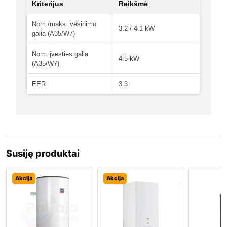
Kriterijus
Reikšmė
Nom./maks. vėsinimo
3.2 / 4.1 kW
galia (A35/W7)
Nom. įvesties galia
4.5 kW
(A35/W7)
EER
3.3
Susiję produktai
Akcija
Akcija