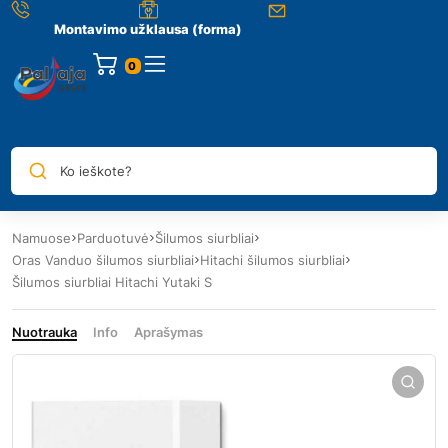
Montavimo užklausa (forma)
0
Ko ieškote?
Namuose
Parduotuvė
Šilumos siurbliai
Oras Vanduo šilumos siurbliai
Hitachi šilumos siurbliai
Šilumos siurbliai Hitachi Yutaki S
Nuotrauka
Info
Aprašymas