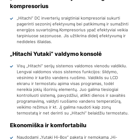
kompresorius
„Hitachi“ DC inverterių sraigtiniai kompresoriai sukurti
pagerinti sezoninį efektyvumą bei patikimumą ir sumažinti
energijos suvartojimą.Kompresorius ypač efektyviai veikia
tarpiniuose sezonuose. Jis užtikrina didelį efektyvumą ir
nedideles išlaidas.
„Hitachi Yutaki” valdymo konsolė
Visų „Hitachi“ serijų sistemos valdomos vienodu valdikliu.
Lengvai valdomos visos sistemos funkcijos: šildymo,
vėsinimo ir karšto vandens ruošimo. Valdiklis su LCD
ekranu ir termostatu apima visas programas, todėl
nereikia jokių išorinių elementų. Juo galima tiesiogiai
kontroliuoti sistemą, pavyzdžiui, atlikti dienos ir savaitės
programavimą, valdyti ruošiamo vandens temperatūrą,
veikimo režimus ir kt. Jį galima naudoti kaip zonų
termostatą ir net derinti su „Hitachi“ belaidžiu termostatu.
Ekonomiška ir komfortabilu
Naudodami „Yutaki Hi-Box“ paketą ir nemokamą „Hi-