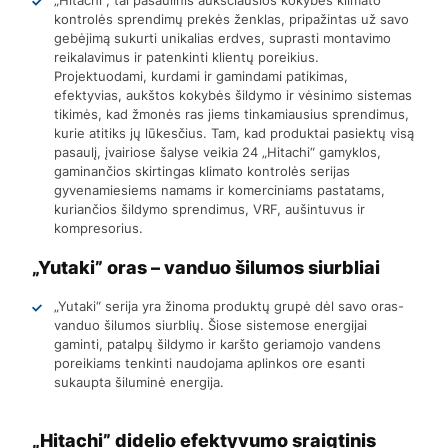
kontrolės sprendimų prekės ženklas, pripažintas už savo
gebėjimą sukurti unikalias erdves, suprasti montavimo
reikalavimus ir patenkinti klientų poreikius.
Projektuodami, kurdami ir gamindami patikimas,
efektyvias, aukštos kokybės šildymo ir vėsinimo sistemas
tikimės, kad žmonės ras jiems tinkamiausius sprendimus,
kurie atitiks jų lūkesčius. Tam, kad produktai pasiektų visą
pasaulį, įvairiose šalyse veikia 24 „Hitachi“ gamyklos,
gaminančios skirtingas klimato kontrolės serijas
gyvenamiesiems namams ir komerciniams pastatams,
kuriančios šildymo sprendimus, VRF, aušintuvus ir
kompresorius.
„Yutaki” oras – vanduo šilumos siurbliai
„Yutaki“ serija yra žinoma produktų grupė dėl savo oras-
vanduo šilumos siurblių. Šiose sistemose energijai
gaminti, patalpų šildymo ir karšto geriamojo vandens
poreikiams tenkinti naudojama aplinkos ore esanti
sukaupta šiluminė energija.
„Hitachi” didelio efektyvumo sraigtinis