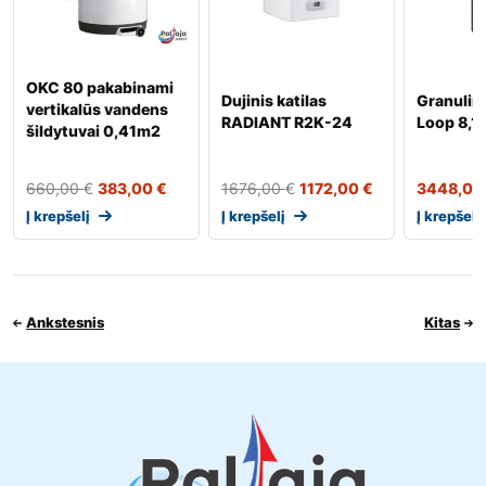
OKC 80 pakabinami
Dujinis katilas
Granulin
vertikalūs vandens
RADIANT R2K-24
Loop 8,1
šildytuvai 0,41m2
660,00
€
383,00
€
1676,00
€
1172,00
€
3448,0
Į krepšelį
Į krepšelį
Į krepšelį
Ankstesnis
Kitas