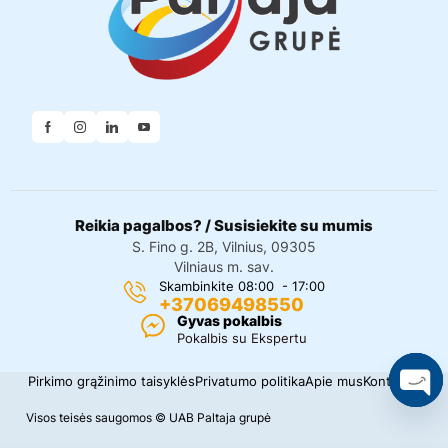
Reikia pagalbos? / Susisiekite su mumis
S. Fino g. 2B, Vilnius, 09305
Vilniaus m. sav.
Skambinkite 08:00 - 17:00
+37069498550
Gyvas pokalbis
Pokalbis su Ekspertu
Pirkimo grąžinimo taisyklės
Privatumo politika
Apie mus
Kontaktai
O
Visos teisės saugomos © UAB Paltaja grupė
p