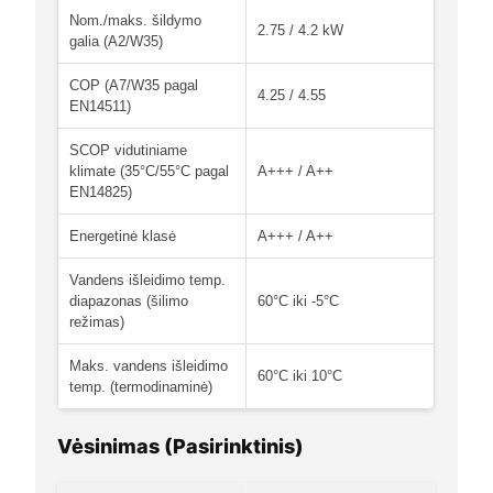
Nom./maks. šildymo
2.75 / 4.2 kW
galia (A2/W35)
COP (A7/W35 pagal
4.25 / 4.55
EN14511)
SCOP vidutiniame
klimate (35°C/55°C pagal
A+++ / A++
EN14825)
Energetinė klasė
A+++ / A++
Vandens išleidimo temp.
diapazonas (šilimo
60°C iki -5°C
režimas)
Maks. vandens išleidimo
60°C iki 10°C
temp. (termodinaminė)
Vėsinimas (Pasirinktinis)