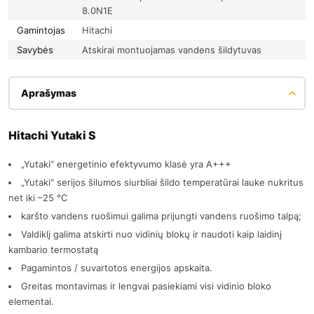
8.0N1E
Gamintojas
Hitachi
Savybės
Atskirai montuojamas vandens šildytuvas
Aprašymas
Hitachi Yutaki S
„Yutaki“ energetinio efektyvumo klasė yra A+++
„Yutaki“ serijos šilumos siurbliai šildo temperatūrai lauke nukritus
net iki –25 °C
karšto vandens ruošimui galima prijungti vandens ruošimo talpą;
Valdiklį galima atskirti nuo vidinių blokų ir naudoti kaip laidinį
kambario termostatą
Pagamintos / suvartotos energijos apskaita.
Greitas montavimas ir lengvai pasiekiami visi vidinio bloko
elementai.