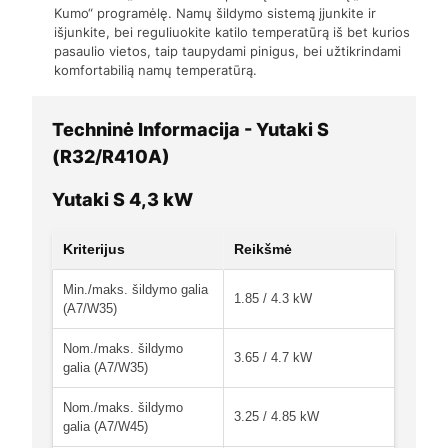
Kumo“ programėlę. Namų šildymo sistemą įjunkite ir
išjunkite, bei reguliuokite katilo temperatūrą iš bet kurios
pasaulio vietos, taip taupydami pinigus, bei užtikrindami
komfortabilią namų temperatūrą.
Techninė Informacija - Yutaki S
(R32/R410A)
Yutaki S 4,3 kW
Kriterijus
Reikšmė
Min./maks. šildymo galia
1.85 / 4.3 kW
(A7/W35)
Nom./maks. šildymo
3.65 / 4.7 kW
galia (A7/W35)
Nom./maks. šildymo
3.25 / 4.85 kW
galia (A7/W45)