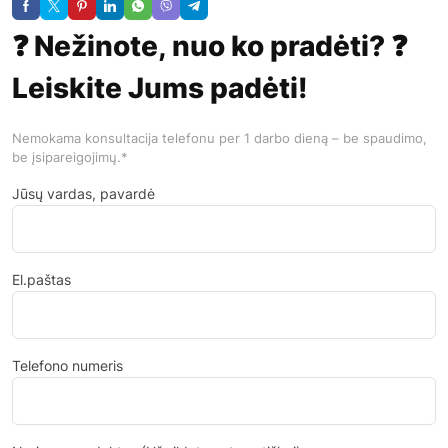
❓ Nežinote, nuo ko pradėti? ❓
Leiskite Jums padėti!
Nemokama konsultacija telefonu per 1 darbo dieną – be spaudimo,
be įsipareigojimų.*
Jūsų vardas, pavardė
El.paštas
Telefono numeris