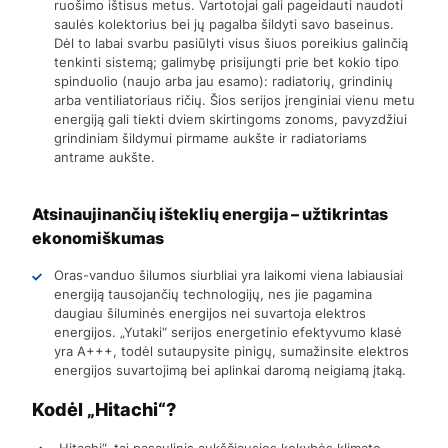
ruošimo ištisus metus. Vartotojai gali pageidauti naudoti
saulės kolektorius bei jų pagalba šildyti savo baseinus.
Dėl to labai svarbu pasiūlyti visus šiuos poreikius galinčią
tenkinti sistemą; galimybę prisijungti prie bet kokio tipo
spinduolio (naujo arba jau esamo): radiatorių, grindinių
arba ventiliatoriaus ričių. Šios serijos įrenginiai vienu metu
energiją gali tiekti dviem skirtingoms zonoms, pavyzdžiui
grindiniam šildymui pirmame aukšte ir radiatoriams
antrame aukšte.
Atsinaujinančių išteklių energija – užtikrintas
ekonomiškumas
Oras-vanduo šilumos siurbliai yra laikomi viena labiausiai
energiją tausojančių technologijų, nes jie pagamina
daugiau šiluminės energijos nei suvartoja elektros
energijos. „Yutaki“ serijos energetinio efektyvumo klasė
yra A+++, todėl sutaupysite pinigų, sumažinsite elektros
energijos suvartojimą bei aplinkai daromą neigiamą įtaką.
Kodėl „Hitachi“?
„Hitachi“, tai pasaulinis aukščiausios kokybės klimato