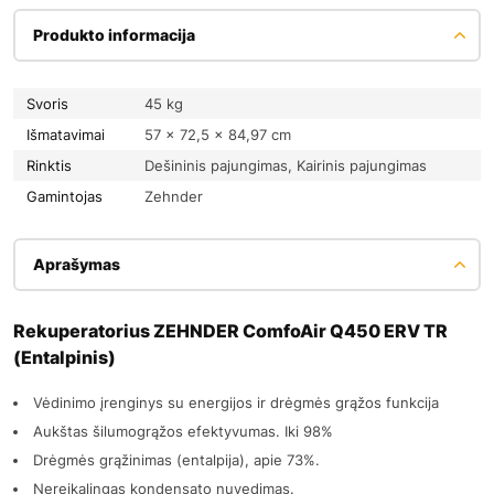
Produkto informacija
Svoris
45 kg
Išmatavimai
57 × 72,5 × 84,97 cm
Rinktis
Dešininis pajungimas, Kairinis pajungimas
Gamintojas
Zehnder
Aprašymas
Rekuperatorius ZEHNDER ComfoAir Q450 ERV TR
(Entalpinis)
Vėdinimo įrenginys su energijos ir drėgmės grąžos funkcija
Aukštas šilumogrąžos efektyvumas. Iki 98%
Drėgmės grąžinimas (entalpija), apie 73%.
Nereikalingas kondensato nuvedimas.