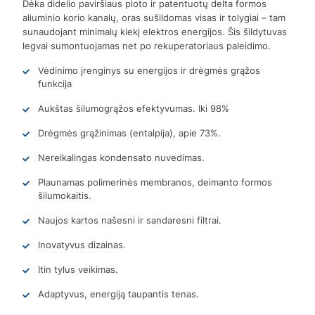
Dėka didelio paviršiaus ploto ir patentuotų delta formos
aliuminio korio kanalų, oras sušildomas visas ir tolygiai – tam
sunaudojant minimalų kiekį elektros energijos. Šis šildytuvas
legvai sumontuojamas net po rekuperatoriaus paleidimo.
Vėdinimo įrenginys su energijos ir drėgmės grąžos
funkcija
Aukštas šilumogrąžos efektyvumas. Iki 98%
Drėgmės grąžinimas (entalpija), apie 73%.
Nereikalingas kondensato nuvedimas.
Plaunamas polimerinės membranos, deimanto formos
šilumokaitis.
Naujos kartos našesni ir sandaresni filtrai.
Inovatyvus dizainas.
Itin tylus veikimas.
Adaptyvus, energiją taupantis tenas.