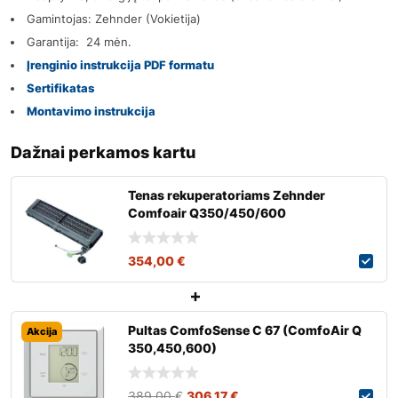
Gamintojas: Zehnder (Vokietija)
Garantija: 24 mėn.
Įrenginio instrukcija PDF formatu
Sertifikatas
Montavimo instrukcija
Dažnai perkamos kartu
Tenas rekuperatoriams Zehnder
Comfoair Q350/450/600
354,00
€
Pultas ComfoSense C 67 (ComfoAir Q
Akcija
350,450,600)
389,00
€
306,17
€