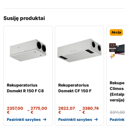
Susiję produktai
Akcija
Rekupera
Rekuperatorius
Rekuperatorius
Climos 
Domekt R 150 F C8
Domekt CF 150 F
(Entalpi
versija)
2357,00
2775,00
2622,07
3380,74
–
–
€
€
€
€
3311,00
Pasirinkti savybes
Pasirinkti savybes
Pasirinkt