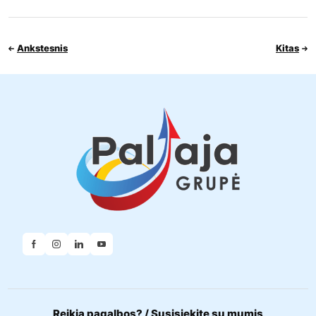
Ankstesnis
Kitas
Reikia pagalbos? / Susisiekite su mumis