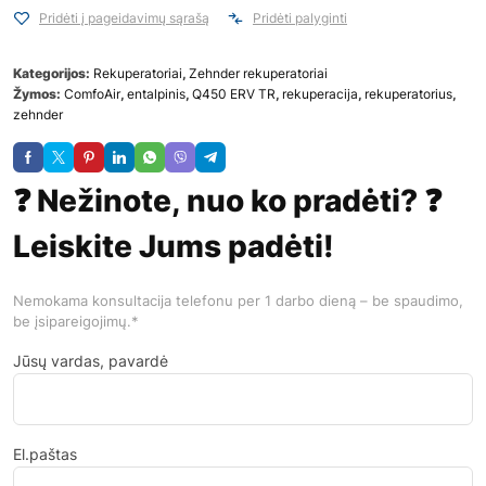
Pridėti į pageidavimų sąrašą
Pridėti palyginti
Kategorijos:
Rekuperatoriai
,
Zehnder rekuperatoriai
Žymos:
ComfoAir
,
entalpinis
,
Q450 ERV TR
,
rekuperacija
,
rekuperatorius
,
zehnder
❓ Nežinote, nuo ko pradėti? ❓
Leiskite Jums padėti!
Nemokama konsultacija telefonu per 1 darbo dieną – be spaudimo,
be įsipareigojimų.*
Jūsų vardas, pavardė
El.paštas