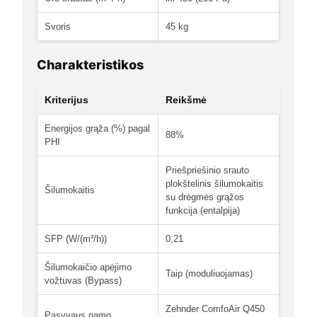
Svoris
45 kg
Charakteristikos
Kriterijus
Reikšmė
Energijos grąža (%) pagal
88%
PHI
Priešpriešinio srauto
plokštelinis šilumokaitis
Šilumokaitis
su drėgmės grąžos
funkcija (entalpija)
SFP (W/(m³/h))
0,21
Šilumokaičio apėjimo
Taip (moduliuojamas)
vožtuvas (Bypass)
Zehnder ComfoAir Q450
Pasyvaus namo