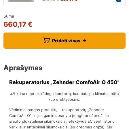
Suma
660,17 €
Pridėti visas
Aprašymas
Rekuperatorius „Zehnder ComfoAir Q 450“
užtikrina nepriekaištingą komfortą, kad patalpų klimatas būtų
kuo efektyvesnis.
Vėdinimo įrangos produktų – rekuperatorių „Zehnder
ComfoAir Q“ linijos gaminiuose yra įrengti priešpriešinio
srauto plokšteliniai šilumokaičiai, efektyvūs EC ventiliatorių
varikliai ir entalpiniai šilumokaičiai (su drėgmės grąža). Šis