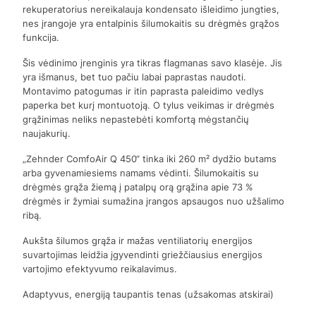
rekuperatorius nereikalauja kondensato išleidimo jungties,
nes įrangoje yra entalpinis šilumokaitis su drėgmės grąžos
funkcija.
Šis vėdinimo įrenginis yra tikras flagmanas savo klasėje. Jis
yra išmanus, bet tuo pačiu labai paprastas naudoti.
Montavimo patogumas ir itin paprasta paleidimo vedlys
paperka bet kurį montuotoją. O tylus veikimas ir drėgmės
grąžinimas neliks nepastebėti komfortą mėgstančių
naujakurių.
„Zehnder ComfoAir Q 450“ tinka iki 260 m² dydžio butams
arba gyvenamiesiems namams vėdinti. Šilumokaitis su
drėgmės grąža žiemą į patalpų orą grąžina apie 73 %
drėgmės ir žymiai sumažina įrangos apsaugos nuo užšalimo
ribą.
Aukšta šilumos grąža ir mažas ventiliatorių energijos
suvartojimas leidžia įgyvendinti griežčiausius energijos
vartojimo efektyvumo reikalavimus.
Adaptyvus, energiją taupantis tenas (užsakomas atskirai)