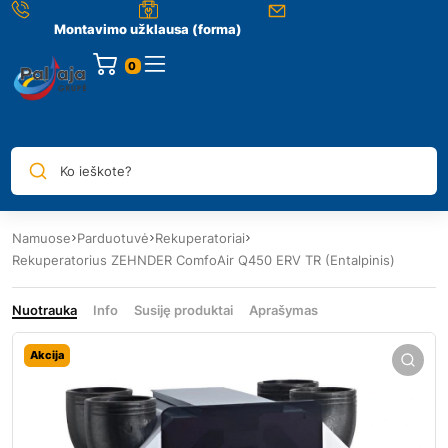
Montavimo užklausa (forma)
0
Ko ieškote?
Namuose
Parduotuvė
Rekuperatoriai
Rekuperatorius ZEHNDER ComfoAir Q450 ERV TR (Entalpinis)
Nuotrauka
Info
Susiję produktai
Aprašymas
Akcija