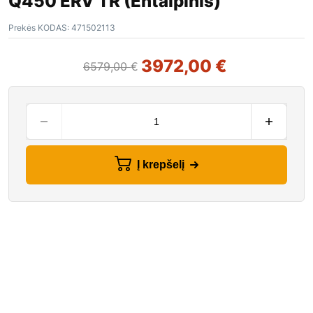
Q450 ERV TR (Entalpinis)
Prekės KODAS:
471502113
3972,00
€
6579,00
€
Į krepšelį