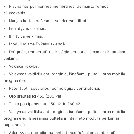
Plaunamas polimerinės membranos, deimanto formos
šilumokaitis.
Naujos kartos našesni ir sandaresni filtrai.
Inovatyvus dizainas.
Itin tylus veikimas.
Moduliuojama ByPass sklendė.
Drėgmės, temperatūros ir slėgio sensoriai išmaniam ir taupiam
veikimui.
Vokiška kokybė.
Valdymas valdikliu ant įrenginio, išnešamu pulteliu arba mobilia
programėle.
Patentuoti, specialios technologijos ventiliatoriai.
Oro srautas iki 450 (200 Pa)
Tinka patalpoms nuo 150m2 iki 260m2
Valdymas valdikliu ant įrenginio, išnešamu pulteliu arba mobilia
programėle. (Išnešamas pultelis ir interneto modulis perkamas
papildomai).
Adaptyvus, energiją taupantis tenas (užsakomas atskirai)