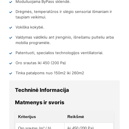
Moduliuojama ByPass sklendė.
Drėgmės, temperatūros ir slėgio sensoriai išmaniam ir
taupiam veikimui.
Vokiška kokybė.
Valdymas valdikliu ant įrenginio, išnešamu pulteliu arba
mobilia programėle.
Patentuoti, specialios technologijos ventiliatoriai.
Oro srautas iki 450 (200 Pa)
Tinka patalpoms nuo 150m2 iki 260m2
Techninė Informacija
Matmenys ir svoris
Kriterijus
Reikšmė
Oro srautas (m³ / h)
iki 450 (200 Pa)