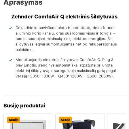
Aprašymas
Zehnder ComfoAir Q elektrinis šildytuvas
Dėka didelio paviršiaus ploto ir patentuotų delta formos
aliuminio korio kanalų, oras sušildomas visas ir tolygiai –
tam sunaudojant minimalų kiekį elektros energijos. Šis
šildytuvas legvai sumontuojamas net po rekuperatoriaus
paleidimo.
Moduliuojantis elektrinis šildytuvas ComfoAir Q. Plug &
play jungtis. Įrenginys automatiškai atpažįsta prijungtą
elektrinį šilddytuvą ir sureguliuoja maksimalią galią pagal
versiją (Q350: 1000W – Q450: 1200W – Q600: 2000W).
Susiję produktai
Akcija
Akcija