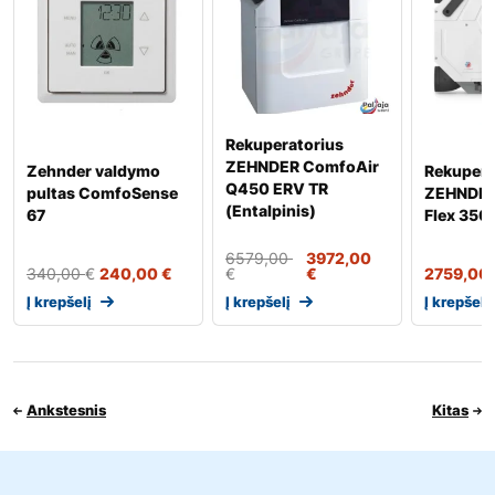
Rekuperatorius
ZEHNDER ComfoAir
Zehnder valdymo
Rekupera
Q450 ERV TR
pultas ComfoSense
ZEHNDER
(Entalpinis)
67
Flex 350
6579,00
3972,00
340,00
€
240,00
€
€
€
2759,00
Į krepšelį
Į krepšelį
Į krepšelį
Ankstesnis
Kitas