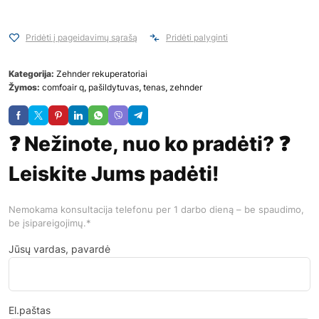
Pridėti į pageidavimų sąrašą
Pridėti palyginti
Kategorija:
Zehnder rekuperatoriai
Žymos:
comfoair q
,
pašildytuvas
,
tenas
,
zehnder
❓ Nežinote, nuo ko pradėti? ❓
Leiskite Jums padėti!
Nemokama konsultacija telefonu per 1 darbo dieną – be spaudimo,
be įsipareigojimų.*
Jūsų vardas, pavardė
El.paštas