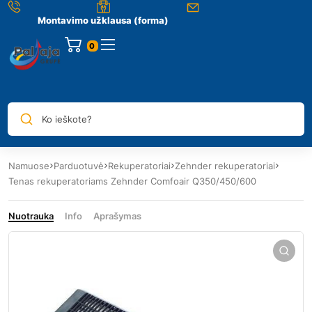
Montavimo užklausa (forma)
0
Ko ieškote?
Namuose
Parduotuvė
Rekuperatoriai
Zehnder rekuperatoriai
Tenas rekuperatoriams Zehnder Comfoair Q350/450/600
Nuotrauka
Info
Aprašymas