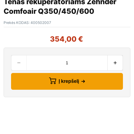
Tenas rekuperatoriams Zehnder
Comfoair Q350/450/600
Prekės KODAS:
400502007
354,00
€
Į krepšelį