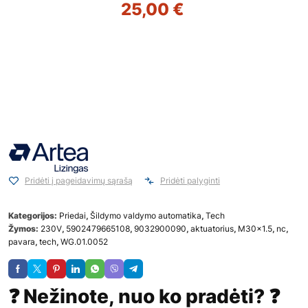
25,00
€
Pridėti į pageidavimų sąrašą
Pridėti palyginti
Kategorijos:
Priedai
,
Šildymo valdymo automatika
,
Tech
Žymos:
230V
,
5902479665108
,
9032900090
,
aktuatorius
,
M30x1.5
,
nc
,
pavara
,
tech
,
WG.01.0052
❓ Nežinote, nuo ko pradėti? ❓