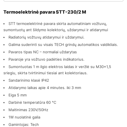
Termoelektrinė pavara STT-230/2 M
STT termoelektrinė pavara skirta automatiniam vožtuvų,
sumontuotų ant šildymo kolektorių, uždarymui ir atidarymui
Radiatorių vožtuvų atidarymui ir uždarymui.
Galima suderinti su visais TECH grindų automatikos valdikliais.
Pavaros tipas NC – normaliai uždarytas
Pavaroje yra vožtuvo padėties indikatorius.
Sumontuotas 1 m ilgio elektros laidas ir veržlė su M30x1,5
sriegiu, skirta tvirtinimui tiesiai ant kolektoriaus.
Sandarinimo klasė IP42
Atidarymo laikas apie 4 minutes. iki 3 mm
Eiga 5 mm
Darbinė temperatūra 60 °C
Maitinimas 230V/50Hz
1W nuolatinė galia
Gamintojas: Tech