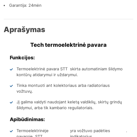
Garantija: 24mėn
Aprašymas
Tech termoelektrinė pavara
Funkcijos:
Termoelektrinė pavara STT skirta automatiniam šildymo
kontūrų atidarymui ir uždarymui.
Tinka montuoti ant kolektoriaus arba radiatoriaus
vožtuvų.
Jį galima valdyti naudojant keletą valdiklių, skirtų grindų
šildymui, arba tik kambario reguliatoriais.
Apibūdinimas:
Termoelektrinėje
yra vožtuvo padėties
.
pavaroje STT
indikatorius