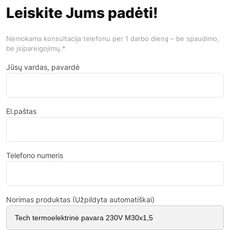
Leiskite Jums padėti!
Nemokama konsultacija telefonu per 1 darbo dieną – be spaudimo,
be įsipareigojimų.*
Jūsų vardas, pavardė
El.paštas
Telefono numeris
Norimas produktas (Užpildyta automatiškai)