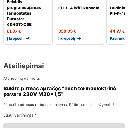
Belaidis
programuojamas
EU-L-4 WiFi konsolė
Laidinis
termostatas
EU-R-10
Euroster
4040TXC6B
81,07
€
330,33
€
44,77
€
Į krepšelį
Į krepšelį
Pasirinkt
Atsiliepimai
Atsiliepimų dar nėra.
Būkite pirmas aprašęs “Tech termoelektrinė
pavara 230V M30x1,5”
El. pašto adresas nebus skelbiamas.
Būtini laukeliai pažymėti
*
Jūsų įvertinimas
*