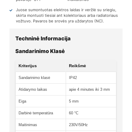
Juose sumontuotas elektros laidas ir veržlė su sriegiu,
skirta montuoti tiesiai ant kolektoriaus arba radiatoriaus
vožtuvo. Pavaros be srovės yra uždarytos (NC).
Techninė Informacija
Sandarinimo Klasė
Kriterijus
Reikšmė
Sandarinimo klasė
IP42
Atidarymo laikas
apie 4 minutes iki 3 mm
Eiga
5 mm
Darbinė temperatūra
60 °C
Maitinimas
230V/50Hz