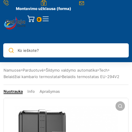
Montavimo užklausa (forma)
0
Ko ieškote?
Namuose
Parduotuvė
Šildymo valdymo automatika
Tech
Belaidžiai kambario termostatai
Belaidis termostatas EU-294V2
Nuotrauka
Info
Aprašymas