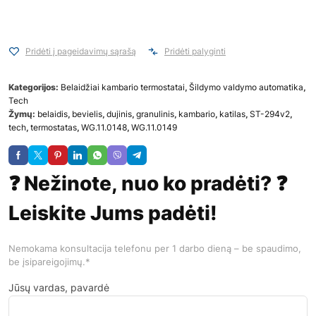
Pridėti į pageidavimų sąrašą
Pridėti palyginti
Kategorijos:
Belaidžiai kambario termostatai
,
Šildymo valdymo automatika
,
Tech
Žymų:
belaidis
,
bevielis
,
dujinis
,
granulinis
,
kambario
,
katilas
,
ST-294v2
,
tech
,
termostatas
,
WG.11.0148
,
WG.11.0149
❓ Nežinote, nuo ko pradėti? ❓
Leiskite Jums padėti!
Nemokama konsultacija telefonu per 1 darbo dieną – be spaudimo,
be įsipareigojimų.*
Jūsų vardas, pavardė