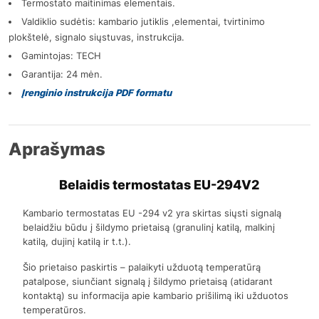
Termostato maitinimas elementais.
Valdiklio sudėtis: kambario jutiklis ,elementai, tvirtinimo
plokštelė, signalo siųstuvas, instrukcija.
Gamintojas: TECH
Garantija: 24 mėn.
Įrenginio instrukcija PDF formatu
Aprašymas
Belaidis termostatas EU-294V2
Kambario termostatas EU -294 v2 yra skirtas siųsti signalą
belaidžiu būdu į šildymo prietaisą (granulinį katilą, malkinį
katilą, dujinį katilą ir t.t.).
Šio prietaiso paskirtis – palaikyti užduotą temperatūrą
patalpose, siunčiant signalą į šildymo prietaisą (atidarant
kontaktą) su informacija apie kambario prišilimą iki užduotos
temperatūros.