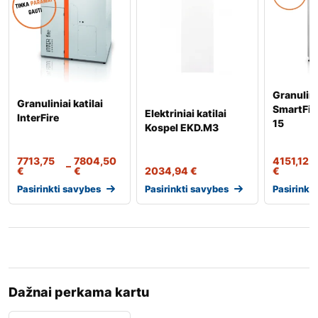
Granulinia
Granuliniai katilai
SmartFir
Elektriniai katilai
InterFire
15
Kospel EKD.M3
7713,75
7804,50
4151,12
–
€
€
2034,94
€
€
Pasirinkti savybes
Pasirinkti savybes
Pasirinkt
Dažnai perkama kartu