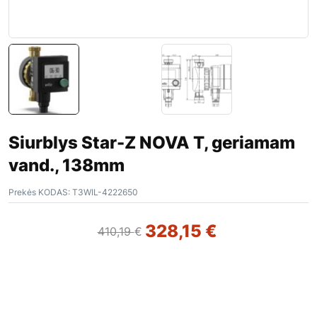
Siurblys Star-Z NOVA T, geriamam
vand., 138mm
Prekės KODAS:
T3WIL-4222650
328,15
€
410,19
€