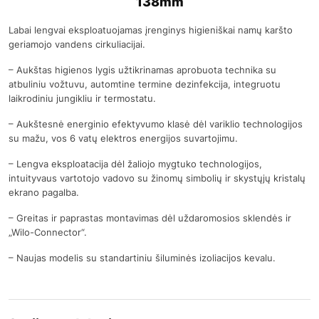
138mm
Labai lengvai eksploatuojamas įrenginys higieniškai namų karšto
geriamojo vandens cirkuliacijai.
– Aukštas higienos lygis užtikrinamas aprobuota technika su
atbuliniu vožtuvu, automtine termine dezinfekcija, integruotu
laikrodiniu jungikliu ir termostatu.
– Aukštesnė energinio efektyvumo klasė dėl variklio technologijos
su mažu, vos 6 vatų elektros energijos suvartojimu.
– Lengva eksploatacija dėl žaliojo mygtuko technologijos,
intuityvaus vartotojo vadovo su žinomų simbolių ir skystųjų kristalų
ekrano pagalba.
– Greitas ir paprastas montavimas dėl uždaromosios sklendės ir
„Wilo-Connector“.
– Naujas modelis su standartiniu šiluminės izoliacijos kevalu.