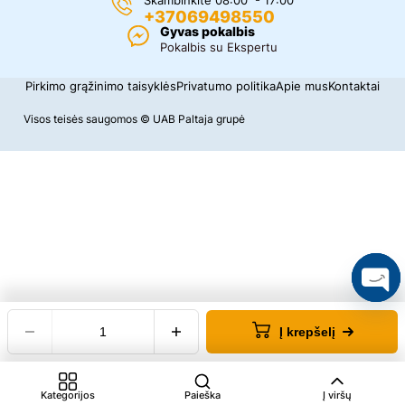
Skambinkite 08:00 - 17:00
+37069498550
Gyvas pokalbis
Pokalbis su Ekspertu
Pirkimo grąžinimo taisyklės
Privatumo politika
Apie mus
Kontaktai
Visos teisės saugomos © UAB Paltaja grupė
O
p
Į krepšelį
e
n
c
Kategorijos
Paieška
Į viršų
h