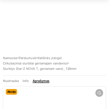
Namuose
Parduotuvė
Katilinės įranga
Cirkuliaciniai siurbliai geriamajam vandeniui
Siurblys Star-Z NOVA T, geriamam vand., 138mm
Nuotrauka
Info
Aprašymas
Akcija