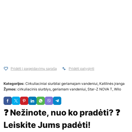
Pridėti į pageidavimų sąrašą
Pridėti palyginti
Kategorijos:
Cirkuliaciniai siurbliai geriamajam vandeniui
,
Katilinės įranga
Žymos:
cirkuliacinis siurblys
,
geriamam vandeniui
,
Star-Z NOVA T
,
Wilo
❓ Nežinote, nuo ko pradėti? ❓
Leiskite Jums padėti!