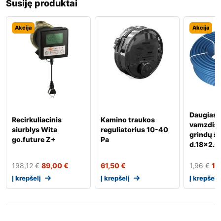
Susiję produktai
Akcija
Akcija
Daugiasl
Recirkuliacinis
Kamino traukos
vamzdis
siurblys Wita
reguliatorius 10-40
grindų š
go.future Z+
Pa
d.18×2.0
198,12
€
89,00
€
61,50
€
1,96
€
1,
Į krepšelį
Į krepšelį
Į krepšelį