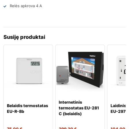
Relės apkrova 4 A
Susiję produktai
Internetinis
Belaidis termostatas
Laidinis
termostatas EU-281
EU-R-8b
EU-297v
C (belaidis)
75,00
€
399,30
€
104,00
€