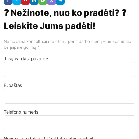
❓ Nežinote, nuo ko pradėti? ❓
Leiskite Jums padėti!
Nemokama konsultacija telefonu per 1 darbo dieną – be spaudimo,
be įsipareigojimų.*
Jūsų vardas, pavardė
El.paštas
Telefono numeris
Norimas produktas (Užpildyta automatiškai)