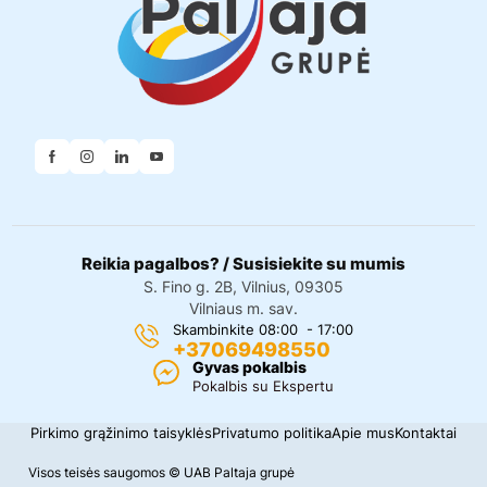
Reikia pagalbos? / Susisiekite su mumis
S. Fino g. 2B, Vilnius, 09305
Vilniaus m. sav.
Skambinkite 08:00 - 17:00
+37069498550
Gyvas pokalbis
Pokalbis su Ekspertu
Pirkimo grąžinimo taisyklės
Privatumo politika
Apie mus
Kontaktai
Visos teisės saugomos © UAB Paltaja grupė