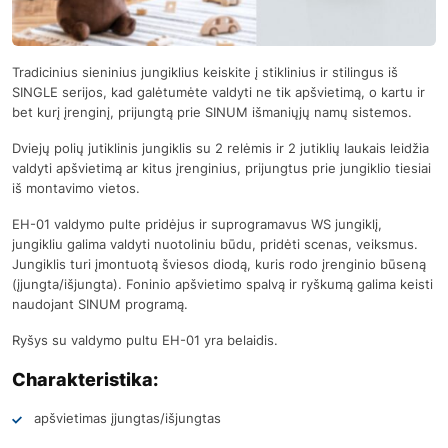
Tradicinius sieninius jungiklius keiskite į stiklinius ir stilingus iš
SINGLE serijos, kad galėtumėte valdyti ne tik apšvietimą, o kartu ir
bet kurį įrenginį, prijungtą prie SINUM išmaniųjų namų sistemos.
Dviejų polių jutiklinis jungiklis su 2 relėmis ir 2 jutiklių laukais leidžia
valdyti apšvietimą ar kitus įrenginius, prijungtus prie jungiklio tiesiai
iš montavimo vietos.
EH-01 valdymo pulte pridėjus ir suprogramavus WS jungiklį,
jungikliu galima valdyti nuotoliniu būdu, pridėti scenas, veiksmus.
Jungiklis turi įmontuotą šviesos diodą, kuris rodo įrenginio būseną
(įjungta/išjungta). Foninio apšvietimo spalvą ir ryškumą galima keisti
naudojant SINUM programą.
Ryšys su valdymo pultu EH-01 yra belaidis.
Charakteristika:
apšvietimas įjungtas/išjungtas