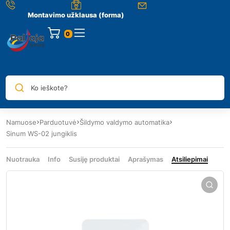
Montavimo užklausa (forma)
0
Ko ieškote?
Namuose
Parduotuvė
Šildymo valdymo automatika
Sinum WS-02 jungiklis
Nuotrauka
Info
Susiję produktai
Aprašymas
Atsiliepimai