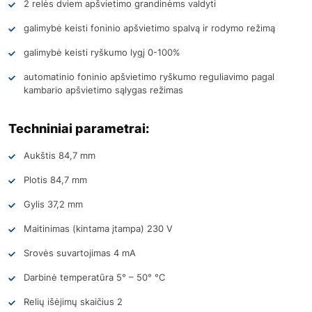
2 relės dviem apšvietimo grandinėms valdyti
galimybė keisti foninio apšvietimo spalvą ir rodymo režimą
galimybė keisti ryškumo lygį 0-100%
automatinio foninio apšvietimo ryškumo reguliavimo pagal
kambario apšvietimo sąlygas režimas
Techniniai parametrai:
Aukštis 84,7 mm
Plotis 84,7 mm
Gylis 37,2 mm
Maitinimas (kintama įtampa) 230 V
Srovės suvartojimas 4 mA
Darbinė temperatūra 5° – 50° °C
Relių išėjimų skaičius 2