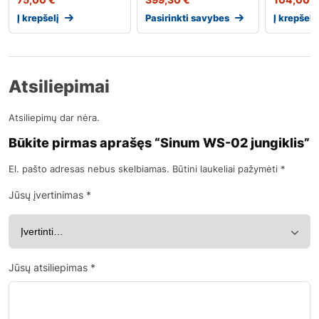
Į krepšelį
Pasirinkti savybes
Į krepšelį
Atsiliepimai
Atsiliepimų dar nėra.
Būkite pirmas aprašęs “Sinum WS-02 jungiklis”
El. pašto adresas nebus skelbiamas.
Būtini laukeliai pažymėti
*
Jūsų įvertinimas
*
Jūsų atsiliepimas
*