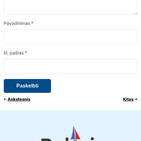
Pavadinimas
*
El. paštas
*
Ankstesnis
Kitas