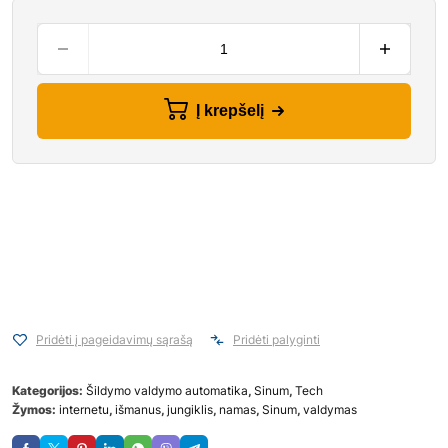
Į krepšelį
Pridėti į pageidavimų sąrašą
Pridėti palyginti
Kategorijos:
Šildymo valdymo automatika
,
Sinum
,
Tech
Žymos:
internetu
,
išmanus
,
jungiklis
,
namas
,
Sinum
,
valdymas